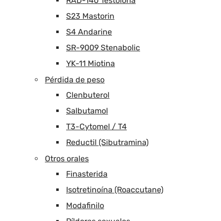
RAD-140 Testolona
S23 Mastorin
S4 Andarine
SR-9009 Stenabolic
YK-11 Miotina
Pérdida de peso
Clenbuterol
Salbutamol
T3-Cytomel / T4
Reductil (Sibutramina)
Otros orales
Finasterida
Isotretinoína (Roaccutane)
Modafinilo