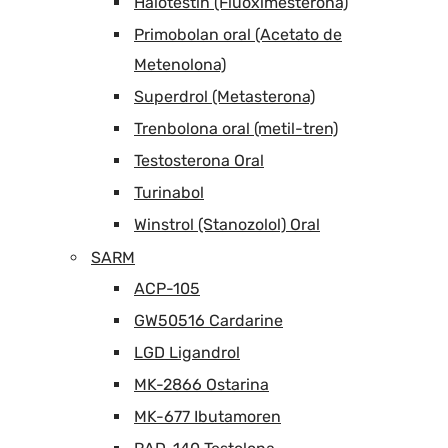
Halotestín (Fluoximesterona)
Primobolan oral (Acetato de
Metenolona)
Superdrol (Metasterona)
Trenbolona oral (metil-tren)
Testosterona Oral
Turinabol
Winstrol (Stanozolol) Oral
SARM
ACP-105
GW50516 Cardarine
LGD Ligandrol
MK-2866 Ostarina
MK-677 Ibutamoren