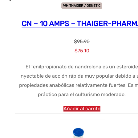
WH THAIGER / GENETIC
CN – 10 AMPS – THAIGER-PHARM
$
95.90
El
El
$
75.10
precio
precio
El fenilpropionato de nandrolona es un esteroide
original
actual
inyectable de acción rápida muy popular debido a 
era:
es:
propiedades anabólicas relativamente fuertes. Es 
$95.90.
$75.10.
práctico para el culturismo moderado.
Añadir al carrito