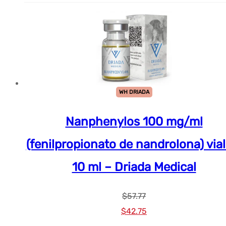
WH DRIADA
Nanphenylos 100 mg/ml
(fenilpropionato de nandrolona) vial
10 ml – Driada Medical
$
57.77
El
El
$
42.75
precio
precio