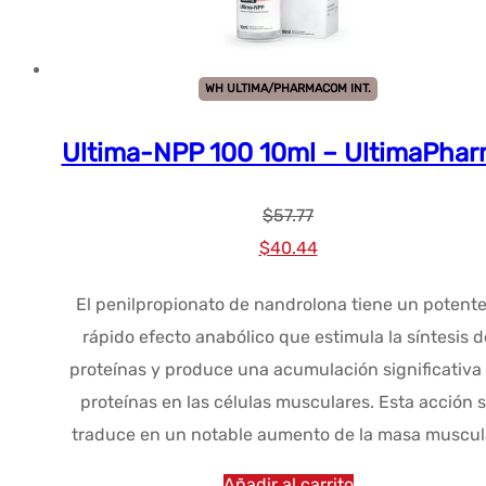
WH ULTIMA/PHARMACOM INT.
Ultima-NPP 100 10ml – UltimaPha
$
57.77
El
El
$
40.44
precio
precio
El penilpropionato de nandrolona tiene un potente
original
actual
rápido efecto anabólico que estimula la síntesis d
era:
es:
proteínas y produce una acumulación significativa
$57.77.
$40.44.
proteínas en las células musculares. Esta acción 
traduce en un notable aumento de la masa muscul
Añadir al carrito