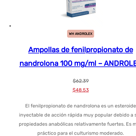
WH ANDROLEX
Ampollas de fenilpropionato de
nandrolona 100 mg/ml – ANDROL
$
62.39
El
El
$
48.53
precio
precio
El fenilpropionato de nandrolona es un esteroide
original
actual
inyectable de acción rápida muy popular debido a 
era:
es:
propiedades anabólicas relativamente fuertes. Es 
$62.39.
$48.53.
práctico para el culturismo moderado.