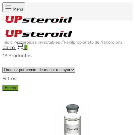
Menú
Inicio
/
Esteroides inyectables
/
Fenilpropionato de Nandrolona
Carro
0
19 Productos
Filtros
Hecho