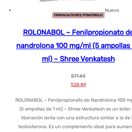
Nuevo
FARMACIA/SHREE/POWERBOLIC
ROLONABOL – Fenilpropionato d
nandrolona 100 mg/ml (5 ampollas 
ml) – Shree Venkatesh
$
71.63
El
El
$
28.89
precio
precio
ROLONABOL – Fenilpropionato de Nandrolona 100 m
original
actual
(5 ampollas de 1 ml) – Shree Venkatesh es un éster
era:
es:
liberación lenta con una estructura similar a la de 
$71.63.
$28.89.
testosterona. Es un complemento ideal para aumen