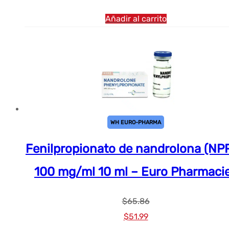
Añadir al carrito
WH EURO-PHARMA
Fenilpropionato de nandrolona (NPP
100 mg/ml 10 ml – Euro Pharmaci
$
65.86
El
El
$
51.99