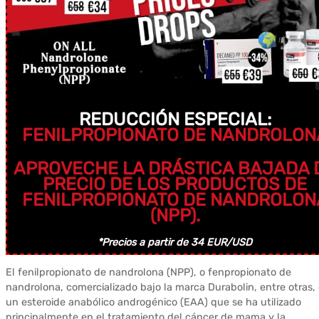
REDUCCIÓN ESPECIAL:
FENILPROPIONATO DE NANDROLON
APROVECHE LA DRÁSTICA BAJADA 
PRECIO DE LOS PRODUCTOS DE
FENILPROPIONATO DE NANDROLON
(NPP).
*Precios a partir de 34 EUR/USD
El fenilpropionato de nandrolona (NPP), o fenpropionato de
nandrolona, comercializado bajo la marca Durabolin, entre otras,
un esteroide anabólico androgénico (EAA) que se ha utilizado
principalmente en el tratamiento del cáncer de mama y la