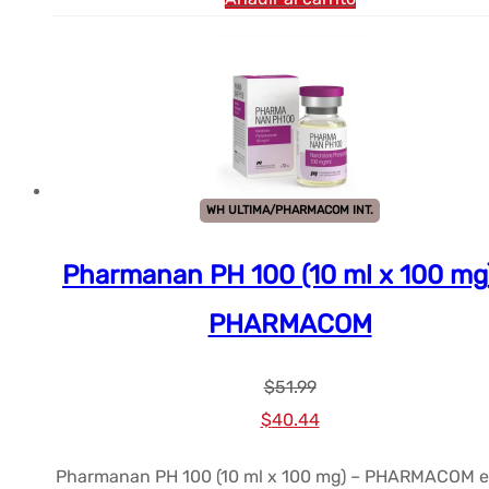
WH ULTIMA/PHARMACOM INT.
Pharmanan PH 100 (10 ml x 100 mg
PHARMACOM
$
51.99
El
El
$
40.44
precio
precio
Pharmanan PH 100 (10 ml x 100 mg) – PHARMACOM e
original
actual