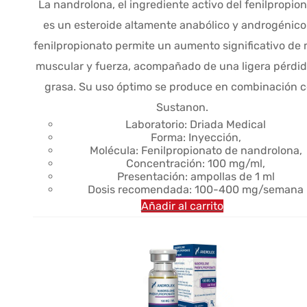
La nandrolona, el ingrediente activo del fenilpropion
original
actual
es un esteroide altamente anabólico y androgénico.
era:
es:
fenilpropionato permite un aumento significativo de
$57.77.
$42.75.
muscular y fuerza, acompañado de una ligera pérdid
grasa. Su uso óptimo se produce en combinación 
Sustanon.
Laboratorio: Driada Medical
Forma: Inyección,
Molécula: Fenilpropionato de nandrolona,
Concentración: 100 mg/ml,
Presentación: ampollas de 1 ml
Dosis recomendada: 100-400 mg/semana
Añadir al carrito