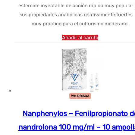
esteroide inyectable de acción rápida muy popular 
era:
es:
sus propiedades anabólicas relativamente fuertes.
$51.99.
$40.44.
muy práctico para el culturismo moderado.
Añadir al carrito
WH DRIADA
Nanphenylos – Fenilpropionato d
nandrolona 100 mg/ml – 10 ampoll