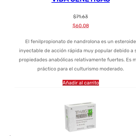
$
71.63
El
El
$
60.08
precio
precio
El fenilpropionato de nandrolona es un esteroide
original
actual
inyectable de acción rápida muy popular debido a 
era:
es:
propiedades anabólicas relativamente fuertes. Es 
$71.63.
$60.08.
práctico para el culturismo moderado.
Añadir al carrito