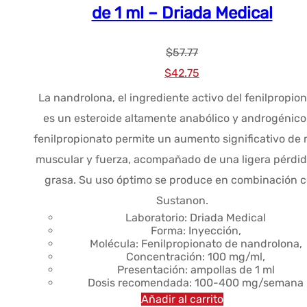
de 1 ml – Driada Medical
$
57.77
El
El
$
42.75
precio
precio
La nandrolona, el ingrediente activo del fenilpropion
original
actual
es un esteroide altamente anabólico y androgénico.
era:
es:
fenilpropionato permite un aumento significativo de
$57.77.
$42.75.
muscular y fuerza, acompañado de una ligera pérdid
grasa. Su uso óptimo se produce en combinación 
Sustanon.
Laboratorio: Driada Medical
Forma: Inyección,
Molécula: Fenilpropionato de nandrolona,
Concentración: 100 mg/ml,
Presentación: ampollas de 1 ml
Dosis recomendada: 100-400 mg/semana
Añadir al carrito