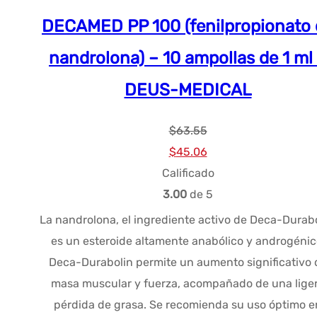
DECAMED PP 100 (fenilpropionato 
nandrolona) – 10 ampollas de 1 ml
DEUS-MEDICAL
$
63.55
El
El
$
45.06
precio
precio
Calificado
original
actual
3.00
de 5
era:
es:
La nandrolona, el ingrediente activo de Deca-Durabo
$63.55.
$45.06.
es un esteroide altamente anabólico y androgénic
Deca-Durabolin permite un aumento significativo 
masa muscular y fuerza, acompañado de una lige
pérdida de grasa. Se recomienda su uso óptimo e