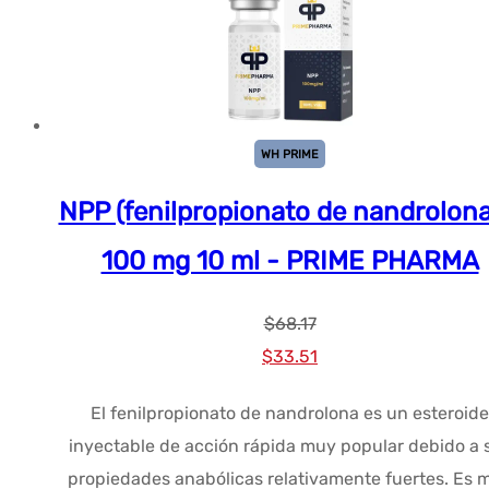
WH PRIME
NPP (fenilpropionato de nandrolona
100 mg 10 ml - PRIME PHARMA
$
68.17
El
El
$
33.51
precio
precio
El fenilpropionato de nandrolona es un esteroide
original
actual
inyectable de acción rápida muy popular debido a 
era:
es:
propiedades anabólicas relativamente fuertes. Es 
$68.17.
$33.51.