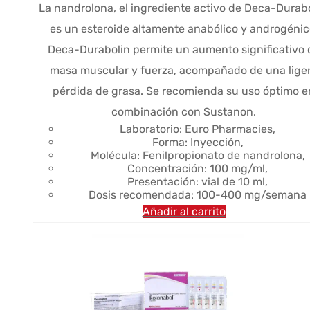
precio
precio
La nandrolona, el ingrediente activo de Deca-Durabo
original
actual
es un esteroide altamente anabólico y androgénic
era:
es:
Deca-Durabolin permite un aumento significativo 
$65.86.
$51.99.
masa muscular y fuerza, acompañado de una lige
pérdida de grasa. Se recomienda su uso óptimo e
combinación con Sustanon.
Laboratorio: Euro Pharmacies,
Forma: Inyección,
Molécula: Fenilpropionato de nandrolona,
Concentración: 100 mg/ml,
Presentación: vial de 10 ml,
Dosis recomendada: 100-400 mg/semana
Añadir al carrito