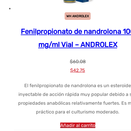
WH ANDROLEX
Fenilpropionato de nandrolona 1
mg/ml Vial – ANDROLEX
$
60.08
El
El
$
42.75
precio
precio
El fenilpropionato de nandrolona es un esteroide
original
actual
inyectable de acción rápida muy popular debido a 
era:
es:
propiedades anabólicas relativamente fuertes. Es 
$60.08.
$42.75.
práctico para el culturismo moderado.
Añadir al carrito