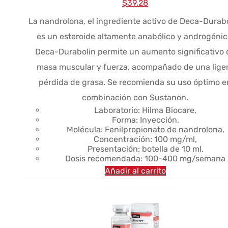
El
El
$
39.28
precio
precio
La nandrolona, el ingrediente activo de Deca-Durabo
original
actual
es un esteroide altamente anabólico y androgénic
era:
es:
Deca-Durabolin permite un aumento significativo 
$67.01.
$39.28.
masa muscular y fuerza, acompañado de una lige
pérdida de grasa. Se recomienda su uso óptimo e
combinación con Sustanon.
Laboratorio: Hilma Biocare,
Forma: Inyección,
Molécula: Fenilpropionato de nandrolona,
Concentración: 100 mg/ml,
Presentación: botella de 10 ml,
Dosis recomendada: 100-400 mg/semana
Añadir al carrito