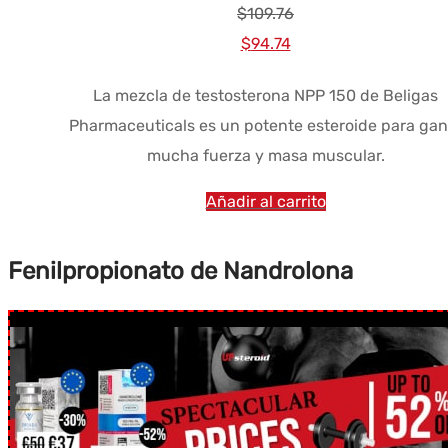
$
109.76
El
El
$
94.74
precio
precio
La mezcla de testosterona NPP 150 de Beligas
original
actual
Pharmaceuticals es un potente esteroide para gan
era:
es:
mucha fuerza y masa muscular.
$109.76.
$94.74.
Añadir al carrito
Fenilpropionato de Nandrolona