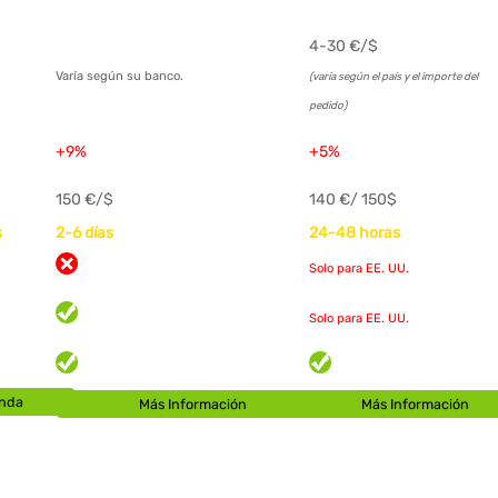
4-30
€/$
Varía según su banco.
(varía según el país y el importe del
pedido)
+9%
+5%
150
€/$
140
€/ 150$
s
2-6 días
24-48 horas
Solo para EE. UU.
Solo para EE. UU.
anda
Más Información
Más Información