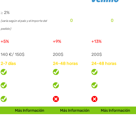
≥ 2%
0
0
(varía según el país y el importe del
pedido)
+5%
+9%
+13%
140 €/ 150$
200$
200$
2-7 días
24-48 horas
24-48 horas
Más Información
Más Información
Más Información