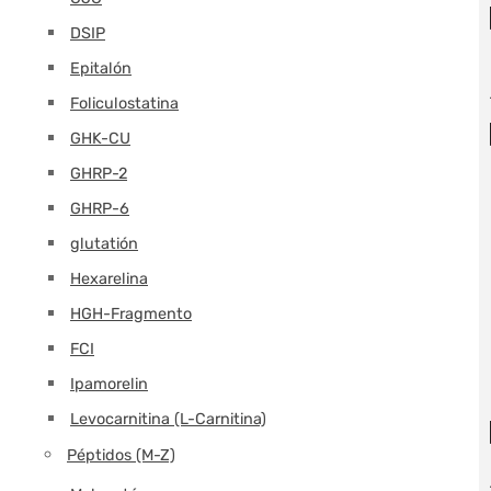
DSIP
Epitalón
Foliculostatina
GHK-CU
GHRP-2
GHRP-6
glutatión
Hexarelina
HGH-Fragmento
FCI
Ipamorelin
Levocarnitina (L-Carnitina)
Péptidos (M-Z)