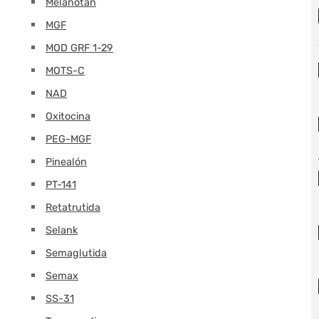
Melanotán
MGF
MOD GRF 1-29
MOTS-C
NAD
Oxitocina
PEG-MGF
Pinealón
PT-141
Retatrutida
Selank
Semaglutida
Semax
SS-31