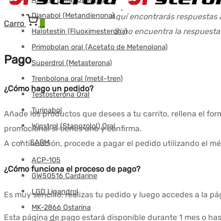
Dianabol (Metandienona)
Aquí encontrarás respuestas a
Carro
0
Si no encuentra la respuest
Halotestín (Fluoximesterona)
Primobolan oral (Acetato de Metenolona)
Pago
Superdrol (Metasterona)
Trenbolona oral (metil-tren)
¿Cómo hago un pedido?
Testosterona Oral
Turinabol
Añade los productos que desees a tu carrito, rellena el fo
Winstrol (Stanozolol) Oral
promocional si tienes uno y confirma.
SARM
A continuación, procede a pagar el pedido utilizando el mé
ACP-105
¿Cómo funciona el proceso de pago?
GW50516 Cardarine
LGD Ligandrol
Es muy sencillo: realizas tu pedido y luego accedes a la pá
MK-2866 Ostarina
Esta página de pago estará disponible durante 1 mes o h