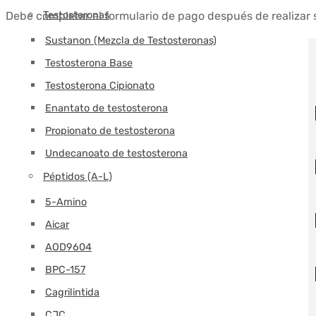
Debe completar el formulario de pago después de realizar 
Testosteronas
Sustanon (Mezcla de Testosteronas)
Testosterona Base
Testosterona Cipionato
Enantato de testosterona
Propionato de testosterona
Undecanoato de testosterona
Péptidos (A-L)
5-Amino
Aicar
AOD9604
BPC-157
Cagrilintida
CJC