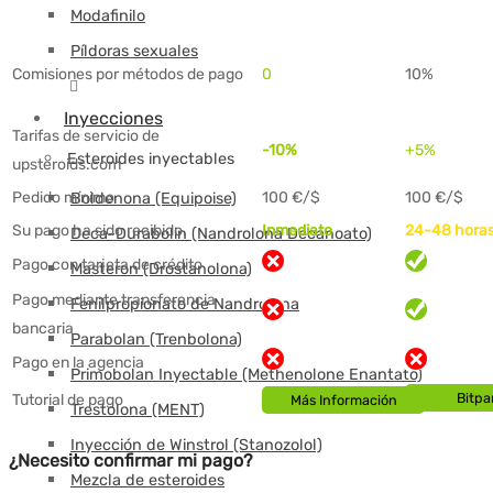
Modafinilo
Píldoras sexuales
Comisiones por métodos de pago
0
10%
Inyecciones
Tarifas de servicio de
-10%
+5%
Esteroides inyectables
upsteroids.com
Pedido mínimo
100
€/$
100
€/$
Boldenona (Equipoise)
Su pago ha sido recibido.
Inmediato
24-48 hora
Deca-Durabolin (Nandrolona Decanoato)
Pago con tarjeta de crédito
Masteron (Drostanolona)
Pago mediante transferencia
Fenilpropionato de Nandrolona
bancaria
Parabolan (Trenbolona)
Pago en la agencia
Primobolan Inyectable (Methenolone Enantato)
Bitp
Tutorial de pago
Más Información
Trestolona (MENT)
Inyección de Winstrol (Stanozolol)
¿Necesito confirmar mi pago?
Mezcla de esteroides