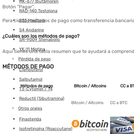
MK-677 Ibutamoren
Botón “Pagar”.
RAD-140 Testolona
Para ciertos métodos de pago como transferencia bancaria
S23 Mastorin
S4 Andarine
¿Cuáles son los métodos de pago?
SR-9009 Stenabolic
YK-11 Miotina
Aquí tienes una tabla resumen que te ayudará a compren
Pérdida de peso
MÉTODOS DE PAGO
Clenbuterol
Salbutamol
Métodos de pago
Bitcoin / Altcoins
CC a B
T3-Cytomel / T4
Reductil (Sibutramina)
Bitcoin / Altcoins
CC a BTC
Otros orales
Finasterida
Isotretinoína (Roaccutane)