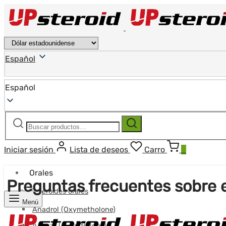
Español
Español
Buscar:
Buscar
Iniciar sesión
Lista de deseos
Carro
0
Orales
Preguntas frecuentes sobre 
Esteroides orales
Menú
Anadrol (Oxymetholone)
Anavar (Oxandrolona)