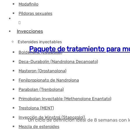
Modafinilo
Píldoras sexuales
Inyecciones
Esteroides inyectables
Paquete de tratamiento para muj
Boldenona (Equipoise)
Deca-Durabolin (Nandrolona Decanoato)
Masteron (Drostanolona)
Fenilpropionato de Nandrolona
Parabolan (Trenbolona)
Primobolan Inyectable (Methenolone Enantato)
Trestolona (MENT)
Inyección de Winstrol (Stanozolol)
Un ciclo de definición ideal de 8 semanas con 
Mezcla de esteroides