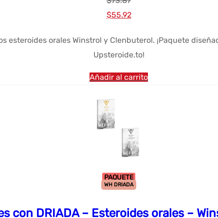
$
73.87
El
El
$
55.92
precio
precio
los esteroides orales Winstrol y Clenbuterol. ¡Paquete diseñ
original
actual
Upsteroide.to!
era:
es:
$73.87.
$55.92.
Añadir al carrito
PAQUETE
WH DRIADA
s con DRIADA – Esteroides orales – Winst