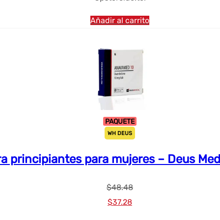
Añadir al carrito
PAQUETE
WH DEUS
a principiantes para mujeres – Deus Med
$
48.48
El
El
$
37.28
precio
precio