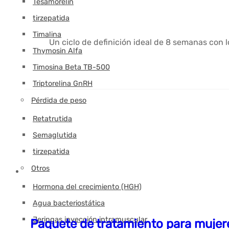
Tesamorelin
tirzepatida
Timalina
Un ciclo de definición ideal de 8 semanas con 
Thymosin Alfa
Timosina Beta TB-500
Triptorelina GnRH
Pérdida de peso
Retatrutida
Semaglutida
tirzepatida
Otros
Hormona del crecimiento (HGH)
Agua bacteriostática
Jeringas inyección intramuscular
Paquete de tratamiento para mujere