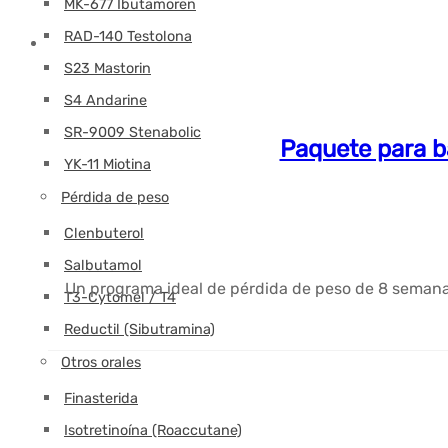
MK-677 Ibutamoren
RAD-140 Testolona
S23 Mastorin
S4 Andarine
SR-9009 Stenabolic
Paquete para b
YK-11 Miotina
Pérdida de peso
Clenbuterol
Salbutamol
Un programa ideal de pérdida de peso de 8 semanas
T3-Cytomel / T4
Reductil (Sibutramina)
Otros orales
Finasterida
Isotretinoína (Roaccutane)