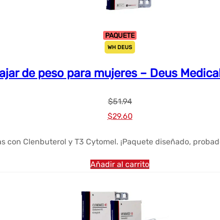
PAQUETE
WH DEUS
ajar de peso para mujeres – Deus Medical
$
51.94
El
El
$
29.60
precio
precio
 con Clenbuterol y T3 Cytomel. ¡Paquete diseñado, probado
original
actual
era:
es:
Añadir al carrito
$51.94.
$29.60.