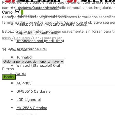
Por ello, hemos creado envases que tienen en cuenta esta sensibi
cambios en la voz, aumento del vello corporal, acné, irregularid
Dianabol (Metandienona)
Carro
0
Halotestín (Fluoximesterona)
Cada paquete contiene productos eficaces formulados específica
familiarizadas con estos productos. Ya sea que el objetivo sea per
Primobolan oral (Acetato de Metenolona)
Estos ciclos te permiten progresar suavemente, sin forzar, para 
Superdrol (Metasterona)
Inicio
/
Paquetes
/
Packs para mujer
Trenbolona oral (metil-tren)
Testosterona Oral
14 Productos
Turinabol
Winstrol (Stanozolol) Oral
Filtros
SARM
Hecho
ACP-105
GW50516 Cardarine
LGD Ligandrol
MK-2866 Ostarina