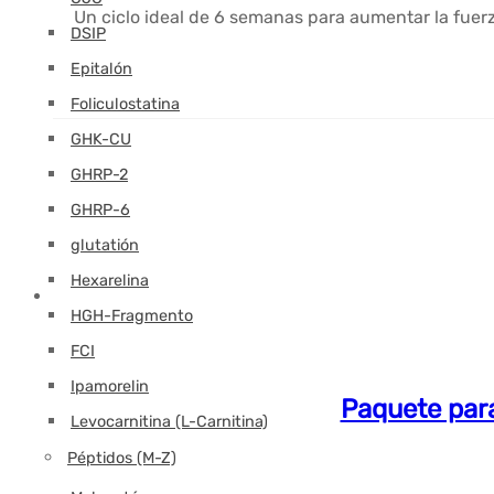
Un ciclo ideal de 6 semanas para aumentar la fuerz
DSIP
Epitalón
Foliculostatina
GHK-CU
GHRP-2
GHRP-6
glutatión
Hexarelina
HGH-Fragmento
FCI
Ipamorelin
Paquete para
Levocarnitina (L-Carnitina)
Péptidos (M-Z)