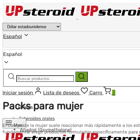
Español
Español
Buscar:
Buscar
Iniciar sesión
Lista de deseos
Carro
0
Packs para mujer
Orales
Esteroides orales
Menú
El cuerpo de la mujer suele reaccionar más rápidamente a los est
Anadrol (Oxymetholone)
fundamental elegir productos formulados específicamente para 
Anavar (Oxandrolona)