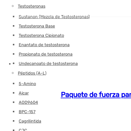
Testosteronas
Sustanon (Mezcla de Testosteronas)
Testosterona Base
Testosterona Cipionato
Enantato de testosterona
Propionato de testosterona
Undecanoato de testosterona
Péptidos (A-L)
5-Amino
Aicar
Paquete de fuerza par
AOD9604
BPC-157
Cagrilintida
CJC