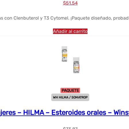
El
El
$
51.54
precio
precio
 con Clenbuterol y T3 Cytomel. ¡Paquete diseñado, probado
original
actual
era:
es:
Añadir al carrito
$64.64.
$51.54.
PAQUETE
WH HILMA / SOMATROP
jeres – HILMA – Esteroides orales – Wins