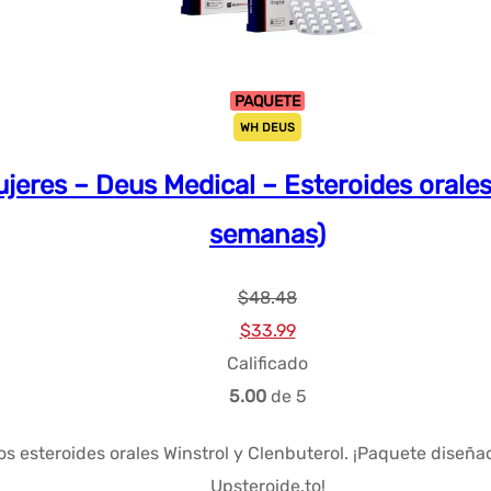
PAQUETE
WH DEUS
eres – Deus Medical – Esteroides orales 
semanas)
$
48.48
El
El
$
33.99
precio
precio
Calificado
original
actual
5.00
de 5
era:
es:
los esteroides orales Winstrol y Clenbuterol. ¡Paquete diseñ
$48.48.
$33.99.
Upsteroide.to!