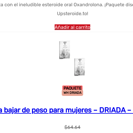
a con el ineludible esteroide oral Oxandrolona. ¡Paquete d
original
actual
Upsteroide.to!
era:
es:
$48.48.
$37.28.
Añadir al carrito
PAQUETE
WH DRIADA
 bajar de peso para mujeres – DRIADA – 
$
64.64