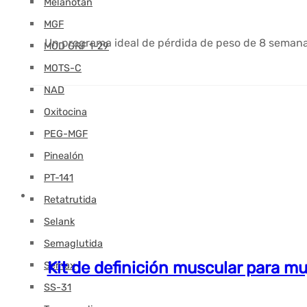
Melanotán
MGF
Un programa ideal de pérdida de peso de 8 semanas
MOD GRF 1-29
MOTS-C
NAD
Oxitocina
PEG-MGF
Pinealón
PT-141
Retatrutida
Selank
Semaglutida
Kit de definición muscular para mu
Semax
SS-31