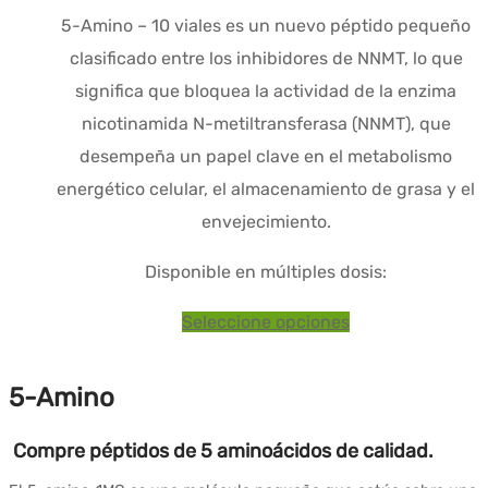
de
5-Amino – 10 viales es un nuevo péptido pequeño
precios:
clasificado entre los inhibidores de NNMT, lo que
$218.01
significa que bloquea la actividad de la enzima
a
nicotinamida N-metiltransferasa (NNMT), que
$287.22
desempeña un papel clave en el metabolismo
energético celular, el almacenamiento de grasa y el
envejecimiento.
Disponible en múltiples dosis:
Este
Seleccione opciones
producto
tiene
5-Amino
varias
Compre péptidos de 5 aminoácidos de calidad.
variantes.
Las