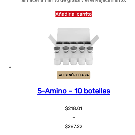
almacenamiento de grasa y el envejecimiento.
Añadir al carrito
WH GENÉRICO ASIA
5-Amino – 10 botellas
$
218.01
–
Rango
$
287.22