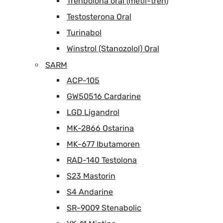
Trenbolona oral (metil-tren)
Testosterona Oral
Turinabol
Winstrol (Stanozolol) Oral
SARM
ACP-105
GW50516 Cardarine
LGD Ligandrol
MK-2866 Ostarina
MK-677 Ibutamoren
RAD-140 Testolona
S23 Mastorin
S4 Andarine
SR-9009 Stenabolic