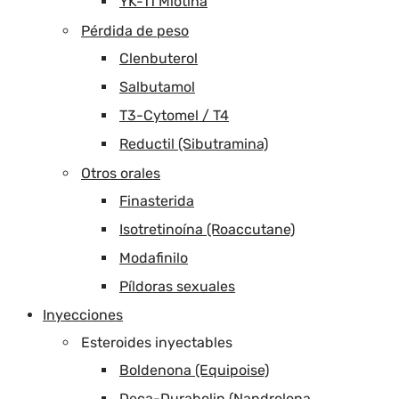
YK-11 Miotina
Pérdida de peso
Clenbuterol
Salbutamol
T3-Cytomel / T4
Reductil (Sibutramina)
Otros orales
Finasterida
Isotretinoína (Roaccutane)
Modafinilo
Píldoras sexuales
Inyecciones
Esteroides inyectables
Boldenona (Equipoise)
Deca-Durabolin (Nandrolona