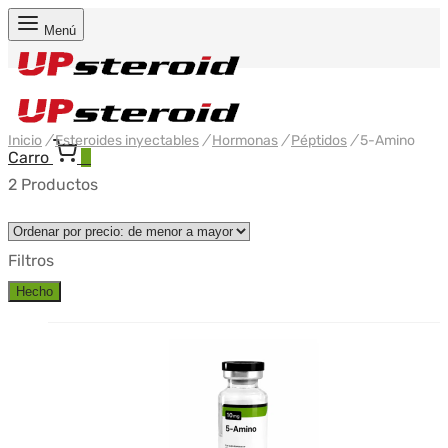
Menú
Inicio
/
Esteroides inyectables
/
Hormonas
/
Péptidos
/
5-Amino
Carro
0
2 Productos
Filtros
Hecho