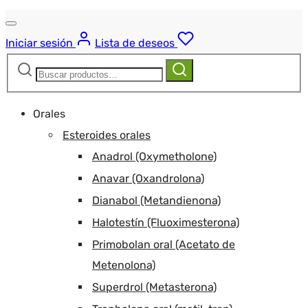
Iniciar sesión
Lista de deseos
Buscar:
Buscar
Orales
Esteroides orales
Anadrol (Oxymetholone)
Anavar (Oxandrolona)
Dianabol (Metandienona)
Halotestín (Fluoximesterona)
Primobolan oral (Acetato de
Metenolona)
Superdrol (Metasterona)