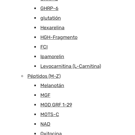
GHRP-6
glutatión
Hexarelina
HGH-Fragmento
FCI
Ipamorelin
Levocarnitina (L-Carnitina)
Péptidos (M-Z)
Melanotán
MGF
MOD GRF 1-29
MOTS-C
NAD
Oxitocina