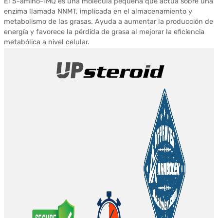
El 5-amino-1MQ es una molécula pequeña que actúa sobre una
enzima llamada NNMT, implicada en el almacenamiento y
opciones
metabolismo de las grasas. Ayuda a aumentar la producción de
se
energía y favorece la pérdida de grasa al mejorar la eficiencia
pueden
metabólica a nivel celular.
seleccionar
en
la
página
del
producto.