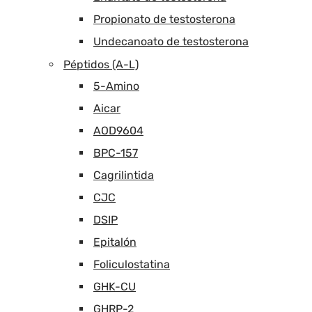
Propionato de testosterona
Undecanoato de testosterona
Péptidos (A-L)
5-Amino
Aicar
AOD9604
BPC-157
Cagrilintida
CJC
DSIP
Epitalón
Foliculostatina
GHK-CU
GHRP-2