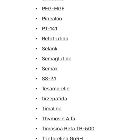
PEG-MGF
Pinealón
PT-141
Retatrutida
Selank
Semaglutida
Semax
SS-31
Tesamorelin
tirzepatida
Timalina
Thymosin Alfa
Timosina Beta TB-500
Triptorelina GnRH