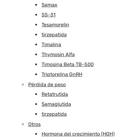
Semax
SS-31
Tesamorelin
tirzepatida
Timalina
Thymosin Alfa
Timosina Beta TB-500
Triptorelina GnRH
Pérdida de peso
Retatrutida
Semaglutida
tirzepatida
Otros
Hormona del crecimiento (HGH)