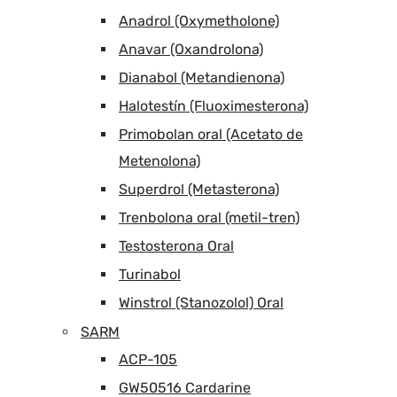
Anadrol (Oxymetholone)
Anavar (Oxandrolona)
Dianabol (Metandienona)
Halotestín (Fluoximesterona)
Primobolan oral (Acetato de
Metenolona)
Superdrol (Metasterona)
Trenbolona oral (metil-tren)
Testosterona Oral
Turinabol
Winstrol (Stanozolol) Oral
SARM
ACP-105
GW50516 Cardarine