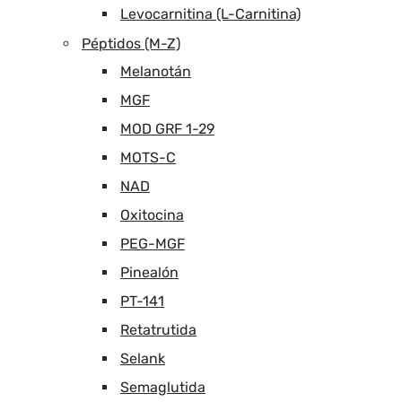
Levocarnitina (L-Carnitina)
Péptidos (M-Z)
Melanotán
MGF
MOD GRF 1-29
MOTS-C
NAD
Oxitocina
PEG-MGF
Pinealón
PT-141
Retatrutida
Selank
Semaglutida