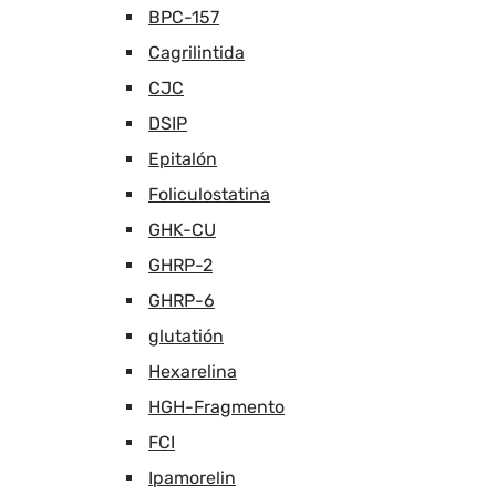
BPC-157
Cagrilintida
CJC
DSIP
Epitalón
Foliculostatina
GHK-CU
GHRP-2
GHRP-6
glutatión
Hexarelina
HGH-Fragmento
FCI
Ipamorelin