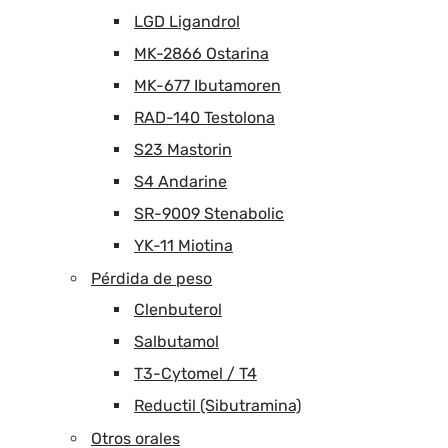
LGD Ligandrol
MK-2866 Ostarina
MK-677 Ibutamoren
RAD-140 Testolona
S23 Mastorin
S4 Andarine
SR-9009 Stenabolic
YK-11 Miotina
Pérdida de peso
Clenbuterol
Salbutamol
T3-Cytomel / T4
Reductil (Sibutramina)
Otros orales