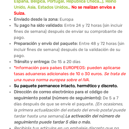
España, Bélgica, Portugal, República Checa…), Reino
Unido, Asia, Estados Unidos…
No se realizan envíos a
Suiza.
Enviado desde la zona:
Europa
Tu pago ha sido validado:
Entre 24 y 72 horas (sin incluir
fines de semana) después de enviar su comprobante de
pago.
Preparación y envío del paquete:
Entre 48 y 72 horas (sin
incluir fines de semana) después de la validación de su
pago.
Tránsito y entrega:
De 15 a 20 días
*Información para países EUROPEOS: pueden aplicarse
tasas aduaneras adicionales de 10 o 30 euros.
Se trata de
una nueva norma europea sobre el IVA.
Su paquete permanece intacto, hermético y discreto.
Dirección de correo electrónico para el código de
seguimiento postal (número de seguimiento):
De 5 a 7
días después de que se envíe el paquete.
(En ocasiones,
la primera actualización del estado del envío postal puede
tardar hasta una semana).
La activación del número de
seguimiento puede tardar 5 días o más.
Recibirás tus artículos en un embalaje discreto que no