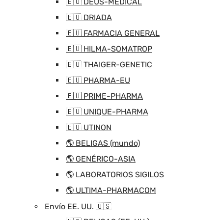
🇪🇺 DEUS-MEDICAL
🇪🇺 DRIADA
🇪🇺 FARMACIA GENERAL
🇪🇺 HILMA-SOMATROP
🇪🇺 THAIGER-GENETIC
🇪🇺 PHARMA-EU
🇪🇺 PRIME-PHARMA
🇪🇺 UNIQUE-PHARMA
🇪🇺 UTINON
🌎 BELIGAS (mundo)
🌎 GENÉRICO-ASIA
🌎 LABORATORIOS SIGILOS
🌎 ULTIMA-PHARMACOM
Envío EE. UU. 🇺🇸