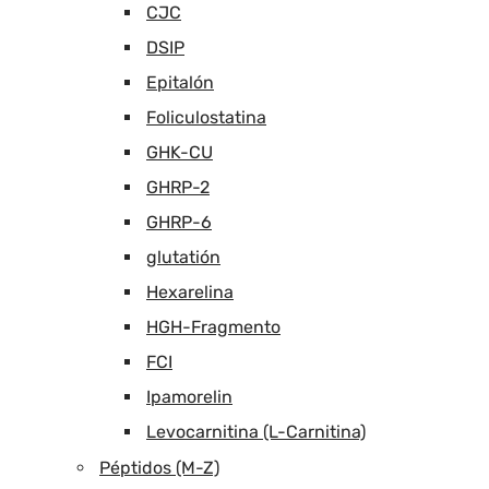
CJC
DSIP
Epitalón
Foliculostatina
GHK-CU
GHRP-2
GHRP-6
glutatión
Hexarelina
HGH-Fragmento
FCI
Ipamorelin
Levocarnitina (L-Carnitina)
Péptidos (M-Z)