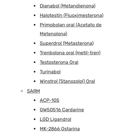
Dianabol (Metandienona)
Halotestín (Fluoximesterona)
Primobolan oral (Acetato de
Metenolona)
Superdrol (Metasterona)
Trenbolona oral (metil-tren)
Testosterona Oral
Turinabol
Winstrol (Stanozolol) Oral
SARM
ACP-105
GW50516 Cardarine
LGD Ligandrol
MK-2866 Ostarina