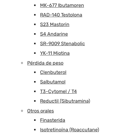
MK-677 Ibutamoren
RAD-140 Testolona
S23 Mastorin
S4 Andarine
SR-9009 Stenabolic
YK-11 Miotina
Pérdida de peso
Clenbuterol
Salbutamol
T3-Cytomel / T4
Reductil (Sibutramina)
Otros orales
Finasterida
Isotretinoína (Roaccutane)