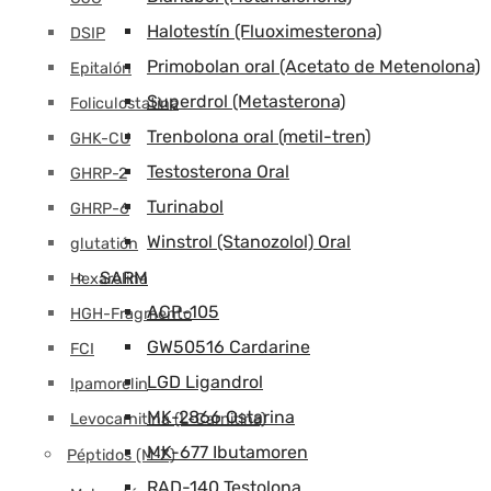
Halotestín (Fluoximesterona)
DSIP
Primobolan oral (Acetato de Metenolona)
Epitalón
Superdrol (Metasterona)
Foliculostatina
Trenbolona oral (metil-tren)
GHK-CU
Testosterona Oral
GHRP-2
Turinabol
GHRP-6
Winstrol (Stanozolol) Oral
glutatión
SARM
Hexarelina
ACP-105
HGH-Fragmento
GW50516 Cardarine
FCI
LGD Ligandrol
Ipamorelin
MK-2866 Ostarina
Levocarnitina (L-Carnitina)
MK-677 Ibutamoren
Péptidos (M-Z)
RAD-140 Testolona