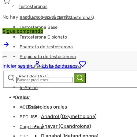
Testosteronas
No hay productos en el carrito.
Sustanon (Mezcla de Testosteronas)
Testosterona Base
Sigue comprando
Testosterona Cipionato
Enantato de testosterona
Propionato de testosterona
Iniciar sesión
Lista de deseos
Undecanoato de testosterona
Buscar:
Buscar
Péptidos (A-L)
5-Amino
Orales
Aicar
Esteroides orales
AOD9604
Anadrol (Oxymetholone)
BPC-157
Anavar (Oxandrolona)
Cagrilintida
Dianabol (Metandienona)
CJC