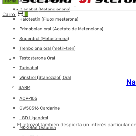
Hecho
Dianabol (Metandienona)
Carro
0
Halotestín (Fluoximesterona)
Primobolan oral (Acetato de Metenolona)
Superdrol (Metasterona)
Trenbolona oral (metil-tren)
Testosterona Oral
Turinabol
Winstrol (Stanozolol) Oral
Na
SARM
ACP-105
GW50516 Cardarine
LGD Ligandrol
El letrozol también despierta un interés particular e
MK-2866 Ostarina