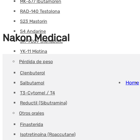
MK-677 Ibutamoren
RAD-140 Testolona
S23 Mastorin
S4 Andarine
Nakon Medical
SR-9009 Stenabolic
YK-11 Miotina
Pérdida de peso
Clenbuterol
Home
Salbutamol
T3-Cytomel / T4
Reductil (Sibutramina)
Otros orales
Finasterida
Isotretinoína (Roaccutane)