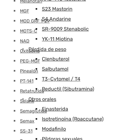
Melanotán
S23 Mastorin
MGF
S4 Andarine
MOD GRF 1-29
SR-9009 Stenabolic
MOTS-C
YK-11 Miotina
NAD
Pérdida de peso
Oxitocina
Clenbuterol
PEG-MGF
Salbutamol
Pinealón
T3-Cytomel / T4
PT-141
Reductil (Sibutramina)
Retatrutida
Otros orales
Selank
Finasterida
Semaglutida
Isotretinoína (Roaccutane)
Semax
Modafinilo
SS-31
Píldoras sexuales