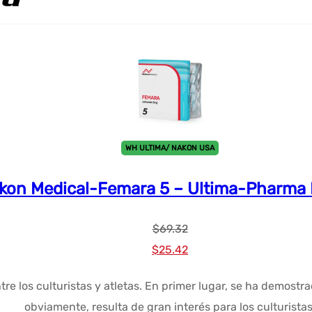
WH ULTIMA/ NAKON USA
kon Medical-Femara 5 – Ultima-Pharma 
$
69.32
El
El
$
25.42
precio
precio
ntre los culturistas y atletas. En primer lugar, se ha demost
original
actual
obviamente, resulta de gran interés para los culturistas
era:
es: