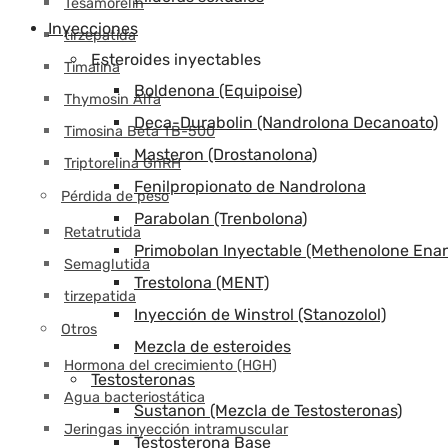
Tesamorelin
Inyecciones
tirzepatida
Esteroides inyectables
Timalina
Boldenona (Equipoise)
Thymosin Alfa
Deca-Durabolin (Nandrolona Decanoato)
Timosina Beta TB-500
Masteron (Drostanolona)
Triptorelina GnRH
Fenilpropionato de Nandrolona
Pérdida de peso
Parabolan (Trenbolona)
Retatrutida
Primobolan Inyectable (Methenolone Enan
Semaglutida
Trestolona (MENT)
tirzepatida
Inyección de Winstrol (Stanozolol)
Otros
Mezcla de esteroides
Hormona del crecimiento (HGH)
Testosteronas
Agua bacteriostática
Sustanon (Mezcla de Testosteronas)
Jeringas inyección intramuscular
Testosterona Base