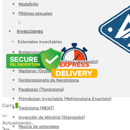
Modafinilo
Píldoras sexuales
Inyecciones
Esteroides inyectables
Boldenona (Equipoise)
Deca-Durabolin (Nandrolona Decanoato)
Masteron (Drostanolona)
Fenilpropionato de Nandrolona
Parabolan (Trenbolona)
Primobolan Inyectable (Methenolone Enantato)
Carro
0
Trestolona (MENT)
Inyección de Winstrol (Stanozolol)
Actualizando…
Mezcla de esteroides