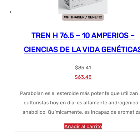
WH THAIGER / GENETIC
TREN H 76.5 – 10 AMPERIOS –
CIENCIAS DE LA VIDA GENÉTICA
$
85.41
El
El
$
63.48
precio
precio
Parabolan es el esteroide más potente que utilizan 
original
actual
culturistas hoy en día; es altamente androgénico 
era:
es:
anabólico. Químicamente, es incapaz de aromatiza
$85.41.
$63.48.
Añadir al carrito