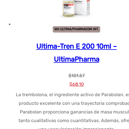
WH ULTIMA/PHARMACOM INT.
Ultima-Tren E 200 10ml –
UltimaPharma
$
101.57
El
El
$
68.10
precio
precio
La trembolona, el ingrediente activo de Parabolan, e
original
actual
producto excelente con una trayectoria comproba
era:
es:
Parabolan proporciona ganancias de masa muscul
$101.57.
$68.10.
tanto cualitativas como cuantitativas. Además, ofr