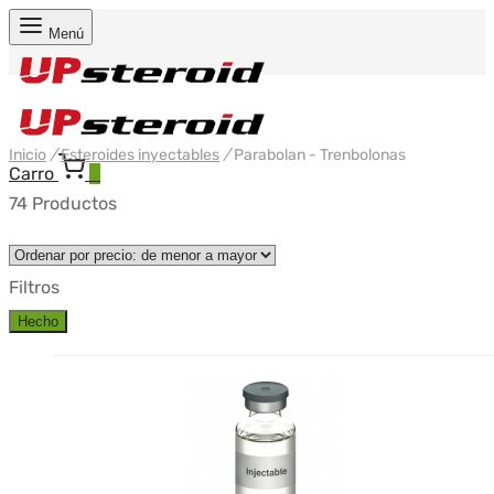
Menú
Inicio
/
Esteroides inyectables
/
Parabolan - Trenbolonas
Carro
0
74 Productos
Filtros
Hecho