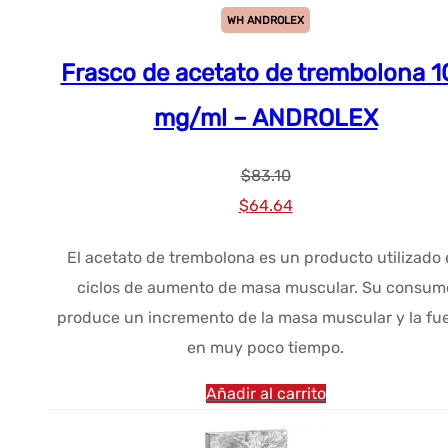
WH ANDROLEX
Frasco de acetato de trembolona 1
mg/ml – ANDROLEX
$
83.10
El
El
$
64.64
precio
precio
El acetato de trembolona es un producto utilizado
original
actual
ciclos de aumento de masa muscular. Su consum
era:
es:
produce un incremento de la masa muscular y la fu
$83.10.
$64.64.
en muy poco tiempo.
Añadir al carrito