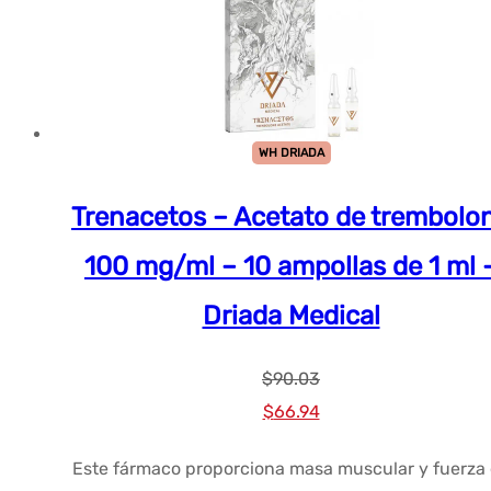
WH DRIADA
Trenacetos – Acetato de trembolo
100 mg/ml – 10 ampollas de 1 ml 
Driada Medical
$
90.03
El
El
$
66.94
precio
precio
Este fármaco proporciona masa muscular y fuerza
original
actual