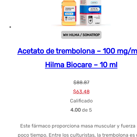
WH HILMA / SOMATROP
Acetato de trembolona – 100 mg/m
Hilma Biocare – 10 ml
$
88.87
El
El
$
63.48
precio
precio
Calificado
original
actual
4.00
de 5
era:
es:
Este fármaco proporciona masa muscular y fuerza
$88.87.
$63.48.
poco tiempo. Entre los culturistas, la trembolona es