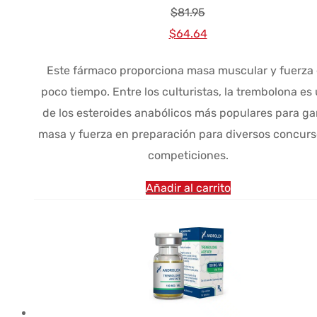
$
81.95
El
El
$
64.64
precio
precio
Este fármaco proporciona masa muscular y fuerza
original
actual
poco tiempo. Entre los culturistas, la trembolona es
era:
es:
de los esteroides anabólicos más populares para ga
$81.95.
$64.64.
masa y fuerza en preparación para diversos concurs
competiciones.
Añadir al carrito