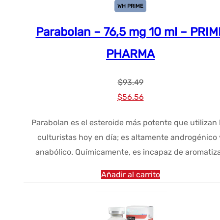
WH PRIME
Parabolan – 76,5 mg 10 ml – PRIM
PHARMA
$
93.49
El
El
$
56.56
precio
precio
Parabolan es el esteroide más potente que utilizan 
original
actual
culturistas hoy en día; es altamente androgénico 
era:
es:
anabólico. Químicamente, es incapaz de aromatiza
$93.49.
$56.56.
Añadir al carrito