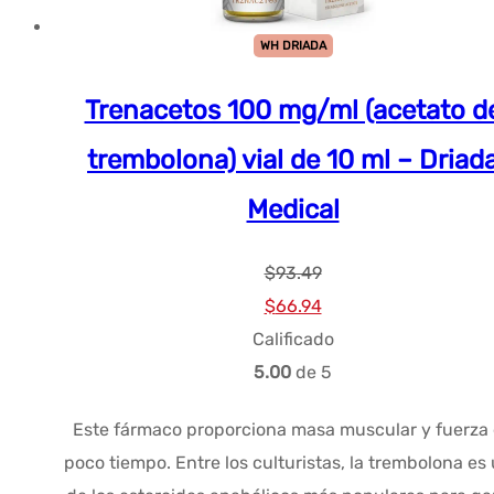
WH DRIADA
Trenacetos 100 mg/ml (acetato d
trembolona) vial de 10 ml – Driad
Medical
$
93.49
El
El
$
66.94
precio
precio
Calificado
original
actual
5.00
de 5
era:
es:
Este fármaco proporciona masa muscular y fuerza
$93.49.
$66.94.
poco tiempo. Entre los culturistas, la trembolona es