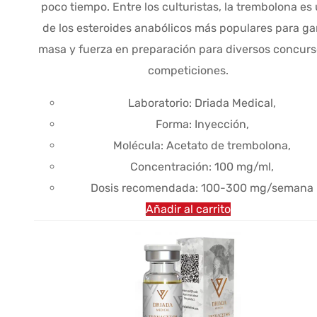
poco tiempo. Entre los culturistas, la trembolona es
era:
es:
de los esteroides anabólicos más populares para ga
$90.03.
$66.94.
masa y fuerza en preparación para diversos concurs
competiciones.
Laboratorio: Driada Medical,
Forma: Inyección,
Molécula: Acetato de trembolona,
Concentración: 100 mg/ml,
Dosis recomendada: 100-300 mg/semana
Añadir al carrito