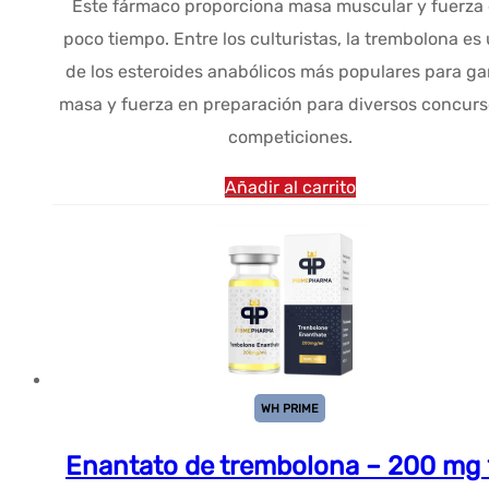
Este fármaco proporciona masa muscular y fuerza
original
actual
poco tiempo. Entre los culturistas, la trembolona es
era:
es:
de los esteroides anabólicos más populares para ga
$78.49.
$45.01.
masa y fuerza en preparación para diversos concurs
competiciones.
Añadir al carrito
WH PRIME
Enantato de trembolona – 200 mg 