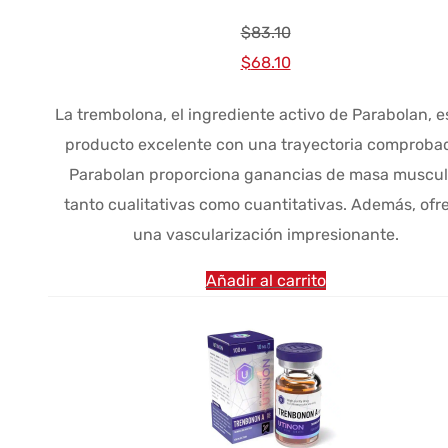
$
83.10
El
El
$
68.10
precio
precio
La trembolona, el ingrediente activo de Parabolan, e
original
actual
producto excelente con una trayectoria comproba
era:
es:
Parabolan proporciona ganancias de masa muscul
$83.10.
$68.10.
tanto cualitativas como cuantitativas. Además, ofr
una vascularización impresionante.
Añadir al carrito