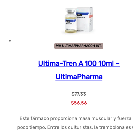
WH ULTIMA/PHARMACOM INT.
Ultima-Tren A 100 10ml –
UltimaPharma
$
77.33
El
El
$
56.56
precio
precio
Este fármaco proporciona masa muscular y fuerza
original
actual
poco tiempo. Entre los culturistas, la trembolona es
era:
es: