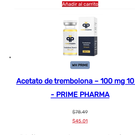
Añadir al carrito
WH PRIME
Acetato de trembolona – 100 mg 10
- PRIME PHARMA
$
78.49
El
El
$
45.01
precio
precio