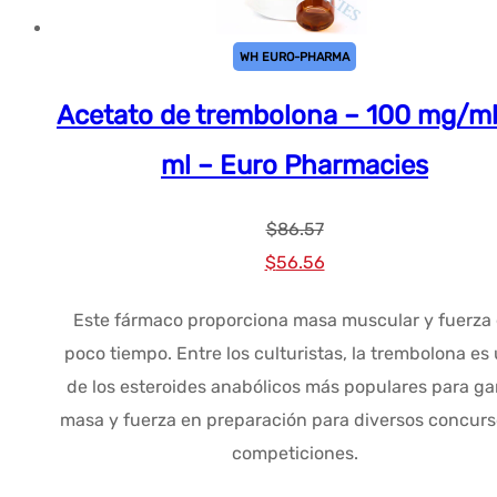
WH EURO-PHARMA
Acetato de trembolona – 100 mg/ml
ml – Euro Pharmacies
$
86.57
El
El
$
56.56
precio
precio
Este fármaco proporciona masa muscular y fuerza
original
actual
poco tiempo. Entre los culturistas, la trembolona es
era:
es:
de los esteroides anabólicos más populares para ga
$86.57.
$56.56.
masa y fuerza en preparación para diversos concurs
competiciones.