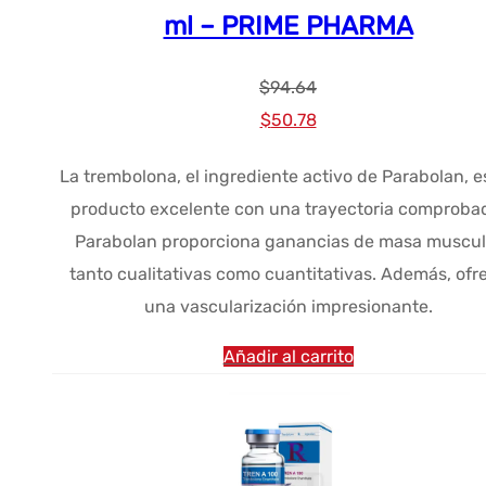
ml – PRIME PHARMA
$
94.64
El
El
$
50.78
precio
precio
La trembolona, el ingrediente activo de Parabolan, e
original
actual
producto excelente con una trayectoria comproba
era:
es:
Parabolan proporciona ganancias de masa muscul
$94.64.
$50.78.
tanto cualitativas como cuantitativas. Además, ofr
una vascularización impresionante.
Añadir al carrito