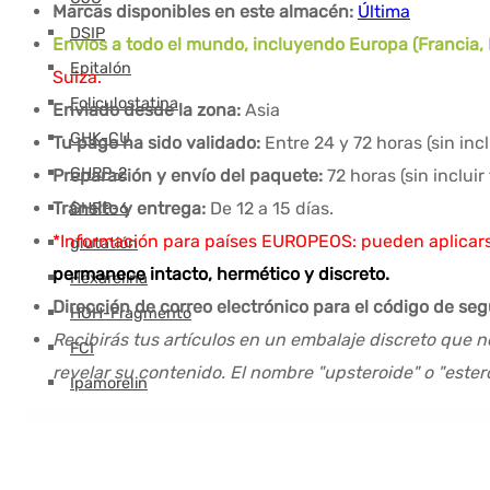
Marcas disponibles en este almacén:
Última
DSIP
Envíos a todo el mundo, incluyendo Europa (Francia, E
Epitalón
Suiza.
Foliculostatina
Enviado desde la zona:
Asia
GHK-CU
Tu pago ha sido validado:
Entre 24 y 72 horas (sin in
GHRP-2
Preparación y envío del paquete:
72 horas (sin inclui
Tránsito y entrega:
De 12 a 15 días.
GHRP-6
*Información para países EUROPEOS: pueden aplicars
glutatión
permanece intacto, hermético y discreto.
Hexarelina
Dirección de correo electrónico para el código de se
HGH-Fragmento
Recibirás tus artículos en un embalaje discreto que n
FCI
revelar su contenido. El nombre "upsteroide" o "este
Ipamorelin
Levocarnitina (L-Carnitina)
Péptidos (M-Z)