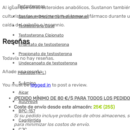
Testosteronas
Al igual que otros esteroides anabólicos, Sustanon también
culturistas los experimentan al tomar el fármaco durante 
Sustanon (Mezcla de Testosteronas)
caída del cabello e insomnio.
Testosterona Base
Testosterona Cipionato
Reseñas
Enantato de testosterona
Propionato de testosterona
Todavía no hay reseñas.
Undecanoato de testosterona
Añade una reseña
Péptidos (A-L)
5-Amino
You must be
logged in
to post a review.
Aicar
¡PEDIDO MÍNIMO DE 80 €/$ PARA TODOS LOS PEDIDO
AOD9604
Coste de envío desde este almacén:
25€ (25$)
BPC-157
Si su pedido incluye productos de otros almacenes, s
Cagrilintida
para minimizar los costos de envío.
CJC