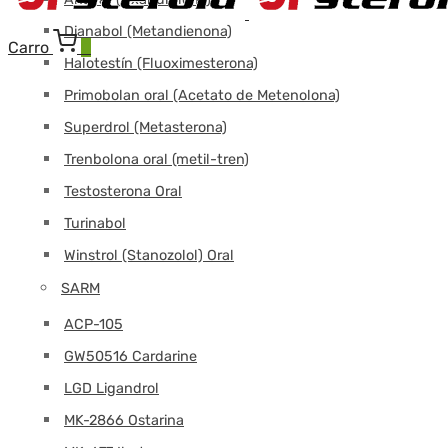
Dianabol (Metandienona)
Carro
0
Halotestín (Fluoximesterona)
Primobolan oral (Acetato de Metenolona)
Superdrol (Metasterona)
Trenbolona oral (metil-tren)
Testosterona Oral
Turinabol
Winstrol (Stanozolol) Oral
SARM
ACP-105
GW50516 Cardarine
LGD Ligandrol
MK-2866 Ostarina