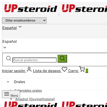
Español
Español
Buscar:
Buscar
Iniciar sesión
Lista de deseos
Carro
0
Orales
Esteroides orales
Menú
Anadrol (Oxymetholone)
Anavar (Oxandrolona)