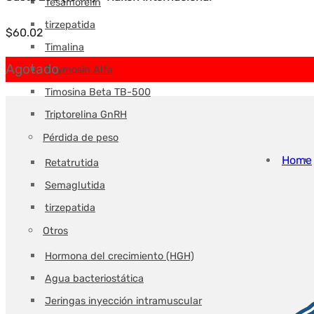
Tesamorelin
tirzepatida
$
60.02
Timalina
Agotado
Thymosin Alfa
Timosina Beta TB-500
Triptorelina GnRH
Pérdida de peso
Home
Retatrutida
Semaglutida
tirzepatida
Otros
Hormona del crecimiento (HGH)
Agua bacteriostática
Jeringas inyección intramuscular