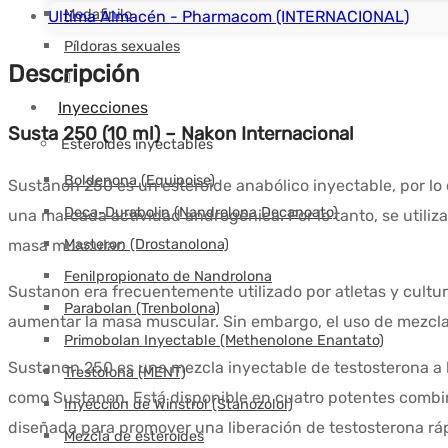
Modafinilo
Ultima Almacén - Pharmacom (INTERNACIONAL)
Píldoras sexuales
Descripción
Inyecciones
Susta 250 (10 ml) – Nakon Internacional
Esteroides inyectables
Boldenona (Equipoise)
Sustanon 250 es un esteroide anabólico inyectable, por lo
Deca-Durabolin (Nandrolona Decanoato)
una marcada actividad androgénica. Por lo tanto, se util
Masteron (Drostanolona)
masa muscular.
Fenilpropionato de Nandrolona
Sustanon era frecuentemente utilizado por atletas y cult
Parabolan (Trenbolona)
aumentar la masa muscular. Sin embargo, el uso de mezcl
Primobolan Inyectable (Methenolone Enantato)
Sustanon 250 es una mezcla inyectable de testosterona a
Trestolona (MENT)
como Sustanon. Está disponible en cuatro potentes combin
Inyección de Winstrol (Stanozolol)
diseñada para promover una liberación de testosterona ráp
Mezcla de esteroides