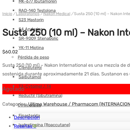
MK-677 Ibutamoren
RAD-140 Testolona
Inicio
/
Laboratorios
/
Nakon Medical
/
Susta 250 (10 ml) – Nakon Int
S23 Mastorin
S4 Andarine
Susta 250 (10 ml) – Nakon Int
SR-9009 Stenabolic
YK-11 Miotina
$
60.02
Pérdida de peso
Susta 250 (10 ml) – Nakon International es una mezcla de 
Clenbuterol
sostenida durante aproximadamente 21 días. Sustanon es u
Salbutamol
T3-Cytomel / T4
Agotado
Reductil (Sibutramina)
Categorías:
Ultima Warehouse / Pharmacom (INTERNACIO
Otros orales
Finasterida
Descripción
Isotretinoína (Roaccutane)
Reseñas
0