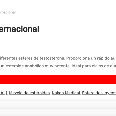
WH ULTIMA/PHARMACOM INT.
ernacional
ernacional
diferentes ésteres de testosterona. Proporciona un rápido a
n esteroide anabólico muy potente, ideal para ciclos de a
NAL)
,
Mezcla de esteroides
,
Nakon Medical
,
Esteroides inyec