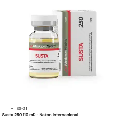
Melanotán
MGF
MOD GRF 1-29
MOTS-C
NAD
Oxitocina
PEG-MGF
Pinealón
PT-141
Retatrutida
Selank
Semaglutida
Semax
SS-31
Susta 250 (10 ml) - Nakon Internacional