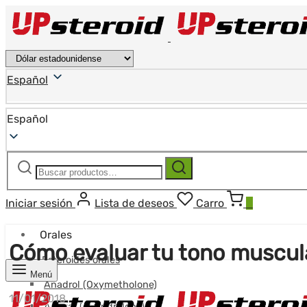
Español
Español
Buscar:
Buscar
Iniciar sesión
Lista de deseos
Carro
0
Orales
Cómo evaluar tu tono muscul
Esteroides orales
Menú
Anadrol (Oxymetholone)
11/01/2018
Anavar (Oxandrolona)