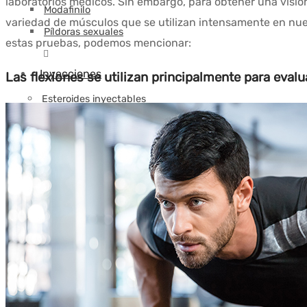
laboratorios médicos. Sin embargo, para obtener una visión
Modafinilo
variedad de músculos que se utilizan intensamente en nues
Píldoras sexuales
estas pruebas, podemos mencionar:
Inyecciones
Las flexiones se utilizan principalmente para evalu
Esteroides inyectables
Boldenona (Equipoise)
Deca-Durabolin (Nandrolona Decanoato)
Masteron (Drostanolona)
Fenilpropionato de Nandrolona
Parabolan (Trenbolona)
Primobolan Inyectable (Methenolone Enantato)
Trestolona (MENT)
Inyección de Winstrol (Stanozolol)
Mezcla de esteroides