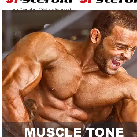
Dianabol (Metandienona)
Carro
0
Halotestín (Fluoximesterona)
Primobolan oral (Acetato de Metenolona)
Superdrol (Metasterona)
Trenbolona oral (metil-tren)
Testosterona Oral
Turinabol
Winstrol (Stanozolol) Oral
SARM
ACP-105
GW50516 Cardarine
LGD Ligandrol
MK-2866 Ostarina