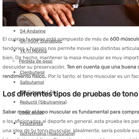
MK-677 Ibutamoren
RAD-140 Testolona
S23 Mastorin
S4 Andarine
El cuerpo humano está compuesto de más de
600 músculo
SR-9009 Stenabolic
tendones y huesos nos permite mover las distintas articu
YK-11 Miotina
bien. De hecho, mantener la masa muscular es muy importan
Pérdida de peso
descuidar su preservación.
Ten en cuenta que una buena s
Clenbuterol
rendimiento físico.
. Por lo tanto, el tono muscular es un 
Salbutamol
T3-Cytomel / T4
Los diferentes tipos de pruebas de tono
Reductil (Sibutramina)
Saber medir el tono muscular es fundamental para compren
Otros orales
o los aficionados al deporte en general, esta prueba les p
Finasterida
una idea de tu tono muscular. Idealmente, sería posible eva
Isotretinoína (Roaccutane)