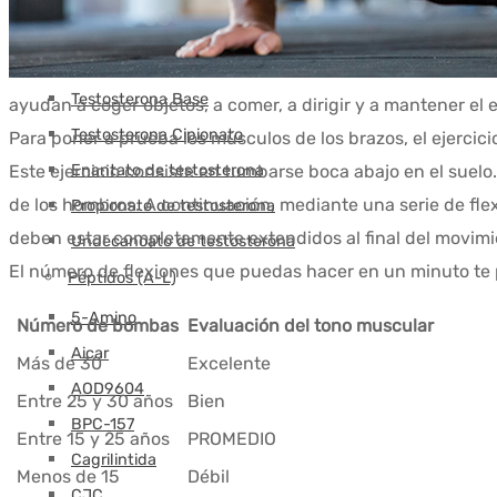
Testosteronas
Sustanon (Mezcla de Testosteronas)
Testosterona Base
ayudan a coger objetos, a comer, a dirigir y a mantener el e
Testosterona Cipionato
Para poner a prueba los músculos de los brazos, el ejercici
Enantato de testosterona
Este ejercicio consiste en tumbarse boca abajo en el suelo
de los hombros. A continuación, mediante una serie de flex
Propionato de testosterona
deben estar completamente extendidos al final del movimien
Undecanoato de testosterona
El número de flexiones que puedas hacer en un minuto te p
Péptidos (A-L)
5-Amino
Número de bombas
Evaluación del tono muscular
Aicar
Más de 30
Excelente
AOD9604
Entre 25 y 30 años
Bien
BPC-157
Entre 15 y 25 años
PROMEDIO
Cagrilintida
Menos de 15
Débil
CJC