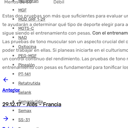
Melanotán
Menos de 30
Débil
MGF
Estas dos pruebas son más que suficientes para evaluar un
MOD GRF 1-29
te ayudarán a determinar qué tipo de deporte elegir para 
MOTS-C
sigue siendo el entrenamiento con pesas.
Con el entrenami
NAD
Las pruebas de tono muscular son un aspecto crucial del c
Oxitocina
poder trabajar en ellas. Si planeas iniciarte en el culturi
PEG-MGF
un control continuo del rendimiento. Las pruebas de tono 
Pinealón
entrenamiento con pesas es fundamental para tonificar lo
PT-141
Retatrutida
Anterior
Selank
Semaglutida
29.12.17 - Alès - Francia
Semax
SS-31