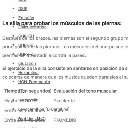
DSIP
Epitalón
La silla para probar los músculos de las piernas:
Foliculostatina
GHK-CU
Después de los brazos, las piernas son el segundo grupo mu
GHRP-2
principalmente las piernas. Los músculos del cuerpo son, e
GHRP-6
piernas es la sentadilla contra la pared.
glutatión
El ejercicio de la silla consiste en sentarse en posición de s
Hexarelina
colocarse de manera que los muslos queden paralelos al sue
HGH-Fragmento
Tiempo (en segundos)
Evaluación del tono muscular
FCI
Ipamorelin
Mayor de 60
Excelente
Levocarnitina (L-Carnitina)
Entre 45 y 60 años
Bien
Péptidos (M-Z)
Entre 30 y 45 años
PROMEDIO