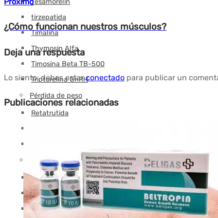
Próximo
Tesamorelin
tirzepatida
¿Cómo funcionan nuestros músculos?
Timalina
Thymosin Alfa
Deja una respuesta
Timosina Beta TB-500
Lo siento, debes estar
conectado
para publicar un comenta
Triptorelina GnRH
Pérdida de peso
Publicaciones relacionadas
Retatrutida
Semaglutida
tirzepatida
Otros
Hormona del crecimiento (HGH)
Agua bacteriostática
Jeringas inyección intramuscular