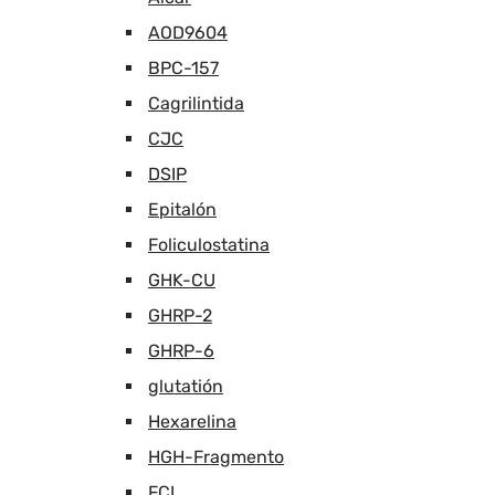
AOD9604
BPC-157
Cagrilintida
CJC
DSIP
Epitalón
Foliculostatina
GHK-CU
GHRP-2
GHRP-6
glutatión
Hexarelina
HGH-Fragmento
FCI