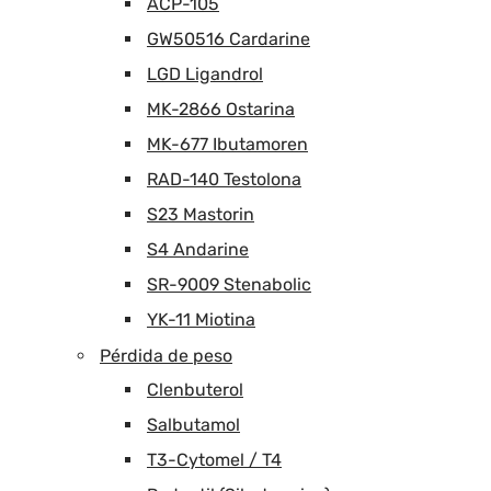
ACP-105
GW50516 Cardarine
LGD Ligandrol
MK-2866 Ostarina
MK-677 Ibutamoren
RAD-140 Testolona
S23 Mastorin
S4 Andarine
SR-9009 Stenabolic
YK-11 Miotina
Pérdida de peso
Clenbuterol
Salbutamol
T3-Cytomel / T4