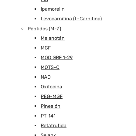
Ipamorelin
Levocarnitina (L-Carnitina)
Péptidos (M-Z)
Melanotán
MGF
MOD GRF 1-29
MOTS-C
NAD
Oxitocina
PEG-MGF
Pinealón
PT-141
Retatrutida
Selank