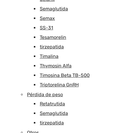
Semaglutida
Semax
SS-31
Tesamorelin
tirzepatida
Timalina
Thymosin Alfa
Timosina Beta TB-500
Triptorelina GnRH
Pérdida de peso
Retatrutida
Semaglutida
tirzepatida
Otros