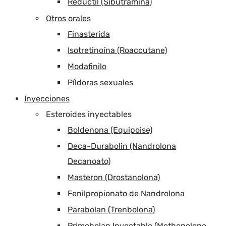
Reductil (Sibutramina)
Otros orales
Finasterida
Isotretinoína (Roaccutane)
Modafinilo
Píldoras sexuales
Inyecciones
Esteroides inyectables
Boldenona (Equipoise)
Deca-Durabolin (Nandrolona
Decanoato)
Masteron (Drostanolona)
Fenilpropionato de Nandrolona
Parabolan (Trenbolona)
Primobolan Inyectable (Methenolone