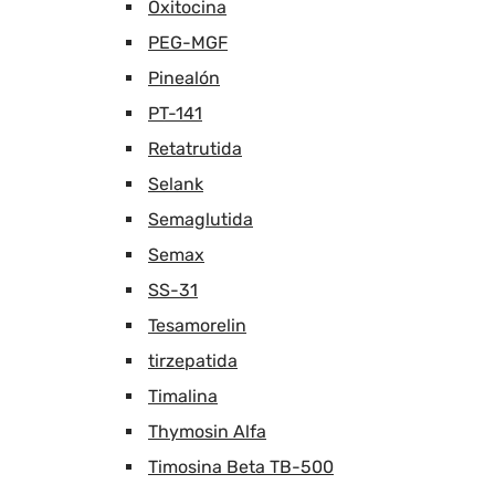
Oxitocina
PEG-MGF
Pinealón
PT-141
Retatrutida
Selank
Semaglutida
Semax
SS-31
Tesamorelin
tirzepatida
Timalina
Thymosin Alfa
Timosina Beta TB-500