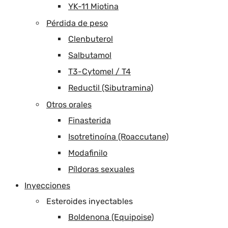
YK-11 Miotina
Pérdida de peso
Clenbuterol
Salbutamol
T3-Cytomel / T4
Reductil (Sibutramina)
Otros orales
Finasterida
Isotretinoína (Roaccutane)
Modafinilo
Píldoras sexuales
Inyecciones
Esteroides inyectables
Boldenona (Equipoise)