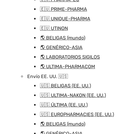
🇪🇺 PRIME-PHARMA
🇪🇺 UNIQUE-PHARMA
🇪🇺 UTINON
🌎 BELIGAS (mundo)
🌎 GENÉRICO-ASIA
🌎 LABORATORIOS SIGILOS
🌎 ULTIMA-PHARMACOM
Envío EE. UU. 🇺🇸
🇺🇸 BELIGAS (EE. UU.)
🇺🇸 ULTIMA-NAKON (EE. UU.)
🇺🇸 ÚLTIMA (EE. UU.)
🇺🇸 EUROPHARMACIES (EE. UU.)
🌎 BELIGAS (mundo)
🌎 GENÉRICO-ASIA