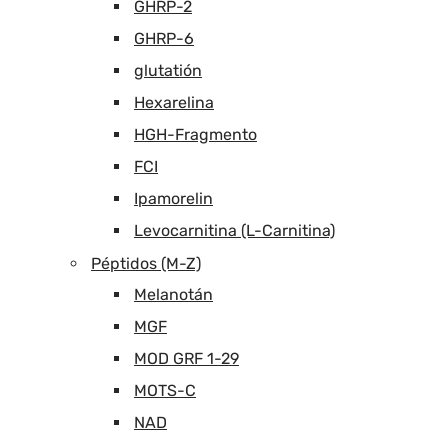
GHRP-2
GHRP-6
glutatión
Hexarelina
HGH-Fragmento
FCI
Ipamorelin
Levocarnitina (L-Carnitina)
Péptidos (M-Z)
Melanotán
MGF
MOD GRF 1-29
MOTS-C
NAD