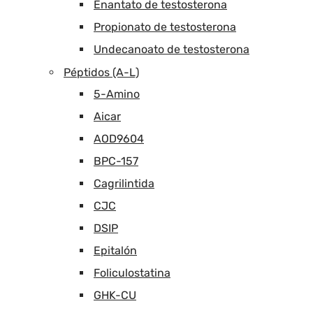
Enantato de testosterona
Propionato de testosterona
Undecanoato de testosterona
Péptidos (A-L)
5-Amino
Aicar
AOD9604
BPC-157
Cagrilintida
CJC
DSIP
Epitalón
Foliculostatina
GHK-CU