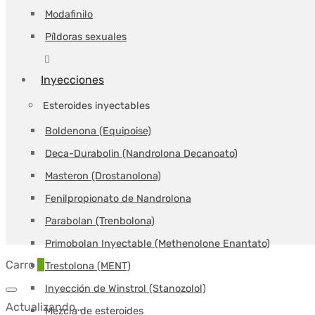
Modafinilo
Píldoras sexuales
Inyecciones
Esteroides inyectables
Boldenona (Equipoise)
Deca-Durabolin (Nandrolona Decanoato)
Masteron (Drostanolona)
Fenilpropionato de Nandrolona
Parabolan (Trenbolona)
Primobolan Inyectable (Methenolone Enantato)
Carro
0
Trestolona (MENT)
Inyección de Winstrol (Stanozolol)
Actualizando…
Mezcla de esteroides