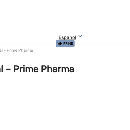
Español
WH PRIME
al – Prime Pharma
al – Prime Pharma