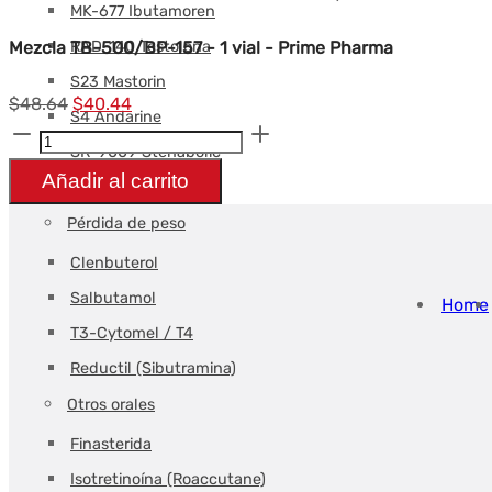
MK-677 Ibutamoren
RAD-140 Testolona
Mezcla TB-500/BP-157 - 1 vial - Prime Pharma
S23 Mastorin
El
El
$
48.64
$
40.44
S4 Andarine
Cantidad
precio
precio
SR-9009 Stenabolic
TB-
original
actual
Añadir al carrito
YK-11 Miotina
500/BP-
era:
es:
Pérdida de peso
157
$48.64.
$40.44.
Clenbuterol
mix
Salbutamol
-
Home
1
T3-Cytomel / T4
vial
Reductil (Sibutramina)
-
Otros orales
Prime
Finasterida
Pharma
Isotretinoína (Roaccutane)