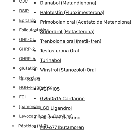
CJC
Dianabol (Metandienona)
DSIP
Halotestín (Fluoximesterona)
Epitalón
Primobolan oral (Acetato de Metenolona)
Foliculostatina
Superdrol (Metasterona)
GHK-CU
Trenbolona oral (metil-tren)
GHRP-2
Testosterona Oral
GHRP-6
Turinabol
glutatión
Winstrol (Stanozolol) Oral
Hexarelina
SARM
HGH-Fragmento
ACP-105
FCI
GW50516 Cardarine
Ipamorelin
LGD Ligandrol
Levocarnitina (L-Carnitina)
MK-2866 Ostarina
Péptidos (M-Z)
MK-677 Ibutamoren