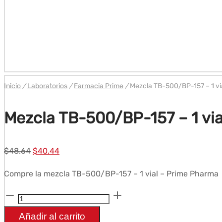
Inicio
/
Laboratorios
/
Farmacia Prime
/
Mezcla TB-500/BP-157 – 1 vi
Mezcla TB-500/BP-157 – 1 vi
El
El
$
48.64
$
40.44
precio
precio
Compre la mezcla TB-500/BP-157 – 1 vial – Prime Pharma
original
actual
era:
es:
Cantidad
$48.64.
$40.44.
TB-
Añadir al carrito