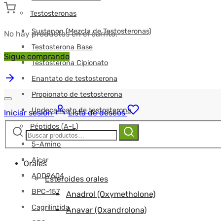
Testosteronas
Sustanon (Mezcla de Testosteronas)
No hay productos en el carrito.
Testosterona Base
Sigue comprando
Testosterona Cipionato
Enantato de testosterona
Propionato de testosterona
Undecanoato de testosterona
Iniciar sesión
Lista de deseos
Péptidos (A-L)
Buscar:
Buscar
5-Amino
Aicar
Orales
AOD9604
Esteroides orales
BPC-157
Anadrol (Oxymetholone)
Cagrilintida
Anavar (Oxandrolona)