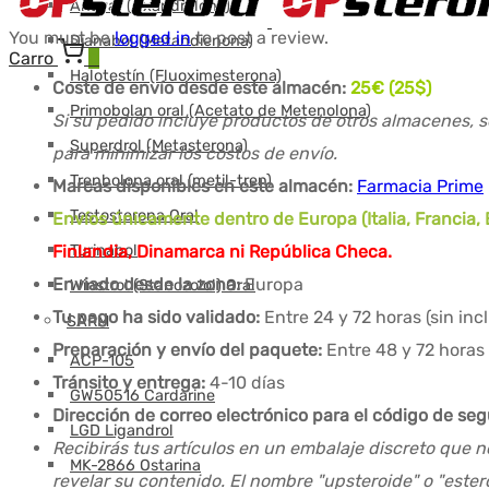
Anavar (Oxandrolona)
You must be
logged in
to post a review.
Dianabol (Metandienona)
Carro
0
Halotestín (Fluoximesterona)
Coste de envío desde este almacén:
25€ (25$)
Primobolan oral (Acetato de Metenolona)
Si su pedido incluye productos de otros almacenes, s
Superdrol (Metasterona)
para minimizar los costos de envío.
Trenbolona oral (metil-tren)
Marcas disponibles en este almacén:
Farmacia Prime
Testosterona Oral
Envíos únicamente dentro de Europa (Italia, Francia, 
Finlandia, Dinamarca ni República Checa.
Turinabol
Enviado desde la zona:
Europa
Winstrol (Stanozolol) Oral
Tu pago ha sido validado:
Entre 24 y 72 horas (sin in
SARM
Preparación y envío del paquete:
Entre 48 y 72 horas 
ACP-105
Tránsito y entrega:
4-10 días
GW50516 Cardarine
Dirección de correo electrónico para el código de se
LGD Ligandrol
Recibirás tus artículos en un embalaje discreto que n
MK-2866 Ostarina
revelar su contenido. El nombre "upsteroide" o "este