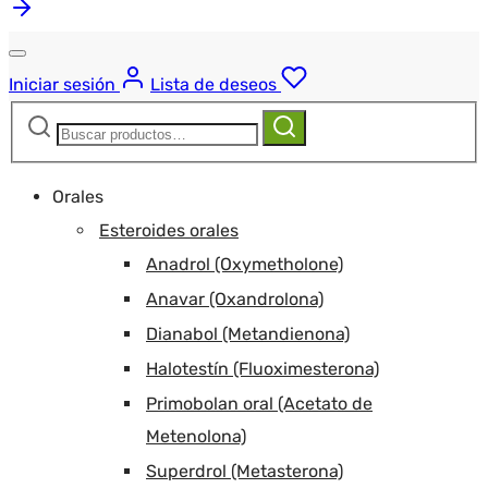
Iniciar sesión
Lista de deseos
Buscar:
Buscar
Orales
Esteroides orales
Anadrol (Oxymetholone)
Anavar (Oxandrolona)
Dianabol (Metandienona)
Halotestín (Fluoximesterona)
Primobolan oral (Acetato de
Metenolona)
Superdrol (Metasterona)