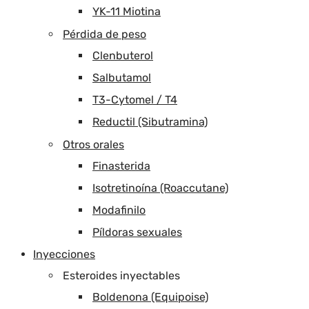
YK-11 Miotina
Pérdida de peso
Clenbuterol
Salbutamol
T3-Cytomel / T4
Reductil (Sibutramina)
Otros orales
Finasterida
Isotretinoína (Roaccutane)
Modafinilo
Píldoras sexuales
Inyecciones
Esteroides inyectables
Boldenona (Equipoise)