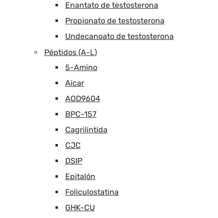
Enantato de testosterona
Propionato de testosterona
Undecanoato de testosterona
Péptidos (A-L)
5-Amino
Aicar
AOD9604
BPC-157
Cagrilintida
CJC
DSIP
Epitalón
Foliculostatina
GHK-CU