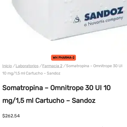
WH PHARMA-2
Inicio
/
Laboratorios
/
Farmacia 2
/
Somatropina – Omnitrope 30 UI
10 mg/1,5 ml Cartucho – Sandoz
Somatropina – Omnitrope 30 UI 10
mg/1,5 ml Cartucho – Sandoz
$
262.54