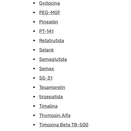
Oxitocina
PEG-MGF
Pinealón
PT-141
Retatrutida
Selank
Semaglutida
Semax
SS-31
Tesamorelin
tirzepatida
Timalina
Thymosin Alfa
Timosina Beta TB-500