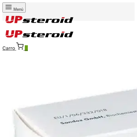
Menú
Carro
0