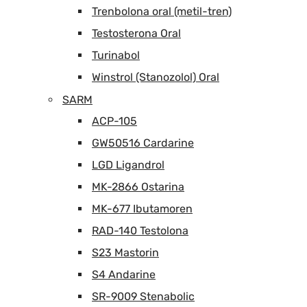
Trenbolona oral (metil-tren)
Testosterona Oral
Turinabol
Winstrol (Stanozolol) Oral
SARM
ACP-105
GW50516 Cardarine
LGD Ligandrol
MK-2866 Ostarina
MK-677 Ibutamoren
RAD-140 Testolona
S23 Mastorin
S4 Andarine
SR-9009 Stenabolic