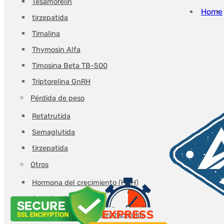
Tesamorelin
-
Home
tirzepatida
DEUS-
Timalina
MEDICAL
Thymosin Alfa
Timosina Beta TB-500
Triptorelina GnRH
Pérdida de peso
Retatrutida
Semaglutida
tirzepatida
Otros
Hormona del crecimiento (HGH)
Agua bacteriostática
Jeringas inyección intramuscular