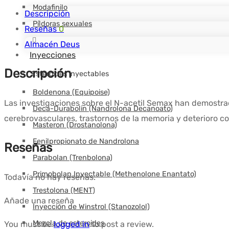
Modafinilo
mg/vial
Descripción
Píldoras sexuales
-
Reseñas
0
DEUS-
Almacén Deus
Inyecciones
MEDICAL
Descripción
Esteroides inyectables
Boldenona (Equipoise)
Las investigaciones sobre el N-acetil Semax han demostra
Deca-Durabolin (Nandrolona Decanoato)
cerebrovasculares, trastornos de la memoria y deterioro co
Masteron (Drostanolona)
Fenilpropionato de Nandrolona
Reseñas
Parabolan (Trenbolona)
Primobolan Inyectable (Methenolone Enantato)
Todavía no hay reseñas.
Trestolona (MENT)
Añade una reseña
Inyección de Winstrol (Stanozolol)
Mezcla de esteroides
You must be
logged in
to post a review.