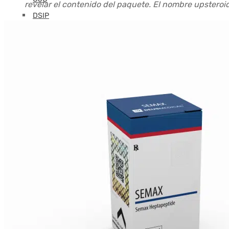
revelar el contenido del paquete. El nombre upsteroi
DSIP
Epitalón
Foliculostatina
GHK-CU
GHRP-2
GHRP-6
glutatión
Hexarelina
HGH-Fragmento
FCI
Ipamorelin
Levocarnitina (L-Carnitina)
Péptidos (M-Z)