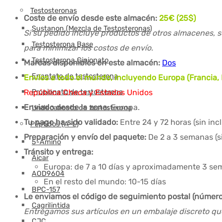
Testosteronas
Coste de envío desde este almacén:
25€ (25$)
Sustanon (Mezcla de Testosteronas)
Si su pedido incluye productos de otros almacenes, s
Testosterona Base
para minimizar los costos de envío.
Testosterona Cipionato
Marcas disponibles en este almacén:
Dos
Enantato de testosterona
Envíos a todo el mundo, incluyendo Europa (Francia, 
República Checa y Estados Unidos
Propionato de testosterona
Enviado desde la zona:
Europa.
Undecanoato de testosterona
Tu pago ha sido validado:
Entre 24 y 72 horas (sin in
Péptidos (A-L)
Preparación y envío del paquete:
De 2 a 3 semanas (s
5-Amino
Tránsito y entrega:
Aicar
Europa: de 7 a 10 días y aproximadamente 3 se
AOD9604
En el resto del mundo: 10-15 días
BPC-157
Le enviamos el código de seguimiento postal (númer
Cagrilintida
Entregamos sus artículos en un embalaje discreto que
CJC