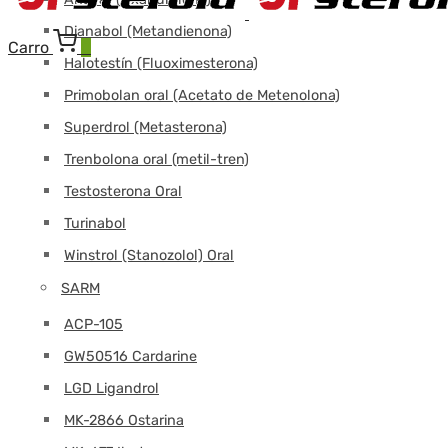
Dianabol (Metandienona)
Carro
0
Halotestín (Fluoximesterona)
Primobolan oral (Acetato de Metenolona)
Superdrol (Metasterona)
Trenbolona oral (metil-tren)
Testosterona Oral
Turinabol
Winstrol (Stanozolol) Oral
SARM
ACP-105
GW50516 Cardarine
LGD Ligandrol
MK-2866 Ostarina