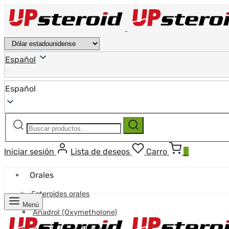
Español
Español
Buscar:
Buscar
Iniciar sesión
Lista de deseos
Carro
0
Orales
Esteroides orales
Menú
Anadrol (Oxymetholone)
Anavar (Oxandrolona)