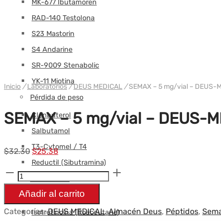
MK-677 Ibutamoren
RAD-140 Testolona
S23 Mastorin
S4 Andarine
SR-9009 Stenabolic
YK-11 Miotina
Inicio
/
Laboratorios
/
DEUS MEDICAL
/
SEMAX – 5 mg/vial – DEUS-
Pérdida de peso
SEMAX – 5 mg/vial – DEUS-
Clenbuterol
Salbutamol
T3-Cytomel / T4
El
El
$
32.30
$
25.38
Reductil (Sibutramina)
precio
precio
Cantidad
Otros orales
original
actual
SEMAX
Añadir al carrito
era:
es:
Finasterida
-
$32.30.
$25.38.
Categorías:
DEUS MEDICAL
,
Almacén Deus
,
Péptidos
,
Sem
Isotretinoína (Roaccutane)
5