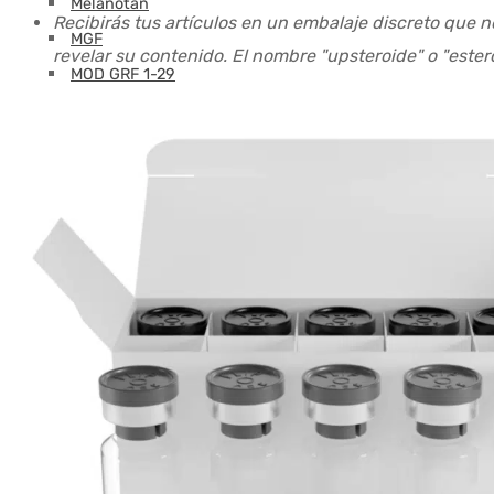
Melanotán
Recibirás tus artículos en un embalaje discreto que n
MGF
revelar su contenido. El nombre "upsteroide" o "este
MOD GRF 1-29
MOTS-C
NAD
Oxitocina
PEG-MGF
Pinealón
PT-141
Retatrutida
Selank
Semaglutida
Semax
SS-31