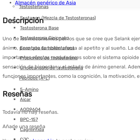
Almacén genérico de Asia
Testosteronas
Sustanon (Mezcla de Testosteronas)
Descripción
Testosterona Base
Testosterona Cipionato
Uno de los mecanismos por los que se cree que Selank ejer
ánimo, pero que también afecta al apetito y al sueño. La d
Enantato de testosterona
importantes efectos moduladores sobre el sistema opioide 
Propionato de testosterona
sensación de bienestar y el estado de ánimo general. Ad
Undecanoato de testosterona
funciones importantes, como la cognición, la motivación, e
Péptidos (A-L)
5-Amino
Reseñas
Aicar
AOD9604
Todavía no hay reseñas.
BPC-157
Añade una reseña
Cagrilintida
CJC