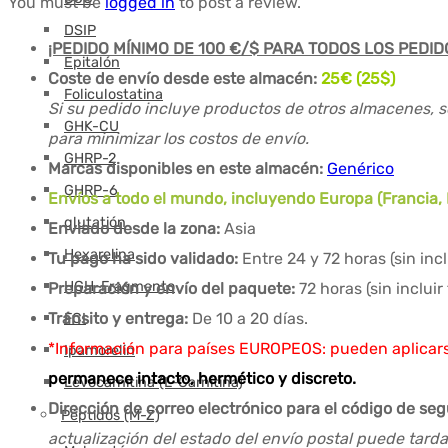
You must be
logged in
to post a review.
DSIP
¡PEDIDO MÍNIMO DE 100 €/$ PARA TODOS LOS PEDID
Epitalón
Coste de envío desde este almacén:
25€ (25$)
Foliculostatina
Si su pedido incluye productos de otros almacenes, s
GHK-CU
para minimizar los costos de envío.
GHRP-2
Marcas disponibles en este almacén:
Genérico
GHRP-6
Envíos a todo el mundo, incluyendo Europa (Francia, R
glutatión
Enviado desde la zona:
Asia
Hexarelina
Tu pago ha sido validado:
Entre 24 y 72 horas (sin in
HGH-Fragmento
Preparación y envío del paquete:
72 horas (sin inclui
Tránsito y entrega:
De 10 a 20 días.
FCI
*Información para países EUROPEOS: pueden aplicars
Ipamorelin
permanece intacto, hermético y discreto.
Levocarnitina (L-Carnitina)
Dirección de correo electrónico para el código de se
Péptidos (M-Z)
actualización del estado del envío postal puede tard