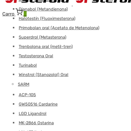
Dianabol (Metandienona)
Carro
0
Halotestín (Fluoximesterona)
Primobolan oral (Acetato de Metenolona)
Superdrol (Metasterona)
Trenbolona oral (metil-tren)
Testosterona Oral
Turinabol
Winstrol (Stanozolol) Oral
SARM
ACP-105
GW50516 Cardarine
LGD Ligandrol
MK-2866 Ostarina