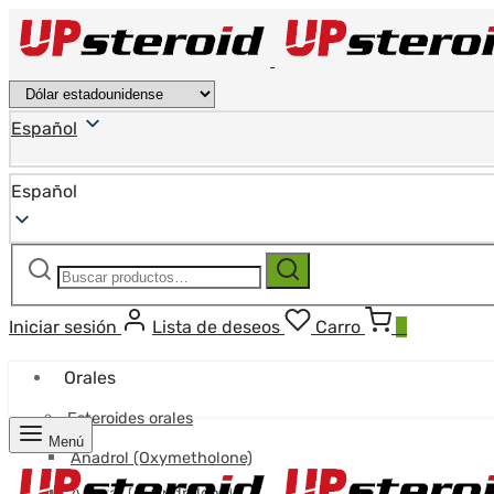
Español
Español
Buscar:
Buscar
Iniciar sesión
Lista de deseos
Carro
0
Orales
Esteroides orales
Menú
Anadrol (Oxymetholone)
Anavar (Oxandrolona)