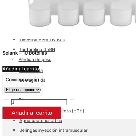
Tesamorelin
tirzepatida
Timalina
Thymosin Alfa
Timosina Beta TB-500
Triptorelina GnRH
Selank - 10 botellas
Pérdida de peso
Añadir al carrito
Retatrutida
Concentración
Semaglutida
tirzepatida
Otros
Cantidad
Selank
Hormona del crecimiento (HGH)
Añadir al carrito
-
Agua bacteriostática
10
Jeringas inyección intramuscular