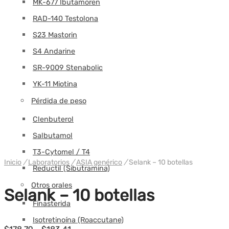
MK-677 Ibutamoren
RAD-140 Testolona
S23 Mastorin
S4 Andarine
SR-9009 Stenabolic
YK-11 Miotina
Pérdida de peso
Clenbuterol
Salbutamol
T3-Cytomel / T4
Inicio
/
Laboratorios
/
ASIA genérico
/
Selank – 10 botellas
Reductil (Sibutramina)
Otros orales
Selank – 10 botellas
Finasterida
Isotretinoína (Roaccutane)
Rango