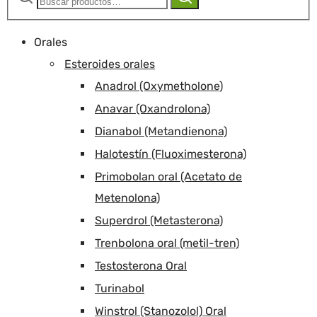
Orales
Esteroides orales
Anadrol (Oxymetholone)
Anavar (Oxandrolona)
Dianabol (Metandienona)
Halotestín (Fluoximesterona)
Primobolan oral (Acetato de
Metenolona)
Superdrol (Metasterona)
Trenbolona oral (metil-tren)
Testosterona Oral
Turinabol
Winstrol (Stanozolol) Oral