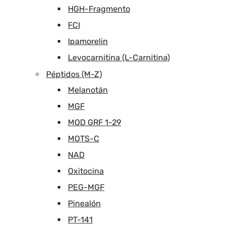
HGH-Fragmento
FCI
Ipamorelin
Levocarnitina (L-Carnitina)
Péptidos (M-Z)
Melanotán
MGF
MOD GRF 1-29
MOTS-C
NAD
Oxitocina
PEG-MGF
Pinealón
PT-141