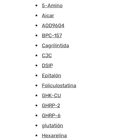
5-Amino
Aicar
AOD9604
BPC-157
Cagrilintida
CJC
DSIP
Epitalón
Foliculostatina
GHK-CU
GHRP-2
GHRP-6
glutatión
Hexarelina