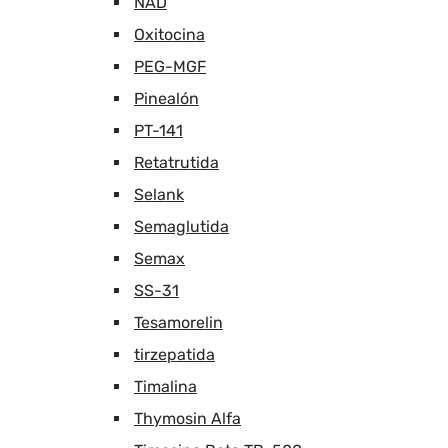
NAD
Oxitocina
PEG-MGF
Pinealón
PT-141
Retatrutida
Selank
Semaglutida
Semax
SS-31
Tesamorelin
tirzepatida
Timalina
Thymosin Alfa