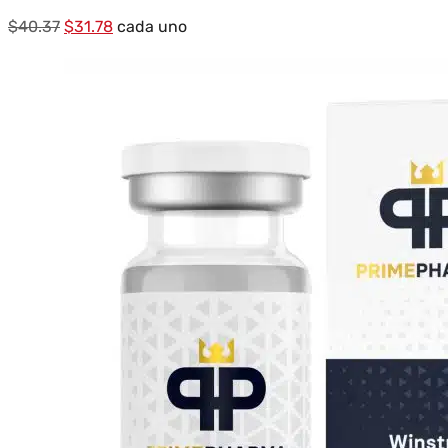
El
El
$
40.37
$
31.78
cada uno
precio
precio
original
actual
era:
es:
$40.37.
$31.78.