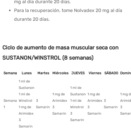
mg al día durante 20 días.
Para la recuperación, tome Nolvadex 20 mg al día
durante 20 días.
Ciclo de aumento de masa muscular seca con
SUSTANON/WINSTROL (8 semanas)
Semana
Lunes
Martes
Miércoles
JUEVES
Viernes
SÁBADO
Domin
1 ml de
Sustanon
1 ml de
1 ml de
1 mg de
Sustanon
1 mg de
1 mg d
Semana
Winstrol
3
Arimidex
1 ml de
Arimidex
3
Arimi
1
1 mg de
Samarin
3
Winstrol
3
Samarin
3
Arimidex
Samarin
3
Samarin
Samar
3
Samarin
Samarin