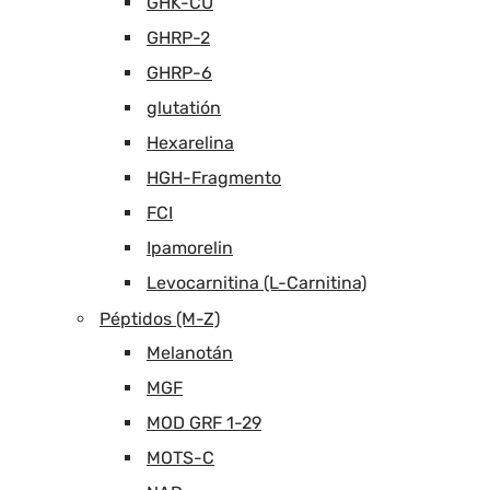
GHK-CU
GHRP-2
GHRP-6
glutatión
Hexarelina
HGH-Fragmento
FCI
Ipamorelin
Levocarnitina (L-Carnitina)
Péptidos (M-Z)
Melanotán
MGF
MOD GRF 1-29
MOTS-C