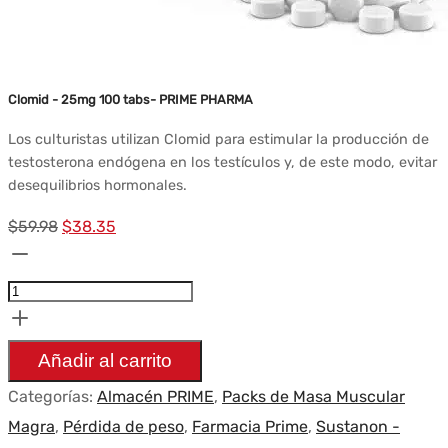
Clomid - 25mg 100 tabs- PRIME PHARMA
Los culturistas utilizan Clomid para estimular la producción de
testosterona endógena en los testículos y, de este modo, evitar
desequilibrios hormonales.
El
El
$
59.98
$
38.35
Cantidad
precio
precio
Pack
original
actual
Prise
era:
es:
de
$59.98.
$38.35.
Añadir al carrito
Masse
Categorías:
Almacén PRIME
,
Packs de Masa Muscular
Sèche
Magra
,
Pérdida de peso
,
Farmacia Prime
,
Sustanon -
-