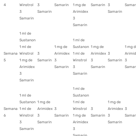
4
Winstrol
3
Samarin
1 mg de
Samarin
3
Samar
3
Samarin
Arimidex
Samarin
Samarin
3
Samarin
1 ml de
Sustanon
1 ml de
1 ml de
1 mg de
Sustanon
1 mg de
1 mg d
Semana
Winstrol
3
Arimidex
1 ml de
Arimidex
3
Arimi
5
1 mg de
Samarin
3
Winstrol
3
Samarin
3
Arimidex
Samarin
3
Samarin
Samar
3
Samarin
Samarin
1 ml de
1 ml de
Sustanon
Sustanon
1 mg de
1 ml de
1 mg de
Semana
1 ml de
Arimidex
3
Winstrol
3
Arimidex
3
6
Winstrol
3
Samarin
1 mg de
Samarin
3
Samar
3
Samarin
Arimidex
Samarin
Samarin
3
Samarin