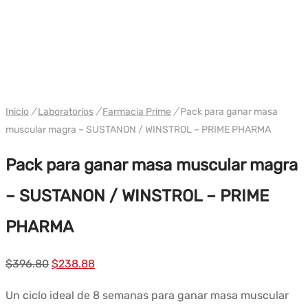
PAQUETE
WH PRIME
Inicio
/
Laboratorios
/
Farmacia Prime
/
Pack para ganar masa
muscular magra – SUSTANON / WINSTROL – PRIME PHARMA
Pack para ganar masa muscular magra
– SUSTANON / WINSTROL – PRIME
PHARMA
El
El
$
396.80
$
238.88
precio
precio
Un ciclo ideal de 8 semanas para ganar masa muscular
original
actual