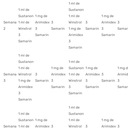
1 ml de
1 ml de
Sustanon
Sustanon
1 mg de
1 ml de
1 mg de
Semana
1 ml de
Arimidex
3
Winstrol
3
Arimidex
3
2
Winstrol
3
Samarin
1 mg de
Samarin
3
Samar
3
Samarin
Arimidex
Samarin
Samarin
3
Samarin
1 ml de
Sustanon
1 ml de
1 ml de
1 mg de
Sustanon
1 mg de
1 mg d
Semana
Winstrol
3
Arimidex
1 ml de
Arimidex
3
Arimi
3
1 mg de
Samarin
3
Winstrol
3
Samarin
3
Arimidex
Samarin
3
Samarin
Samar
3
Samarin
Samarin
1 ml de
1 ml de
Sustanon
Sustanon
1 mg de
1 ml de
1 mg de
Semana
1 ml de
Arimidex
3
Winstrol
3
Arimidex
3