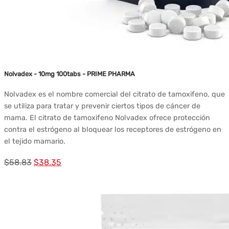
Nolvadex - 10mg 100tabs - PRIME PHARMA
Nolvadex es el nombre comercial del citrato de tamoxifeno, que
se utiliza para tratar y prevenir ciertos tipos de cáncer de
mama. El citrato de tamoxifeno Nolvadex ofrece protección
contra el estrógeno al bloquear los receptores de estrógeno en
el tejido mamario.
El
El
$
58.83
$
38.35
precio
precio
original
actual
era:
es:
$58.83.
$38.35.