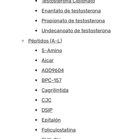
Testosterona Cipionato
Enantato de testosterona
Propionato de testosterona
Undecanoato de testosterona
Péptidos (A-L)
5-Amino
Aicar
AOD9604
BPC-157
Cagrilintida
CJC
DSIP
Epitalón
Foliculostatina