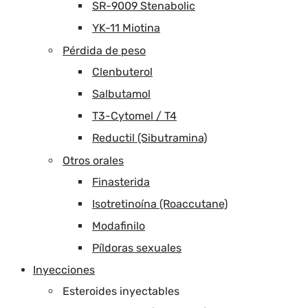
SR-9009 Stenabolic
YK-11 Miotina
Pérdida de peso
Clenbuterol
Salbutamol
T3-Cytomel / T4
Reductil (Sibutramina)
Otros orales
Finasterida
Isotretinoína (Roaccutane)
Modafinilo
Píldoras sexuales
Inyecciones
Esteroides inyectables