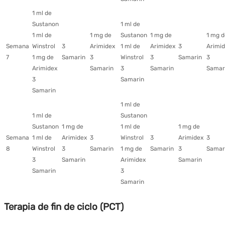
1 ml de
Sustanon
1 ml de
1 ml de
1 mg de
Sustanon
1 mg de
1 mg d
Semana
Winstrol
3
Arimidex
1 ml de
Arimidex
3
Arimi
7
1 mg de
Samarin
3
Winstrol
3
Samarin
3
Arimidex
Samarin
3
Samarin
Samar
3
Samarin
Samarin
1 ml de
1 ml de
Sustanon
Sustanon
1 mg de
1 ml de
1 mg de
Semana
1 ml de
Arimidex
3
Winstrol
3
Arimidex
3
8
Winstrol
3
Samarin
1 mg de
Samarin
3
Samar
3
Samarin
Arimidex
Samarin
Samarin
3
Samarin
Terapia de fin de ciclo (PCT)