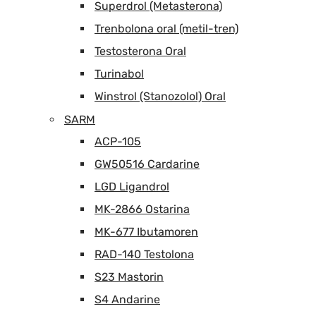
Superdrol (Metasterona)
Trenbolona oral (metil-tren)
Testosterona Oral
Turinabol
Winstrol (Stanozolol) Oral
SARM
ACP-105
GW50516 Cardarine
LGD Ligandrol
MK-2866 Ostarina
MK-677 Ibutamoren
RAD-140 Testolona
S23 Mastorin
S4 Andarine