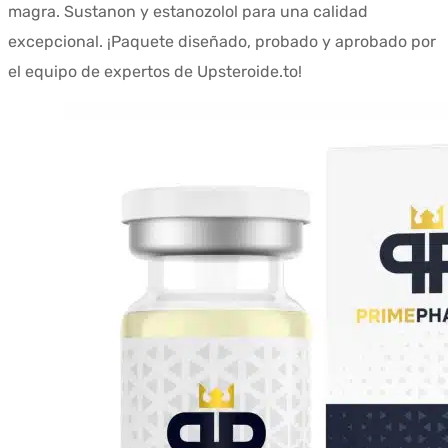
magra. Sustanon y estanozolol para una calidad
era:
es:
excepcional. ¡Paquete diseñado, probado y aprobado por
$396.80.
$238.88.
el equipo de expertos de Upsteroide.to!