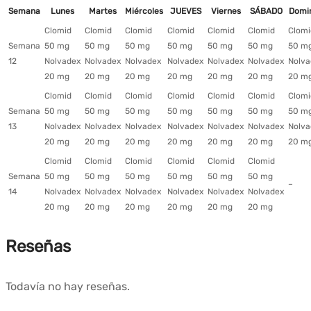
Semana
Lunes
Martes
Miércoles
JUEVES
Viernes
SÁBADO
Domi
Clomid
Clomid
Clomid
Clomid
Clomid
Clomid
Clomi
Semana
50 mg
50 mg
50 mg
50 mg
50 mg
50 mg
50 m
12
Nolvadex
Nolvadex
Nolvadex
Nolvadex
Nolvadex
Nolvadex
Nolva
20 mg
20 mg
20 mg
20 mg
20 mg
20 mg
20 m
Clomid
Clomid
Clomid
Clomid
Clomid
Clomid
Clomi
Semana
50 mg
50 mg
50 mg
50 mg
50 mg
50 mg
50 m
13
Nolvadex
Nolvadex
Nolvadex
Nolvadex
Nolvadex
Nolvadex
Nolva
20 mg
20 mg
20 mg
20 mg
20 mg
20 mg
20 m
Clomid
Clomid
Clomid
Clomid
Clomid
Clomid
Semana
50 mg
50 mg
50 mg
50 mg
50 mg
50 mg
–
14
Nolvadex
Nolvadex
Nolvadex
Nolvadex
Nolvadex
Nolvadex
20 mg
20 mg
20 mg
20 mg
20 mg
20 mg
Reseñas
Todavía no hay reseñas.