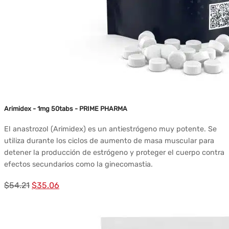
Arimidex - 1mg 50tabs - PRIME PHARMA
El anastrozol (Arimidex) es un antiestrógeno muy potente. Se
utiliza durante los ciclos de aumento de masa muscular para
detener la producción de estrógeno y proteger el cuerpo contra
efectos secundarios como la ginecomastia.
El
El
$
54.21
$
35.06
precio
precio
original
actual