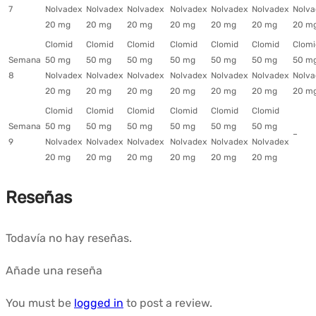
7
Nolvadex
Nolvadex
Nolvadex
Nolvadex
Nolvadex
Nolvadex
Nolva
20 mg
20 mg
20 mg
20 mg
20 mg
20 mg
20 m
Clomid
Clomid
Clomid
Clomid
Clomid
Clomid
Clomi
Semana
50 mg
50 mg
50 mg
50 mg
50 mg
50 mg
50 m
8
Nolvadex
Nolvadex
Nolvadex
Nolvadex
Nolvadex
Nolvadex
Nolva
20 mg
20 mg
20 mg
20 mg
20 mg
20 mg
20 m
Clomid
Clomid
Clomid
Clomid
Clomid
Clomid
Semana
50 mg
50 mg
50 mg
50 mg
50 mg
50 mg
–
9
Nolvadex
Nolvadex
Nolvadex
Nolvadex
Nolvadex
Nolvadex
20 mg
20 mg
20 mg
20 mg
20 mg
20 mg
Reseñas
Todavía no hay reseñas.
Añade una reseña
You must be
logged in
to post a review.