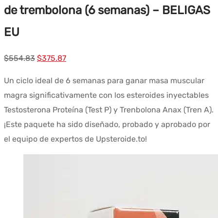
de trembolona (6 semanas) – BELIGAS
EU
El
El
$
554.83
$
375.87
precio
precio
Un ciclo ideal de 6 semanas para ganar masa muscular
original
actual
magra significativamente con los esteroides inyectables
era:
es:
Testosterona Proteína (Test P) y Trenbolona Anax (Tren A).
$554.83.
$375.87.
¡Este paquete ha sido diseñado, probado y aprobado por
el equipo de expertos de Upsteroide.to!