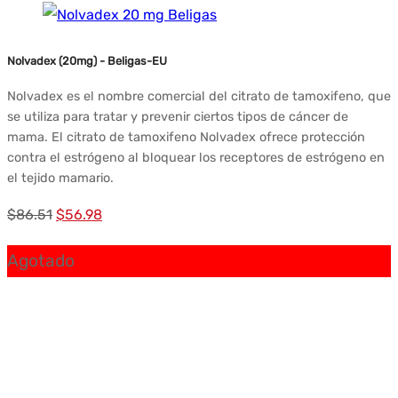
era:
es:
$80.75.
$52.60.
Nolvadex (20mg) - Beligas-EU
Nolvadex es el nombre comercial del citrato de tamoxifeno, que
se utiliza para tratar y prevenir ciertos tipos de cáncer de
mama. El citrato de tamoxifeno Nolvadex ofrece protección
contra el estrógeno al bloquear los receptores de estrógeno en
el tejido mamario.
El
El
$
86.51
$
56.98
precio
precio
Agotado
original
actual
era:
es:
$86.51.
$56.98.