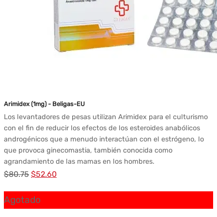
Arimidex (1mg) - Beligas-EU
Los levantadores de pesas utilizan Arimidex para el culturismo
con el fin de reducir los efectos de los esteroides anabólicos
androgénicos que a menudo interactúan con el estrógeno, lo
que provoca ginecomastia, también conocida como
agrandamiento de las mamas en los hombres.
El
El
$
80.75
$
52.60
precio
precio
Agotado
original
actual