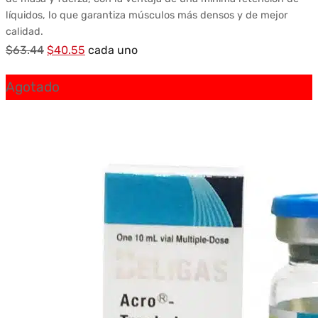
líquidos, lo que garantiza músculos más densos y de mejor
calidad.
El
El
$
63.44
$
40.55
cada uno
precio
precio
Agotado
original
actual
era:
es:
$63.44.
$40.55.