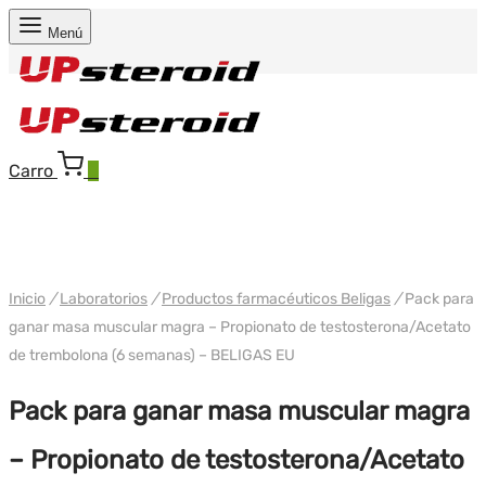
Menú
Carro
0
PAQUETE
WH UE BELIGAS
Inicio
/
Laboratorios
/
Productos farmacéuticos Beligas
/
Pack para
ganar masa muscular magra – Propionato de testosterona/Acetato
de trembolona (6 semanas) – BELIGAS EU
Pack para ganar masa muscular magra
– Propionato de testosterona/Acetato