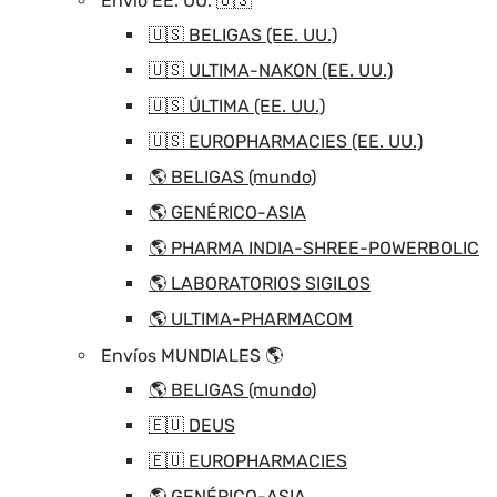
Envío EE. UU. 🇺🇸
🇺🇸 BELIGAS (EE. UU.)
🇺🇸 ULTIMA-NAKON (EE. UU.)
🇺🇸 ÚLTIMA (EE. UU.)
🇺🇸 EUROPHARMACIES (EE. UU.)
🌎 BELIGAS (mundo)
🌎 GENÉRICO-ASIA
🌎 PHARMA INDIA-SHREE-POWERBOLIC
🌎 LABORATORIOS SIGILOS
🌎 ULTIMA-PHARMACOM
Envíos MUNDIALES 🌎
🌎 BELIGAS (mundo)
🇪🇺 DEUS
🇪🇺 EUROPHARMACIES
🌎 GENÉRICO-ASIA