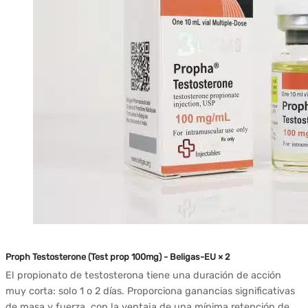
Proph Testosterone (Test prop 100mg) - Beligas-EU × 2
El propionato de testosterona tiene una duración de acción
muy corta: solo 1 o 2 días. Proporciona ganancias significativas
de masa y fuerza, con la ventaja de una mínima retención de