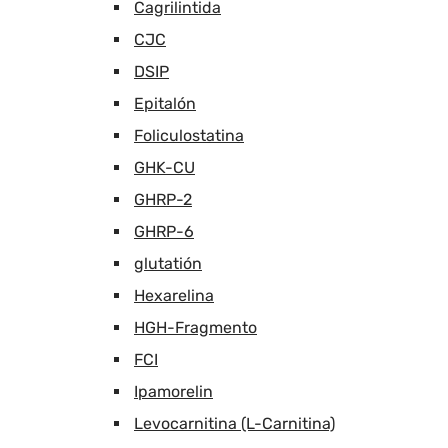
Cagrilintida
CJC
DSIP
Epitalón
Foliculostatina
GHK-CU
GHRP-2
GHRP-6
glutatión
Hexarelina
HGH-Fragmento
FCI
Ipamorelin
Levocarnitina (L-Carnitina)