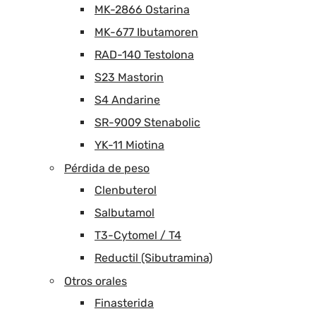
MK-2866 Ostarina
MK-677 Ibutamoren
RAD-140 Testolona
S23 Mastorin
S4 Andarine
SR-9009 Stenabolic
YK-11 Miotina
Pérdida de peso
Clenbuterol
Salbutamol
T3-Cytomel / T4
Reductil (Sibutramina)
Otros orales
Finasterida