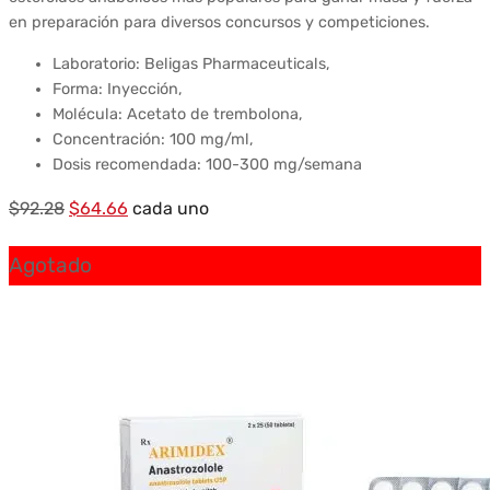
en preparación para diversos concursos y competiciones.
Laboratorio: Beligas Pharmaceuticals,
Forma: Inyección,
Molécula: Acetato de trembolona,
Concentración: 100 mg/ml,
Dosis recomendada: 100-300 mg/semana
El
El
$
92.28
$
64.66
cada uno
precio
precio
Agotado
original
actual
era:
es:
$92.28.
$64.66.