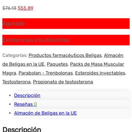
El
El
$
76.13
$
55.89
precio
precio
Agotado
original
actual
era:
es:
Existencias insuficientes
$76.13.
$55.89.
Categorías:
Productos farmacéuticos Beligas
,
Almacén
de Beligas en la UE
,
Paquetes
,
Packs de Masa Muscular
Magra
,
Parabolan - Trenbolonas
,
Esteroides inyectables
,
Testosterona
,
Propionato de testosterona
Descripción
Reseñas
0
Almacén de Beligas en la UE
Descripción