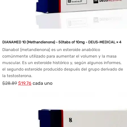
DIANAMED 10 (Methandienone) - 50tabs of 10mg - DEUS-MEDICAL × 4
Dianabol (metandienona) es un esteroide anabólico
comúnmente utilizado para aumentar el volumen y la masa
muscular. Es un esteroide histórico y, según algunos informes,
el segundo esteroide producido después del grupo derivado de
la testosterona.
El
El
$
28.89
$
19.76
cada uno
precio
precio
original
actual
era:
es:
$28.89.
$19.76.