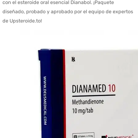
con el esteroide oral esencial Dianabol. ¡Paquete
era:
es:
diseñado, probado y aprobado por el equipo de expertos
$259.99.
$178.92.
de Upsteroide.to!