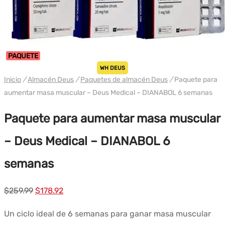
PAQUETE
WH DEUS
Inicio
/
Almacén Deus
/
Paquetes de almacén Deus
/
Paquete para
aumentar masa muscular – Deus Medical – DIANABOL 6 semanas
Paquete para aumentar masa muscular
– Deus Medical – DIANABOL 6
semanas
El
El
$
259.99
$
178.92
precio
precio
Un ciclo ideal de 6 semanas para ganar masa muscular
original
actual