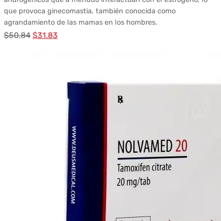
que provoca ginecomastia, también conocida como
agrandamiento de las mamas en los hombres.
El
El
$
50.84
$
31.83
precio
precio
original
actual
era:
es:
$50.84.
$31.83.