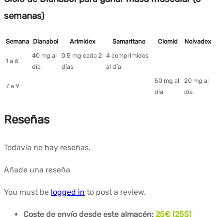
semanas)
Semana
Dianabol
Arimidex
Samaritano
Clomid
Nolvadex
40 mg al
0,5 mg cada 2
4 comprimidos
1 a 6
día
días
al día
50 mg al
20 mg al
7 a 9
día
día
Reseñas
Todavía no hay reseñas.
Añade una reseña
You must be
logged in
to post a review.
Coste de envío desde este almacén:
25€ (25$)