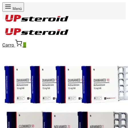
Menú
Carro
0