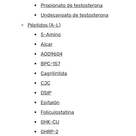
Propionato de testosterona
Undecanoato de testosterona
Péptidos (A-L)
5-Amino
Aicar
AOD9604
BPC-157
Cagrilintida
CJC
DSIP
Epitalón
Foliculostatina
GHK-CU
GHRP-2