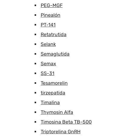
PEG-MGF
Pinealón
PT-141
Retatrutida
Selank
Semaglutida
Semax
SS-31
Tesamorelin
tirzepatida
Timalina
Thymosin Alfa
Timosina Beta TB-500
Triptorelina GnRH