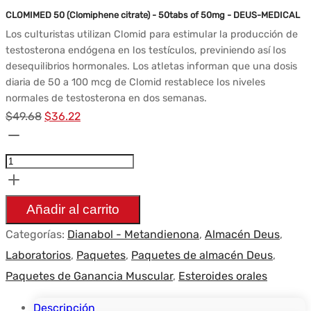
CLOMIMED 50 (Clomiphene citrate) - 50tabs of 50mg - DEUS-MEDICAL
Los culturistas utilizan Clomid para estimular la producción de
testosterona endógena en los testículos, previniendo así los
desequilibrios hormonales. Los atletas informan que una dosis
diaria de 50 a 100 mcg de Clomid restablece los niveles
normales de testosterona en dos semanas.
El
El
$
49.68
$
36.22
Cantidad
precio
precio
Pack
original
actual
Prise
era:
es:
de
$49.68.
$36.22.
Añadir al carrito
Masse
Categorías:
Dianabol - Metandienona
,
Almacén Deus
,
-
Laboratorios
,
Paquetes
,
Paquetes de almacén Deus
,
Deus
Paquetes de Ganancia Muscular
,
Esteroides orales
Medical
-
Descripción