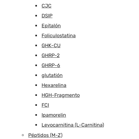
CJC
DSIP
Epitalón
Foliculostatina
GHK-CU
GHRP-2
GHRP-6
glutatión
Hexarelina
HGH-Fragmento
FCI
Ipamorelin
Levocarnitina (L-Carnitina)
Péptidos (M-Z)