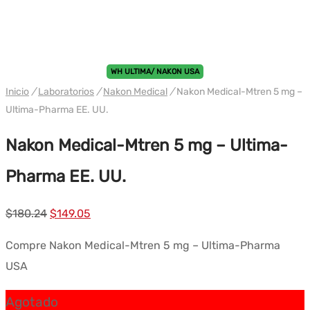
WH ULTIMA/ NAKON USA
Inicio
/
Laboratorios
/
Nakon Medical
/
Nakon Medical-Mtren 5 mg –
Ultima-Pharma EE. UU.
Nakon Medical-Mtren 5 mg – Ultima-
Pharma EE. UU.
El
El
$
180.24
$
149.05
precio
precio
Compre Nakon Medical-Mtren 5 mg – Ultima-Pharma
original
actual
USA
era:
es:
$180.24.
$149.05.
Agotado