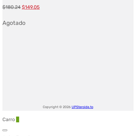
El
El
$
180.24
$
149.05
precio
precio
Agotado
original
actual
era:
es:
$180.24.
$149.05.
Copyright © 2026
UPSteroide.to
Carro
0