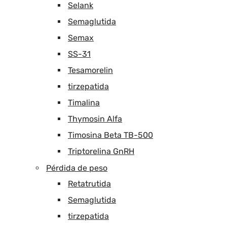
Selank
Semaglutida
Semax
SS-31
Tesamorelin
tirzepatida
Timalina
Thymosin Alfa
Timosina Beta TB-500
Triptorelina GnRH
Pérdida de peso
Retatrutida
Semaglutida
tirzepatida