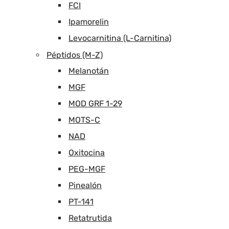
FCI
Ipamorelin
Levocarnitina (L-Carnitina)
Péptidos (M-Z)
Melanotán
MGF
MOD GRF 1-29
MOTS-C
NAD
Oxitocina
PEG-MGF
Pinealón
PT-141
Retatrutida