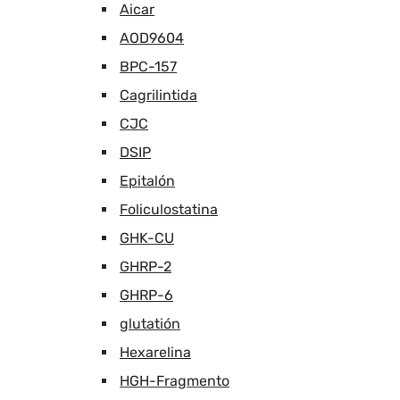
Aicar
AOD9604
BPC-157
Cagrilintida
CJC
DSIP
Epitalón
Foliculostatina
GHK-CU
GHRP-2
GHRP-6
glutatión
Hexarelina
HGH-Fragmento