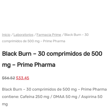
WH PRIME
Inicio
/
Laboratorios
/
Farmacia Prime
/
Black Burn – 30
comprimidos de 500 mg – Prime Pharma
Black Burn – 30 comprimidos de 500
mg – Prime Pharma
El
El
$
56.52
$
33.45
precio
precio
Black Burn – 30 comprimidos de 500 mg – Prime Pharma
original
actual
contiene: Cafeína 250 mg / DMAA 50 mg / Aspirina 50
era:
es:
mg
$56.52.
$33.45.