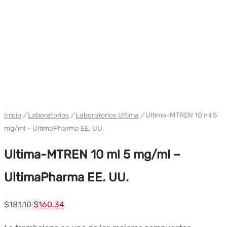
WH ULTIMA/ NAKON USA
Inicio
/
Laboratorios
/
Laboratorios Ultima
/
Ultima-MTREN 10 ml 5
mg/ml – UltimaPharma EE. UU.
Ultima-MTREN 10 ml 5 mg/ml –
UltimaPharma EE. UU.
El
El
$
181.10
$
160.34
precio
precio