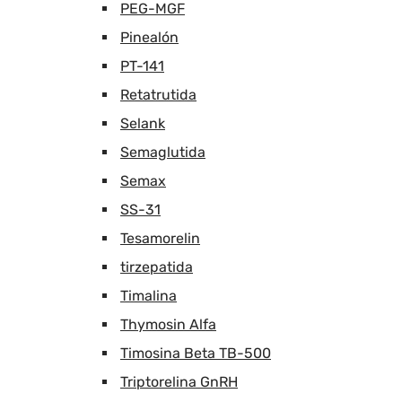
PEG-MGF
Pinealón
PT-141
Retatrutida
Selank
Semaglutida
Semax
SS-31
Tesamorelin
tirzepatida
Timalina
Thymosin Alfa
Timosina Beta TB-500
Triptorelina GnRH