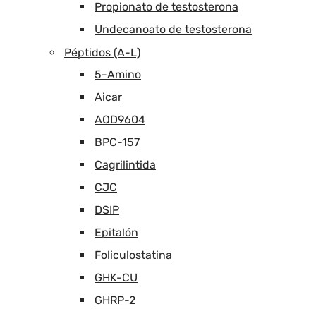
Propionato de testosterona
Undecanoato de testosterona
Péptidos (A-L)
5-Amino
Aicar
AOD9604
BPC-157
Cagrilintida
CJC
DSIP
Epitalón
Foliculostatina
GHK-CU
GHRP-2