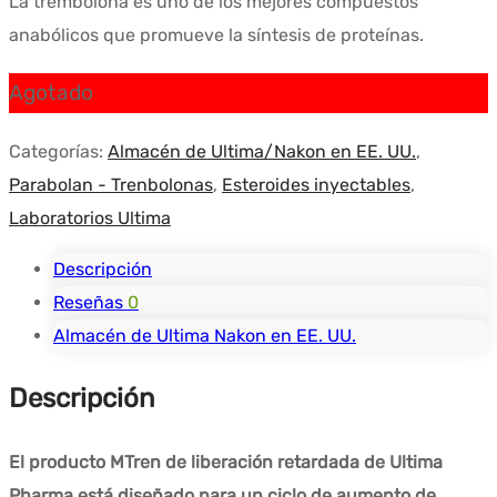
La trembolona es uno de los mejores compuestos
original
actual
anabólicos que promueve la síntesis de proteínas.
era:
es:
$181.10.
$160.34.
Agotado
Categorías:
Almacén de Ultima/Nakon en EE. UU.
,
Parabolan - Trenbolonas
,
Esteroides inyectables
,
Laboratorios Ultima
Descripción
Reseñas
0
Almacén de Ultima Nakon en EE. UU.
Descripción
El producto MTren de liberación retardada de Ultima
Pharma está diseñado para un ciclo de aumento de