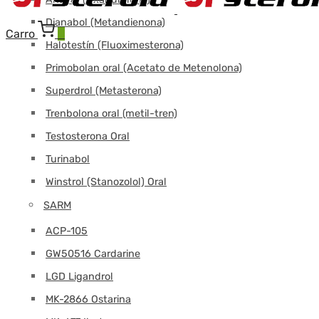
Dianabol (Metandienona)
Carro
0
Halotestín (Fluoximesterona)
Primobolan oral (Acetato de Metenolona)
Superdrol (Metasterona)
Trenbolona oral (metil-tren)
Testosterona Oral
Turinabol
Winstrol (Stanozolol) Oral
SARM
ACP-105
GW50516 Cardarine
LGD Ligandrol
MK-2866 Ostarina