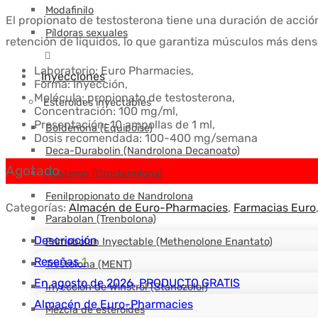
precio
precio
Modafinilo
El propionato de testosterona tiene una duración de acción
original
actual
Píldoras sexuales
retención de líquidos, lo que garantiza músculos más dens
era:
es:
Laboratorio: Euro Pharmacies,
$49.60.
$25.38.
Inyecciones
Forma: Inyección,
Molécula: propionato de testosterona,
Esteroides inyectables
Concentración: 100 mg/ml,
Presentación: 10 ampollas de 1 ml,
Boldenona (Equipoise)
Dosis recomendada: 100-400 mg/semana
Deca-Durabolin (Nandrolona Decanoato)
Agotado
Masteron (Drostanolona)
Fenilpropionato de Nandrolona
Categorías:
Almacén de Euro-Pharmacies
,
Farmacias Euro
Parabolan (Trenbolona)
Descripción
Primobolan Inyectable (Methenolone Enantato)
Reseñas
1
Trestolona (MENT)
En agosto de 2026, PRODUCTO GRATIS
Inyección de Winstrol (Stanozolol)
Almacén de Euro-Pharmacies
Mezcla de esteroides