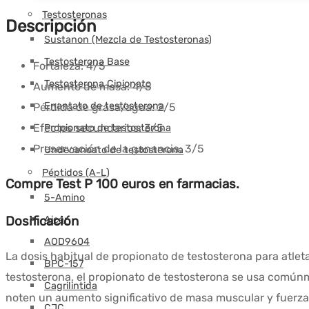
Testosteronas
Descripción
Sustanon (Mezcla de Testosteronas)
Testosterona Base
Fortaleza:
4/5
Testosterona Cipionato
Aumento de masa:
4/5
Enantato de testosterona
Pérdida de grasa/agua:
2/5
Efectos secundarios:
3/5
Propionato de testosterona
Preservación de la ganancia:
3/5
Undecanoato de testosterona
Péptidos (A-L)
Compre Test P 100 euros en farmacias.
5-Amino
Dosificación
Aicar
AOD9604
La dosis habitual de propionato de testosterona para atlet
BPC-157
testosterona, el propionato de testosterona se usa común
Cagrilintida
noten un aumento significativo de masa muscular y fuerza
CJC