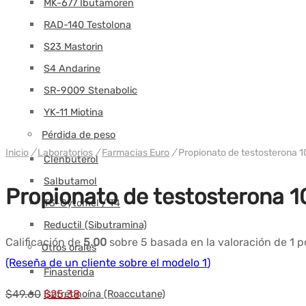
MK-677 Ibutamoren
RAD-140 Testolona
S23 Mastorin
S4 Andarine
SR-9009 Stenabolic
YK-11 Miotina
Pérdida de peso
Inicio
/
Laboratorios
/
Farmacias Euro
/
Propionato de testosterona 1
Clenbuterol
Salbutamol
Propionato de testosterona 1
T3-Cytomel / T4
Reductil (Sibutramina)
Calificación de
5.00
sobre 5 basada en la valoración de
1
po
Otros orales
(Reseña de un cliente sobre el modelo
1
)
Finasterida
El
El
$
49.60
$
25.38
Isotretinoína (Roaccutane)