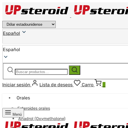
Español
Español
Buscar:
Buscar
Iniciar sesión
Lista de deseos
Carro
0
Orales
Esteroides orales
Menú
Anadrol (Oxymetholone)
Anavar (Oxandrolona)