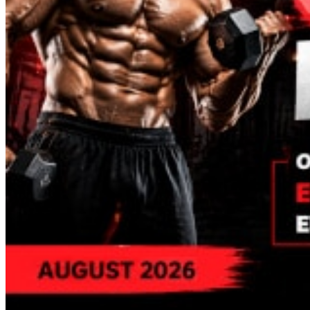
Tesamorelin
tirzepatida
Timalina
Thymosin Alfa
Timosina Beta TB-500
Triptorelina GnRH
Pérdida de peso
Retatrutida
Semaglutida
tirzepatida
Otros
Hormona del crecimiento (HGH)
Agua bacteriostática
Jeringas inyección intramuscular