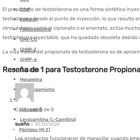
El propionato de testosterona es una forma sintética inyect
DSIP
testosterona desde el punto de inyección, lo que resulta e
Epitalón
otros ésteres como el cipionato o el enantato, actúa much
Foliculostatina
testosterona inyectable, que ha quedado obsoleta debido a
GHK-CU
GHRP-2
La vida media del propionato de testosterona es de aprox
GHRP-6
Reseña de 1 para
Testosterone Propiona
glutatión
Hexarelina
HGH-Fragmento
FCI
Calificado
5
de 5
Ipamorelin
Levocarnitina (L-Carnitina)
sueño
–
30/01/2020
Péptidos (M-Z)
Los productos funcionaron de maravilla; cuando empe