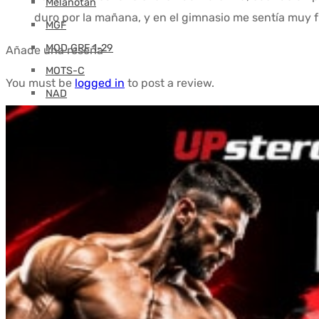
Melanotán
duro por la mañana, y en el gimnasio me sentía muy f
MGF
MOD GRF 1-29
Añade una reseña
MOTS-C
You must be
logged in
to post a review.
NAD
Oxitocina
PEG-MGF
Pinealón
PT-141
Retatrutida
Selank
Semaglutida
Semax
SS-31