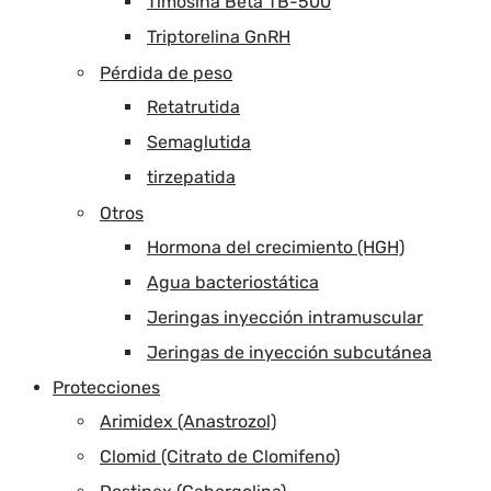
Timosina Beta TB-500
Triptorelina GnRH
Pérdida de peso
Retatrutida
Semaglutida
tirzepatida
Otros
Hormona del crecimiento (HGH)
Agua bacteriostática
Jeringas inyección intramuscular
Jeringas de inyección subcutánea
Protecciones
Arimidex (Anastrozol)
Clomid (Citrato de Clomifeno)