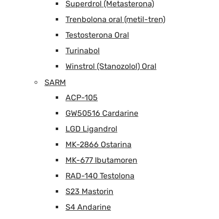
Superdrol (Metasterona)
Trenbolona oral (metil-tren)
Testosterona Oral
Turinabol
Winstrol (Stanozolol) Oral
SARM
ACP-105
GW50516 Cardarine
LGD Ligandrol
MK-2866 Ostarina
MK-677 Ibutamoren
RAD-140 Testolona
S23 Mastorin
S4 Andarine