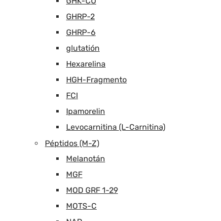
GHK-CU
GHRP-2
GHRP-6
glutatión
Hexarelina
HGH-Fragmento
FCI
Ipamorelin
Levocarnitina (L-Carnitina)
Péptidos (M-Z)
Melanotán
MGF
MOD GRF 1-29
MOTS-C