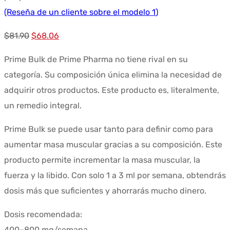
(Reseña de un cliente sobre el modelo
1
)
El
El
$
81.90
$
68.06
precio
precio
Prime Bulk de Prime Pharma no tiene rival en su
original
actual
categoría. Su composición única elimina la necesidad de
era:
es:
adquirir otros productos. Este producto es, literalmente,
$81.90.
$68.06.
un remedio integral.
Prime Bulk se puede usar tanto para definir como para
aumentar masa muscular gracias a su composición. Este
producto permite incrementar la masa muscular, la
fuerza y la libido. Con solo 1 a 3 ml por semana, obtendrás
dosis más que suficientes y ahorrarás mucho dinero.
Dosis recomendada:
400–800 mg/semana