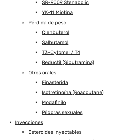
SR-9009 Stenabolic
YK-11 Miotina
Pérdida de peso
Clenbuterol
Salbutamol
T3-Cytomel / T4
Reductil (Sibutramina)
Otros orales
Finasterida
Isotretinoína (Roaccutane)
Modafinilo
Píldoras sexuales
Inyecciones
Esteroides inyectables