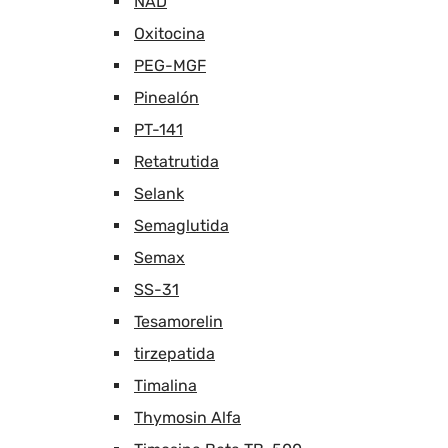
NAD
Oxitocina
PEG-MGF
Pinealón
PT-141
Retatrutida
Selank
Semaglutida
Semax
SS-31
Tesamorelin
tirzepatida
Timalina
Thymosin Alfa