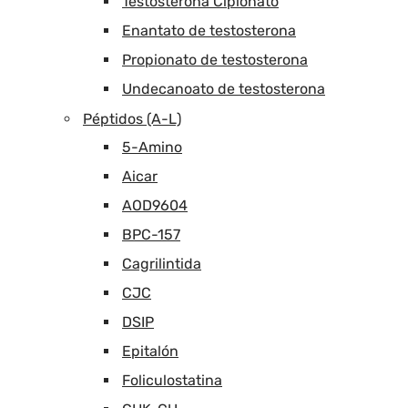
Testosterona Cipionato
Enantato de testosterona
Propionato de testosterona
Undecanoato de testosterona
Péptidos (A-L)
5-Amino
Aicar
AOD9604
BPC-157
Cagrilintida
CJC
DSIP
Epitalón
Foliculostatina