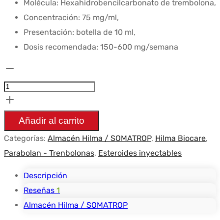
Molécula: Hexahidrobencilcarbonato de trembolona,
Concentración: 75 mg/ml,
Presentación: botella de 10 ml,
Dosis recomendada: 150-600 mg/semana
Cantidad
Parabolan
75mg/ml
-
Añadir al carrito
Hilma
Categorías:
Almacén Hilma / SOMATROP
,
Hilma Biocare
,
Biocare
Parabolan - Trenbolonas
,
Esteroides inyectables
-
10ml
Descripción
Reseñas
1
Almacén Hilma / SOMATROP