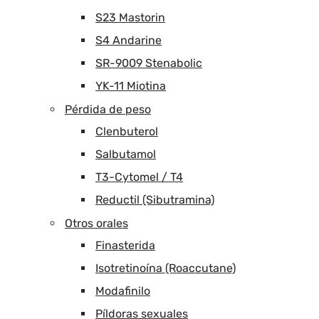
S23 Mastorin
S4 Andarine
SR-9009 Stenabolic
YK-11 Miotina
Pérdida de peso
Clenbuterol
Salbutamol
T3-Cytomel / T4
Reductil (Sibutramina)
Otros orales
Finasterida
Isotretinoína (Roaccutane)
Modafinilo
Píldoras sexuales