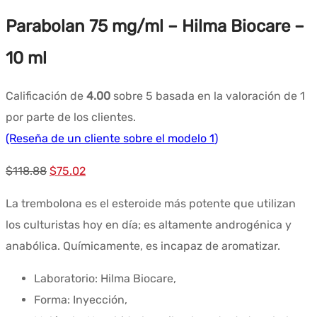
Parabolan 75 mg/ml – Hilma Biocare –
10 ml
Calificación de
4.00
sobre 5 basada en la valoración de
1
por parte de los clientes.
(Reseña de un cliente sobre el modelo
1
)
El
El
$
118.88
$
75.02
precio
precio
La trembolona es el esteroide más potente que utilizan
original
actual
los culturistas hoy en día; es altamente androgénica y
era:
es:
anabólica. Químicamente, es incapaz de aromatizar.
$118.88.
$75.02.
Laboratorio: Hilma Biocare,
Forma: Inyección,