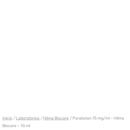
WH HILMA / SOMATROP
Inicio
/
Laboratorios
/
Hilma Biocare
/
Parabolan 75 mg/ml – Hilma
Biocare – 10 ml