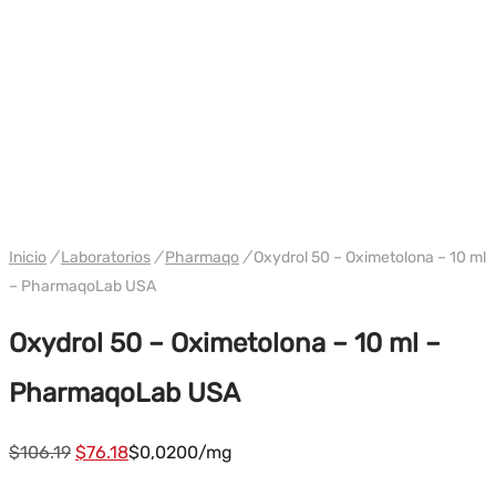
WH PHARMAQO EE. UU.
Inicio
/
Laboratorios
/
Pharmaqo
/
Oxydrol 50 – Oximetolona – 10 ml
– PharmaqoLab USA
Oxydrol 50 – Oximetolona – 10 ml –
PharmaqoLab USA
El
El
$
106.19
$
76.18
$0,0200/mg
precio
precio