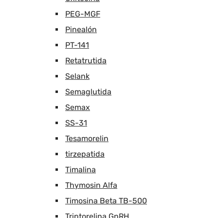
PEG-MGF
Pinealón
PT-141
Retatrutida
Selank
Semaglutida
Semax
SS-31
Tesamorelin
tirzepatida
Timalina
Thymosin Alfa
Timosina Beta TB-500
Triptorelina GnRH