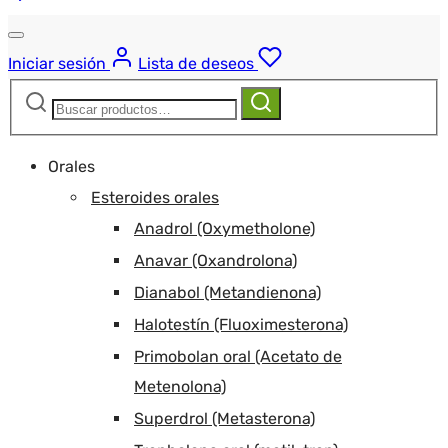
Iniciar sesión
Lista de deseos
Buscar:
Buscar
Orales
Esteroides orales
Anadrol (Oxymetholone)
Anavar (Oxandrolona)
Dianabol (Metandienona)
Halotestín (Fluoximesterona)
Primobolan oral (Acetato de
Metenolona)
Superdrol (Metasterona)