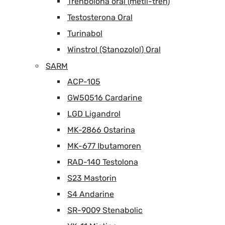
Trenbolona oral (metil-tren)
Testosterona Oral
Turinabol
Winstrol (Stanozolol) Oral
SARM
ACP-105
GW50516 Cardarine
LGD Ligandrol
MK-2866 Ostarina
MK-677 Ibutamoren
RAD-140 Testolona
S23 Mastorin
S4 Andarine
SR-9009 Stenabolic