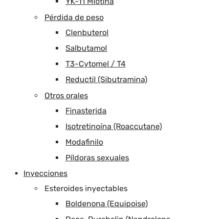
YK-11 Miotina
Pérdida de peso
Clenbuterol
Salbutamol
T3-Cytomel / T4
Reductil (Sibutramina)
Otros orales
Finasterida
Isotretinoína (Roaccutane)
Modafinilo
Píldoras sexuales
Inyecciones
Esteroides inyectables
Boldenona (Equipoise)