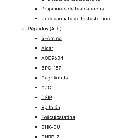
Propionato de testosterona
Undecanoato de testosterona
Péptidos (A-L)
5-Amino
Aicar
AOD9604
BPC-157
Cagrilintida
CJC
DSIP
Epitalón
Foliculostatina
GHK-CU
GHRP-2