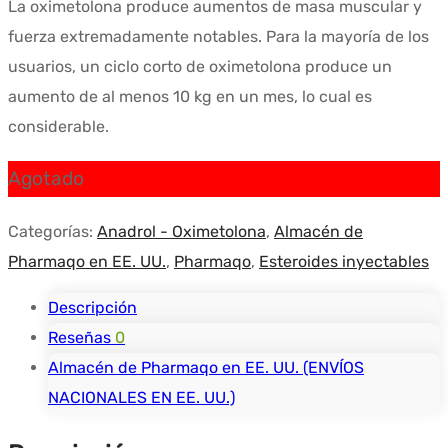
La oximetolona produce aumentos de masa muscular y
original
actual
fuerza extremadamente notables. Para la mayoría de los
era:
es:
usuarios, un ciclo corto de oximetolona produce un
$106.19.
$76.18.
aumento de al menos 10 kg en un mes, lo cual es
considerable.
Agotado
Categorías:
Anadrol - Oximetolona
,
Almacén de
Pharmaqo en EE. UU.
,
Pharmaqo
,
Esteroides inyectables
Descripción
Reseñas
0
Almacén de Pharmaqo en EE. UU. (ENVÍOS
NACIONALES EN EE. UU.)