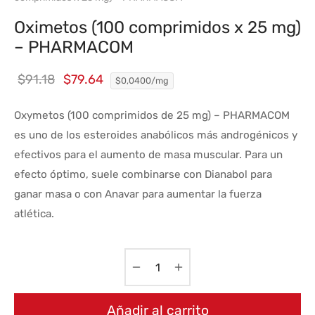
Oximetos (100 comprimidos x 25 mg)
– PHARMACOM
El
El
$
91.18
$
79.64
$0,0400/mg
precio
precio
Oxymetos (100 comprimidos de 25 mg) – PHARMACOM
original
actual
es uno de los esteroides anabólicos más androgénicos y
era:
es:
efectivos para el aumento de masa muscular. Para un
$91.18.
$79.64.
efecto óptimo, suele combinarse con Dianabol para
ganar masa o con Anavar para aumentar la fuerza
atlética.
Añadir al carrito