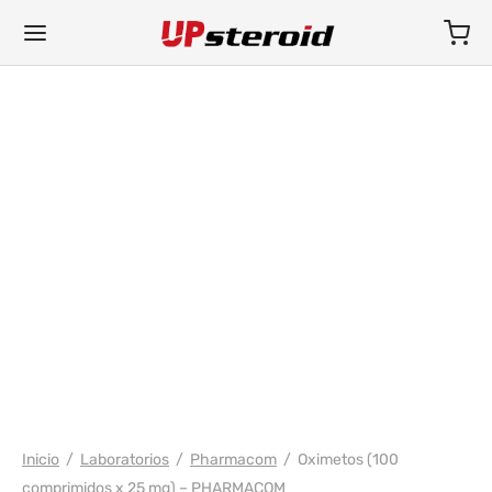
WH ULTIMA/PHARMACOM INT.
Inicio
/
Laboratorios
/
Pharmacom
/
Oximetos (100
comprimidos x 25 mg) – PHARMACOM