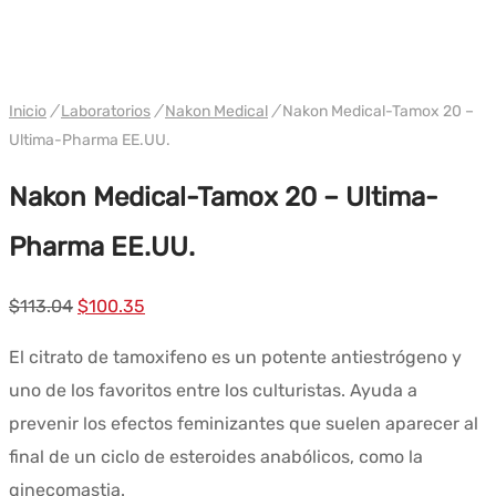
WH ULTIMA/ NAKON USA
Inicio
/
Laboratorios
/
Nakon Medical
/
Nakon Medical-Tamox 20 –
Ultima-Pharma EE.UU.
Nakon Medical-Tamox 20 – Ultima-
Pharma EE.UU.
El
El
$
113.04
$
100.35
precio
precio
El citrato de tamoxifeno es un potente antiestrógeno y
original
actual
uno de los favoritos entre los culturistas. Ayuda a
era:
es:
prevenir los efectos feminizantes que suelen aparecer al
$113.04.
$100.35.
final de un ciclo de esteroides anabólicos, como la
ginecomastia.