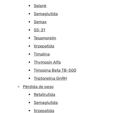
Selank
Semaglutida
Semax
SS-31
Tesamorelin
tirzepatida
Timalina
Thymosin Alfa
Timosina Beta TB-500
Triptorelina GnRH
Pérdida de peso
Retatrutida
Semaglutida
tirzepatida