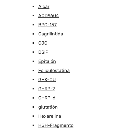
Aicar
AOD9604
BPC-157
Cagrilintida
CJC
DSIP
Epitalón
Foliculostatina
GHK-CU
GHRP-2
GHRP-6
glutatión
Hexarelina
HGH-Fragmento