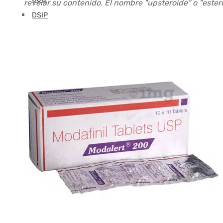
revelar su contenido. El nombre "upsteroide" o "este
DSIP
Epitalón
Foliculostatina
GHK-CU
GHRP-2
GHRP-6
glutatión
Hexarelina
HGH-Fragmento
FCI
Ipamorelin
Levocarnitina (L-Carnitina)
Péptidos (M-Z)