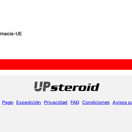
armacia-UE
Pago
Expedición
Privacidad
FAQ
Condiciones
Avisos p