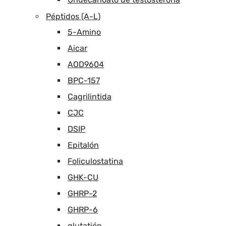
Péptidos (A-L)
5-Amino
Aicar
AOD9604
BPC-157
Cagrilintida
CJC
DSIP
Epitalón
Foliculostatina
GHK-CU
GHRP-2
GHRP-6
glutatión