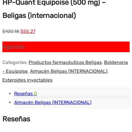
HP-Quant Equipoise (500 mg) –
Beligas (internacional)
El
El
$
100.18
$
55.27
precio
precio
Agotado
original
actual
era:
es:
Categorías:
Productos farmacéuticos Beligas
,
Boldenona
$100.18.
$55.27.
- Equipoise
,
Almacén Beligas (INTERNACIONAL)
,
Esteroides inyectables
Reseñas
0
Almacén Beligas (INTERNACIONAL)
Reseñas