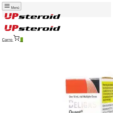
Menú
Carro
0