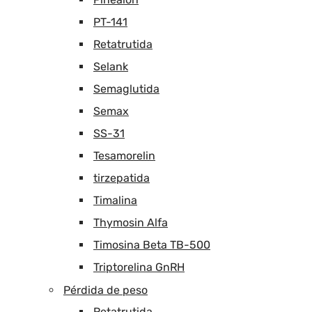
PT-141
Retatrutida
Selank
Semaglutida
Semax
SS-31
Tesamorelin
tirzepatida
Timalina
Thymosin Alfa
Timosina Beta TB-500
Triptorelina GnRH
Pérdida de peso
Retatrutida