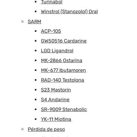
Turinabol
Winstrol (Stanozolol) Oral
SARM
ACP-105
GW50516 Cardarine
LGD Ligandrol
MK-2866 Ostarina
MK-677 Ibutamoren
RAD-140 Testolona
S23 Mastorin
S4 Andarine
SR-9009 Stenabolic
YK-11 Miotina
Pérdida de peso