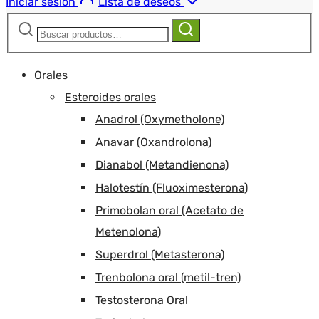
Iniciar sesión
Lista de deseos
Buscar:
Buscar
Orales
Esteroides orales
Anadrol (Oxymetholone)
Anavar (Oxandrolona)
Dianabol (Metandienona)
Halotestín (Fluoximesterona)
Primobolan oral (Acetato de
Metenolona)
Superdrol (Metasterona)
Trenbolona oral (metil-tren)
Testosterona Oral