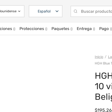
Español
ciones
Protecciones
Paquetes
Entrega
Pago
Inicio
/
La
HGH Blue T
HGH
10 v
Bel
$
195.26