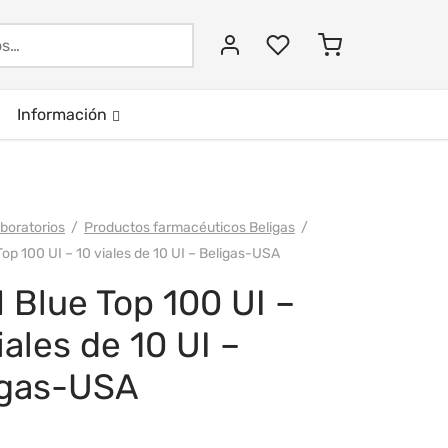
Buscar:
Información
boratorios
/
Productos farmacéuticos Beligas
/
op 100 UI – 10 viales de 10 UI – Beligas-USA
 Blue Top 100 UI –
iales de 10 UI –
igas-USA