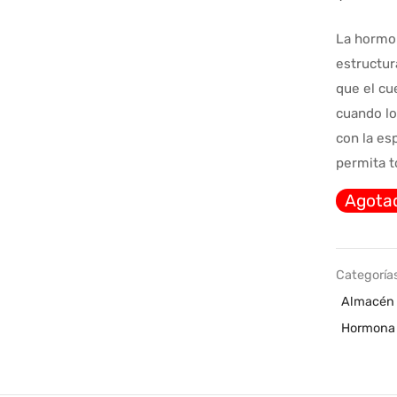
La hormo
estructur
que el cu
cuando lo
con la es
permita t
Agota
Categoría
Almacén 
Hormona 
BELIGAS