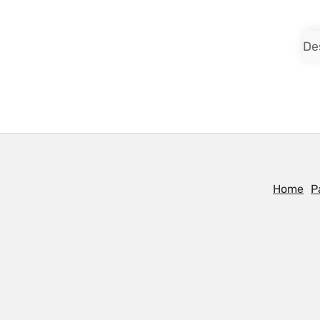
De
Home
P