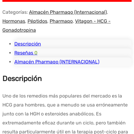
$50.75.
$33.45.
Categorías:
Almacén Pharmaqo (Internacional)
,
Hormonas
,
Péptidos
,
Pharmaqo
,
Vitagon - HCG -
Gonadotropina
Descripción
Reseñas
0
Almacén Pharmaqo (INTERNACIONAL)
Descripción
Uno de los remedios más populares del mercado es la
HCG para hombres, que a menudo se usa erróneamente
junto con la HGH o esteroides anabólicos. Es
extremadamente eficaz durante un ciclo, pero también
resulta particularmente útil en la terapia post-ciclo para