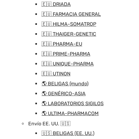
🇪🇺 DRIADA
🇪🇺 FARMACIA GENERAL
🇪🇺 HILMA-SOMATROP
🇪🇺 THAIGER-GENETIC
🇪🇺 PHARMA-EU
🇪🇺 PRIME-PHARMA
🇪🇺 UNIQUE-PHARMA
🇪🇺 UTINON
🌎 BELIGAS (mundo)
🌎 GENÉRICO-ASIA
🌎 LABORATORIOS SIGILOS
🌎 ULTIMA-PHARMACOM
Envío EE. UU. 🇺🇸
🇺🇸 BELIGAS (EE. UU.)