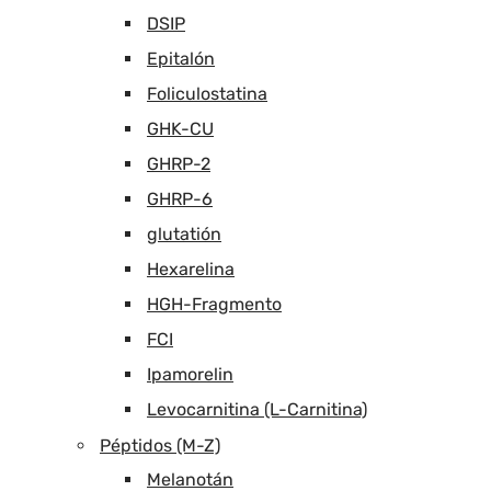
DSIP
Epitalón
Foliculostatina
GHK-CU
GHRP-2
GHRP-6
glutatión
Hexarelina
HGH-Fragmento
FCI
Ipamorelin
Levocarnitina (L-Carnitina)
Péptidos (M-Z)
Melanotán