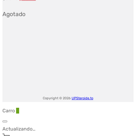
precio
precio
Agotado
original
actual
era:
es:
$50.75.
$33.45.
Copyright © 2026
UPSteroide.to
Carro
0
Actualizando…