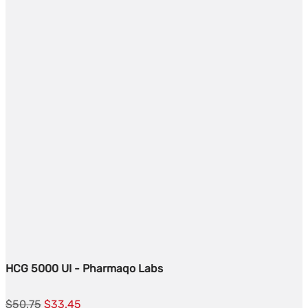
HCG 5000 UI - Pharmaqo Labs
El
El
$
50.75
$
33.45