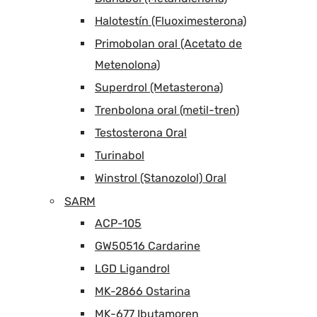
Halotestín (Fluoximesterona)
Primobolan oral (Acetato de
Metenolona)
Superdrol (Metasterona)
Trenbolona oral (metil-tren)
Testosterona Oral
Turinabol
Winstrol (Stanozolol) Oral
SARM
ACP-105
GW50516 Cardarine
LGD Ligandrol
MK-2866 Ostarina
MK-677 Ibutamoren