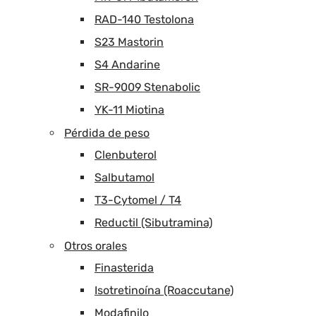
RAD-140 Testolona
S23 Mastorin
S4 Andarine
SR-9009 Stenabolic
YK-11 Miotina
Pérdida de peso
Clenbuterol
Salbutamol
T3-Cytomel / T4
Reductil (Sibutramina)
Otros orales
Finasterida
Isotretinoína (Roaccutane)
Modafinilo