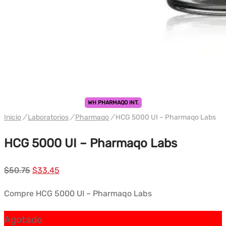
WH PHARMAQO INT.
Inicio
/
Laboratorios
/
Pharmaqo
/
HCG 5000 UI – Pharmaqo Labs
HCG 5000 UI – Pharmaqo Labs
El
El
$
50.75
$
33.45
precio
precio
Compre HCG 5000 UI – Pharmaqo Labs
original
actual
era:
es:
Agotado