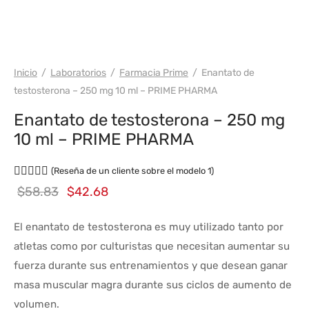
WH PRIME
Inicio
/
Laboratorios
/
Farmacia Prime
/
Enantato de
testosterona – 250 mg 10 ml – PRIME PHARMA
Enantato de testosterona – 250 mg
10 ml – PRIME PHARMA
Calificación de
sobre 5 basada en la valoración de
1
por part
(Reseña de un cliente sobre el modelo
1
)
El
El
$
58.83
$
42.68
precio
precio
El enantato de testosterona es muy utilizado tanto por
original
actual
atletas como por culturistas que necesitan aumentar su
era:
es:
fuerza durante sus entrenamientos y que desean ganar
$58.83.
$42.68.
masa muscular magra durante sus ciclos de aumento de
volumen.