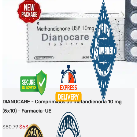
DIANOCARE - Comprimidos de metandienona 10 mg
(5x10) - Farmacia-UE
El
El
$
80.79
$
63.48
precio
precio