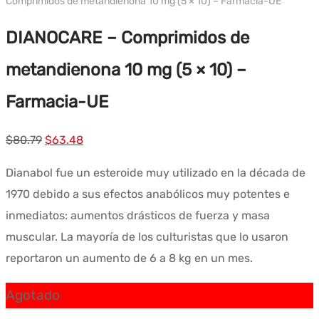
Comprimidos de metandienona 10 mg (5 × 10) – Farmacia-UE
DIANOCARE – Comprimidos de
metandienona 10 mg (5 × 10) –
Farmacia-UE
El
El
$
80.79
$
63.48
precio
precio
Dianabol fue un esteroide muy utilizado en la década de
original
actual
1970 debido a sus efectos anabólicos muy potentes e
era:
es:
inmediatos: aumentos drásticos de fuerza y masa
$80.79.
$63.48.
muscular. La mayoría de los culturistas que lo usaron
reportaron un aumento de 6 a 8 kg en un mes.
Agotado