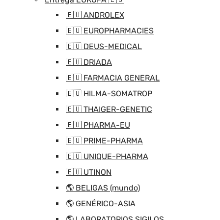
🇪🇺 ANDROLEX
🇪🇺 EUROPHARMACIES
🇪🇺 DEUS-MEDICAL
🇪🇺 DRIADA
🇪🇺 FARMACIA GENERAL
🇪🇺 HILMA-SOMATROP
🇪🇺 THAIGER-GENETIC
🇪🇺 PHARMA-EU
🇪🇺 PRIME-PHARMA
🇪🇺 UNIQUE-PHARMA
🇪🇺 UTINON
🌎 BELIGAS (mundo)
🌎 GENÉRICO-ASIA
🌎 LABORATORIOS SIGILOS