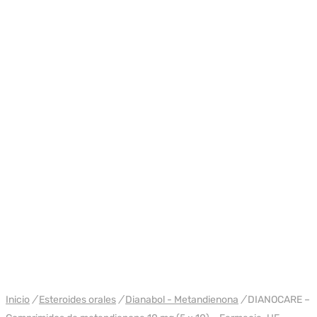
WH PHARMA-IND UE
Inicio
/
Esteroides orales
/
Dianabol - Metandienona
/
DIANOCARE –