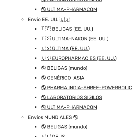
🌎 ULTIMA-PHARMACOM
Envío EE. UU. 🇺🇸
🇺🇸 BELIGAS (EE. UU.)
🇺🇸 ULTIMA-NAKON (EE. UU.)
🇺🇸 ÚLTIMA (EE. UU.)
🇺🇸 EUROPHARMACIES (EE. UU.)
🌎 BELIGAS (mundo)
🌎 GENÉRICO-ASIA
🌎 PHARMA INDIA-SHREE-POWERBOLIC
🌎 LABORATORIOS SIGILOS
🌎 ULTIMA-PHARMACOM
Envíos MUNDIALES 🌎
🌎 BELIGAS (mundo)
🇪🇺 DEUS