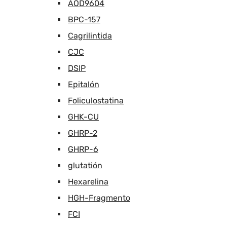
AOD9604
BPC-157
Cagrilintida
CJC
DSIP
Epitalón
Foliculostatina
GHK-CU
GHRP-2
GHRP-6
glutatión
Hexarelina
HGH-Fragmento
FCI