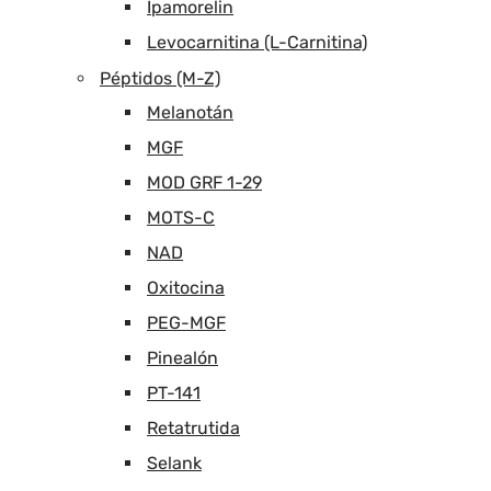
Ipamorelin
Levocarnitina (L-Carnitina)
Péptidos (M-Z)
Melanotán
MGF
MOD GRF 1-29
MOTS-C
NAD
Oxitocina
PEG-MGF
Pinealón
PT-141
Retatrutida
Selank