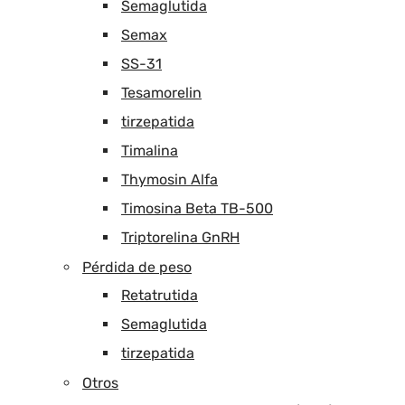
Semaglutida
Semax
SS-31
Tesamorelin
tirzepatida
Timalina
Thymosin Alfa
Timosina Beta TB-500
Triptorelina GnRH
Pérdida de peso
Retatrutida
Semaglutida
tirzepatida
Otros