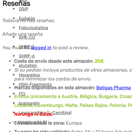
Reseñas
DSIP
Epitalón
Todavía no hay reseñas.
Foliculostatina
Añade una reseña
GHK-CU
GHRP-2
You must be
logged in
to post a review.
GHRP-6
Coste de envío desde este almacén:
25
€
glutatión
Si su pedido incluye productos de otros almacenes, s
Hexarelina
para minimizar los costos de envío.
HGH-Fragmento
Marcas disponibles en este almacén:
Beligas Pharma
FCI
Envíos únicamente a Austria, Bélgica, Bulgaria, Croaci
Ipamorelin
Lituania, Luxemburgo, Malta, Países Bajos, Polonia, 
Levocarnitina (L-Carnitina)
Noruega ni Suiza.
Péptidos (M-Z)
Enviado desde la zona:
Europa
Tu pago ha sido validado:
Entre 24 y 72 horas (sin in