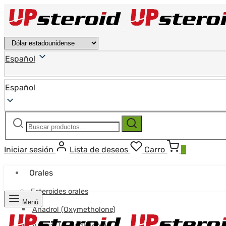
Español
Español
Buscar:
Buscar
Iniciar sesión
Lista de deseos
Carro
0
Orales
Esteroides orales
Menú
Anadrol (Oxymetholone)
Anavar (Oxandrolona)