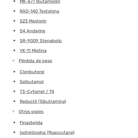
MK-677 Ibutamoren
RAD-140 Testolona
S23 Mastorin
S4 Andarine
SR-9009 Stenabolic
YK-11 Miotina
Pérdida de peso
Clenbuterol
Salbutamol
T3-Cytomel / T4
Reductil (Sibutramina)
Otros orales
Finasterida
Isotretinoína (Roaccutane)