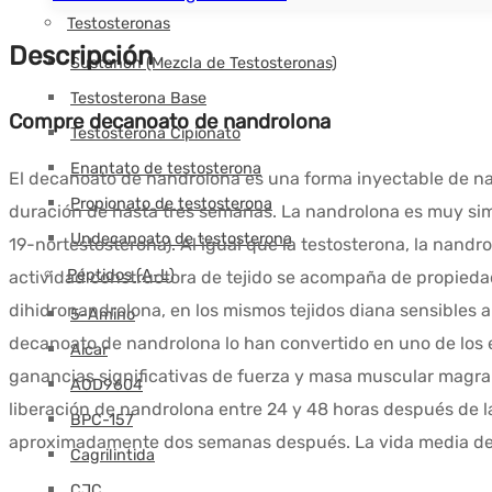
Testosteronas
Descripción
Sustanon (Mezcla de Testosteronas)
Testosterona Base
Compre decanoato de nandrolona
Testosterona Cipionato
Enantato de testosterona
El decanoato de nandrolona es una forma inyectable de nan
Propionato de testosterona
duración de hasta tres semanas. La nandrolona es muy simi
Undecanoato de testosterona
19-nortestosterona). Al igual que la testosterona, la nand
Péptidos (A-L)
actividad constructora de tejido se acompaña de propiedad
dihidronandrolona, en los mismos tejidos diana sensibles a
5-Amino
decanoato de nandrolona lo han convertido en uno de los 
Aicar
ganancias significativas de fuerza y masa muscular magra
AOD9604
liberación de nandrolona entre 24 y 48 horas después de 
BPC-157
aproximadamente dos semanas después. La vida media de l
Cagrilintida
CJC