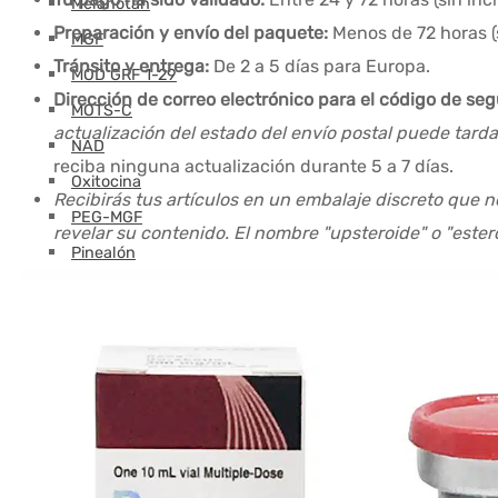
Melanotán
Preparación y envío del paquete:
Menos de 72 horas (
MGF
Tránsito y entrega:
De 2 a 5 días para Europa.
MOD GRF 1-29
Dirección de correo electrónico para el código de se
MOTS-C
actualización del estado del envío postal puede tard
NAD
reciba ninguna actualización durante 5 a 7 días.
Oxitocina
Recibirás tus artículos en un embalaje discreto que n
PEG-MGF
revelar su contenido. El nombre "upsteroide" o "este
Pinealón
PT-141
Retatrutida
Selank
Semaglutida
Semax
SS-31