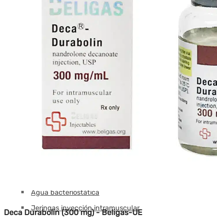
Tesamorelin
tirzepatida
Timalina
Thymosin Alfa
Timosina Beta TB-500
Triptorelina GnRH
Pérdida de peso
Retatrutida
Semaglutida
tirzepatida
Otros
Hormona del crecimiento (HGH)
Agua bacteriostática
Jeringas inyección intramuscular
Deca Durabolin (300 mg) - Beligas-UE