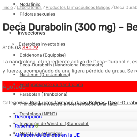
Modafinilo
Inicio
/
Laboratorios
/
Productos farmacéuticos Beligas
/
Deca Durabo
Píldoras sexuales
Deca Durabolin (300 mg) – B
Inyecciones
Esteroides inyectables
El
El
$
105.03
$
80.79
Boldenona (Equipoise)
precio
precio
La nandrolona, el ingrediente activo de Deca-Durabolin, 
Deca-Durabolin (Nandrolona Decanoato)
original
actual
y fuerza, acompañado de una ligera pérdida de grasa. Se
era:
es:
Masteron (Drostanolona)
$105.03.
$80.79.
Fenilpropionato de Nandrolona
Agotado
Parabolan (Trenbolona)
Categorías:
Productos farmacéuticos Beligas
,
Deca-Durabo
Primobolan Inyectable (Methenolone Enantato)
Trestolona (MENT)
Descripción
Inyección de Winstrol (Stanozolol)
Reseñas
0
Mezcla de esteroides
Almacén de Beligas en la UE