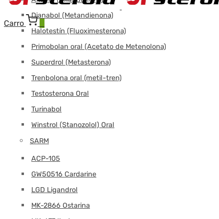
Dianabol (Metandienona)
Carro
0
Halotestín (Fluoximesterona)
Primobolan oral (Acetato de Metenolona)
Superdrol (Metasterona)
Trenbolona oral (metil-tren)
Testosterona Oral
Turinabol
Winstrol (Stanozolol) Oral
SARM
ACP-105
GW50516 Cardarine
LGD Ligandrol
MK-2866 Ostarina