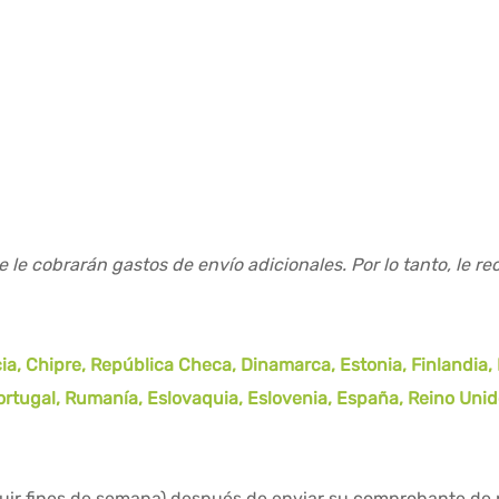
e le cobrarán gastos de envío adicionales. Por lo tanto, le 
a, Chipre, República Checa, Dinamarca, Estonia, Finlandia, Fr
Portugal, Rumanía, Eslovaquia, Eslovenia, España, Reino Uni
cluir fines de semana) después de enviar su comprobante de