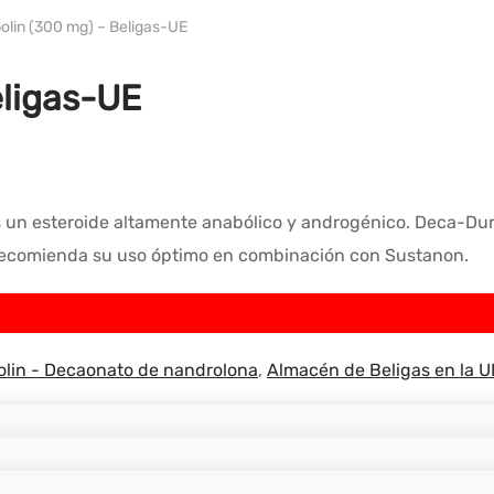
lin (300 mg) – Beligas-UE
eligas-UE
es un esteroide altamente anabólico y androgénico. Deca-Du
 recomienda su uso óptimo en combinación con Sustanon.
lin - Decaonato de nandrolona
,
Almacén de Beligas en la U