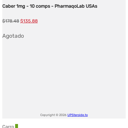
Caber 1mg - 10 comps - PharmaqoLab USAs
El
El
$
178.48
$
135.88
precio
precio
Agotado
original
actual
era:
es:
$178.48.
$135.88.
Copyright © 2026
UPSteroide.to
Carro
0