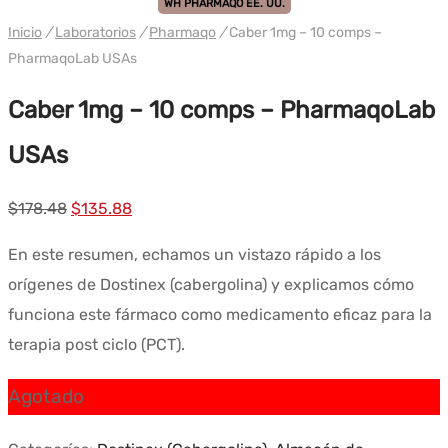
WH PHARMAQO EE. UU.
Inicio
/
Laboratorios
/
Pharmaqo
/
Caber 1mg – 10 comps –
PharmaqoLab USAs
Caber 1mg – 10 comps – PharmaqoLab
USAs
El
El
$
178.48
$
135.88
precio
precio
En este resumen, echamos un vistazo rápido a los
original
actual
orígenes de Dostinex (cabergolina) y explicamos cómo
era:
es:
funciona este fármaco como medicamento eficaz para la
$178.48.
$135.88.
terapia post ciclo (PCT).
Agotado