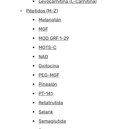
Levocarnitina (L-Carnitina)
Péptidos (M-Z)
Melanotán
MGF
MOD GRF 1-29
MOTS-C
NAD
Oxitocina
PEG-MGF
Pinealón
PT-141
Retatrutida
Selank
Semaglutida