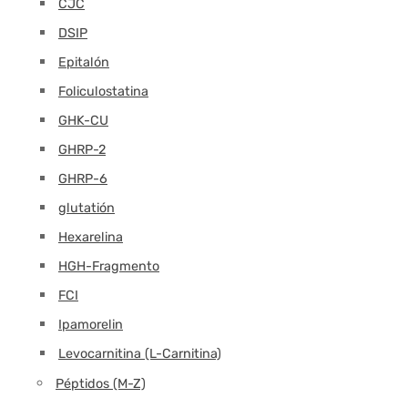
CJC
DSIP
Epitalón
Foliculostatina
GHK-CU
GHRP-2
GHRP-6
glutatión
Hexarelina
HGH-Fragmento
FCI
Ipamorelin
Levocarnitina (L-Carnitina)
Péptidos (M-Z)