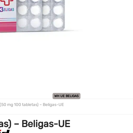
Español
WH UE BELIGAS
(50 mg 100 tabletas) – Beligas-UE
as) – Beligas-UE