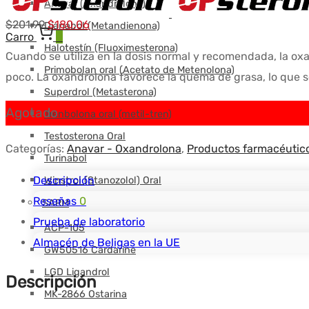
Anavar (Oxandrolona)
El
El
$
201.99
$
180.06
Dianabol (Metandienona)
Carro
0
precio
precio
Halotestín (Fluoximesterona)
Cuando se utiliza en la dosis normal y recomendada, la oxa
original
actual
Primobolan oral (Acetato de Metenolona)
poco. La oxandrolona favorece la quema de grasa, lo que s
era:
es:
Superdrol (Metasterona)
$201.99.
$180.06.
Agotado
Trenbolona oral (metil-tren)
Testosterona Oral
Categorías:
Anavar - Oxandrolona
,
Productos farmacéutico
Turinabol
Descripción
Winstrol (Stanozolol) Oral
Reseñas
0
SARM
Prueba de laboratorio
ACP-105
Almacén de Beligas en la UE
GW50516 Cardarine
LGD Ligandrol
Descripción
MK-2866 Ostarina