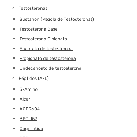
Testosteronas
Sustanon (Mezcla de Testosteronas)
Testosterona Base
Testosterona Cipionato
Enantato de testosterona
Propionato de testosterona
Undecanoato de testosterona
Péptidos (A-L)
5-Amino
Aicar
AOD9604
BPC-157
Cagrilintida