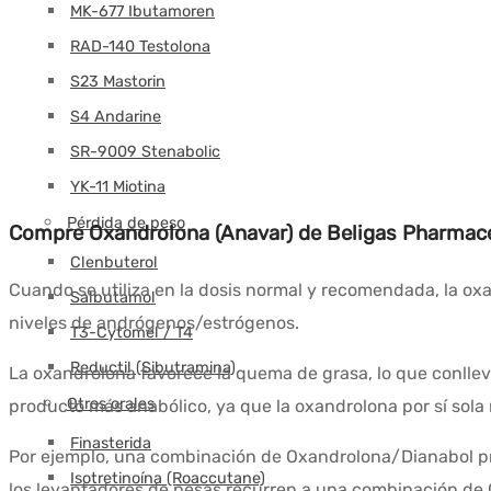
MK-677 Ibutamoren
RAD-140 Testolona
S23 Mastorin
S4 Andarine
SR-9009 Stenabolic
YK-11 Miotina
Pérdida de peso
Compre Oxandrolona (Anavar) de Beligas Pharmace
Clenbuterol
Cuando se utiliza en la dosis normal y recomendada, la oxa
Salbutamol
niveles de andrógenos/estrógenos.
T3-Cytomel / T4
Reductil (Sibutramina)
La oxandrolona favorece la quema de grasa, lo que conlle
Otros orales
producto más anabólico, ya que la oxandrolona por sí sola
Finasterida
Por ejemplo, una combinación de Oxandrolona/Dianabol pro
Isotretinoína (Roaccutane)
los levantadores de pesas recurren a una combinación de 