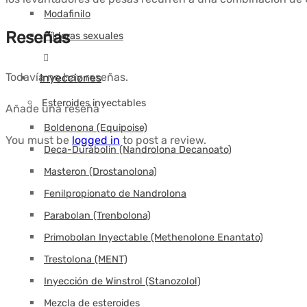
Modafinilo
Reseñas
Píldoras sexuales
Todavía no hay reseñas.
Inyecciones
Esteroides inyectables
Añade una reseña
Boldenona (Equipoise)
You must be
logged in
to post a review.
Deca-Durabolin (Nandrolona Decanoato)
Masteron (Drostanolona)
Fenilpropionato de Nandrolona
Parabolan (Trenbolona)
Primobolan Inyectable (Methenolone Enantato)
Trestolona (MENT)
Inyección de Winstrol (Stanozolol)
Mezcla de esteroides