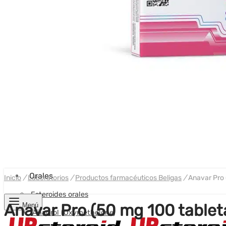
Buscar:
Buscar
Iniciar sesión
Lista de deseos
Carro
0
Orales
Inicio
/
Laboratorios
/
Productos farmacéuticos Beligas
/
Anavar Pro 
Esteroides orales
Anavar Pro (50 mg 100 tablet
Menú
Anadrol (Oxymetholone)