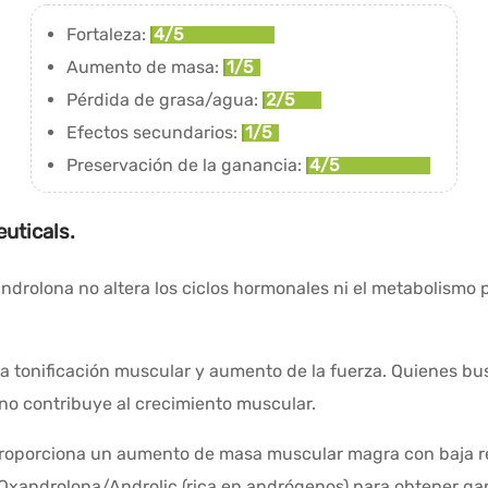
Fortaleza:
4/5
Aumento de masa:
1/5
Pérdida de grasa/agua:
2/5
Efectos secundarios:
1/5
Preservación de la ganancia:
4/5
uticals.
ndrolona no altera los ciclos hormonales ni el metabolismo p
va tonificación muscular y aumento de la fuerza. Quienes 
 no contribuye al crecimiento muscular.
porciona un aumento de masa muscular magra con baja reten
Oxandrolona/Androlic (rica en andrógenos) para obtener ga