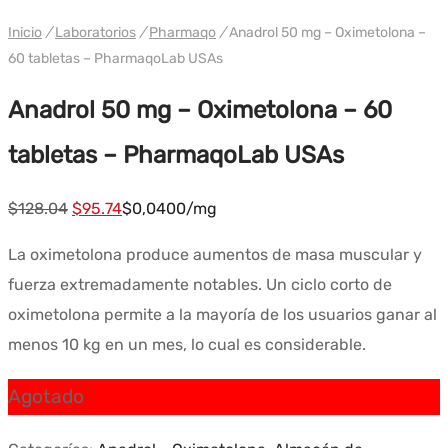
WH PHARMAQO EE. UU.
Inicio
/
Laboratorios
/
Pharmaqo
/
Anadrol 50 mg – Oximetolona –
60 tabletas – PharmaqoLab USAs
Anadrol 50 mg – Oximetolona – 60
tabletas – PharmaqoLab USAs
El
El
$
128.04
$
95.74
$0,0400/mg
precio
precio
La oximetolona produce aumentos de masa muscular y
original
actual
fuerza extremadamente notables. Un ciclo corto de
era:
es:
oximetolona permite a la mayoría de los usuarios ganar al
$128.04.
$95.74.
menos 10 kg en un mes, lo cual es considerable.
Agotado