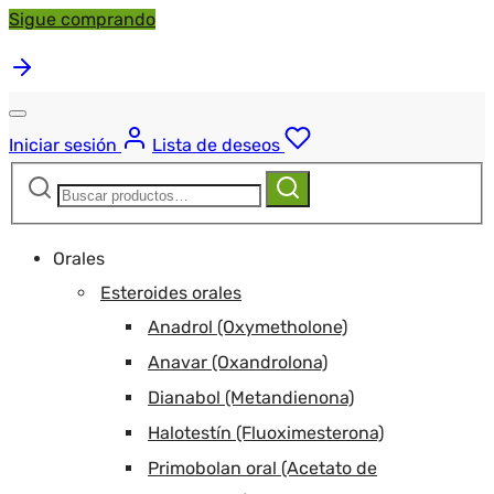
Sigue comprando
Iniciar sesión
Lista de deseos
Buscar:
Buscar
Orales
Esteroides orales
Anadrol (Oxymetholone)
Anavar (Oxandrolona)
Dianabol (Metandienona)
Halotestín (Fluoximesterona)
Primobolan oral (Acetato de