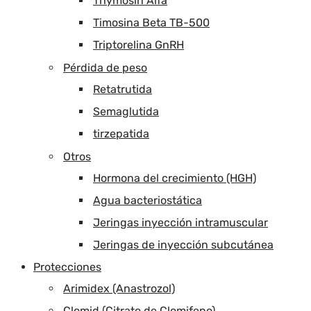
Thymosin Alfa
Timosina Beta TB-500
Triptorelina GnRH
Pérdida de peso
Retatrutida
Semaglutida
tirzepatida
Otros
Hormona del crecimiento (HGH)
Agua bacteriostática
Jeringas inyección intramuscular
Jeringas de inyección subcutánea
Protecciones
Arimidex (Anastrozol)
Clomid (Citrato de Clomifeno)