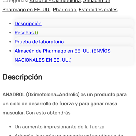
Categorías:
Anadrol - Oximetolona
,
Almacén de
Pharmaqo en EE. UU.
,
Pharmaqo
,
Esteroides orales
Descripción
Reseñas
0
Prueba de laboratorio
Almacén de Pharmaqo en EE. UU. (ENVÍOS
NACIONALES EN EE. UU.)
Descripción
ANADROL (Oximetolona=Androlic) es un producto para
un ciclo de desarrollo de fuerza y para ganar masa
muscular.
Con esto obtendrás:
Un aumento impresionante de la fuerza.
Además, lograrás un aumento extraordinario de