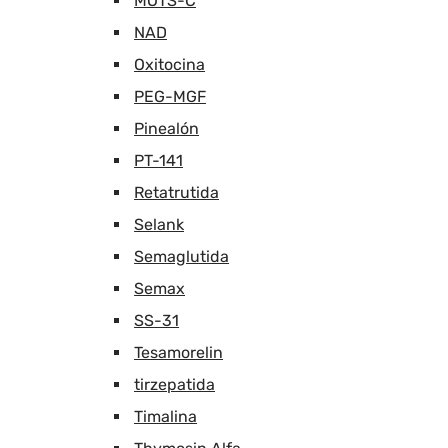
MOTS-C
NAD
Oxitocina
PEG-MGF
Pinealón
PT-141
Retatrutida
Selank
Semaglutida
Semax
SS-31
Tesamorelin
tirzepatida
Timalina