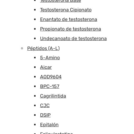
Testosterona Base
Testosterona Cipionato
Enantato de testosterona
Propionato de testosterona
Undecanoato de testosterona
Péptidos (A-L)
5-Amino
Aicar
AOD9604
BPC-157
Cagrilintida
CJC
DSIP
Epitalón