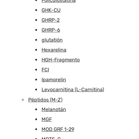
Foliculostatina
GHK-CU
GHRP-2
GHRP-6
glutatión
Hexarelina
HGH-Fragmento
FCI
Ipamorelin
Levocarnitina (L-Carnitina)
Péptidos (M-Z)
Melanotán
MGF
MOD GRF 1-29