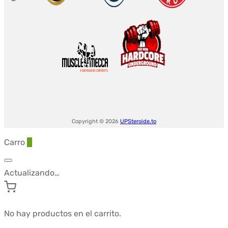
era:
es:
$128.04.
$95.74.
Copyright © 2026
UPSteroide.to
Carro
0
Actualizando…
No hay productos en el carrito.