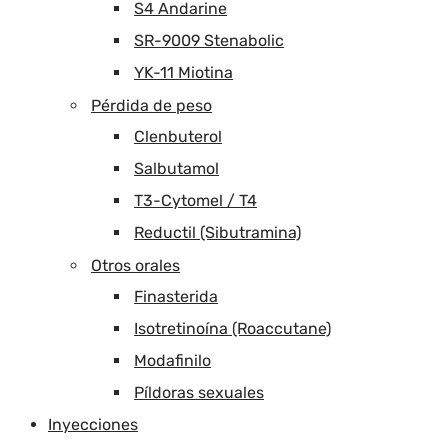
S4 Andarine
SR-9009 Stenabolic
YK-11 Miotina
Pérdida de peso
Clenbuterol
Salbutamol
T3-Cytomel / T4
Reductil (Sibutramina)
Otros orales
Finasterida
Isotretinoína (Roaccutane)
Modafinilo
Píldoras sexuales
Inyecciones