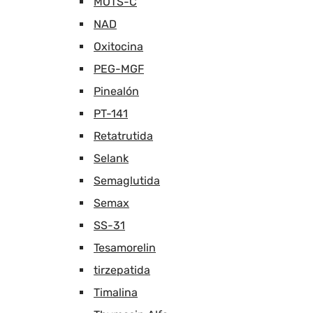
MOTS-C
NAD
Oxitocina
PEG-MGF
Pinealón
PT-141
Retatrutida
Selank
Semaglutida
Semax
SS-31
Tesamorelin
tirzepatida
Timalina