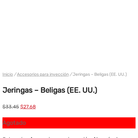
WH EE. UU. BELIGAS
Inicio
/
Accesorios para inyección
/
Jeringas – Beligas (EE. UU.)
Jeringas – Beligas (EE. UU.)
El
El
$
33.45
$
27.68
precio
precio
Agotado
original
actual
era:
es: