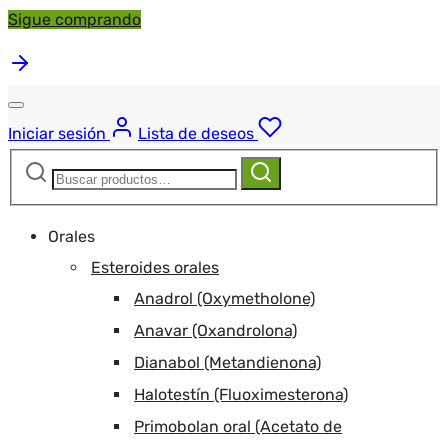
Sigue comprando
Iniciar sesión
Lista de deseos
Buscar:
Buscar
Orales
Esteroides orales
Anadrol (Oxymetholone)
Anavar (Oxandrolona)
Dianabol (Metandienona)
Halotestín (Fluoximesterona)
Primobolan oral (Acetato de