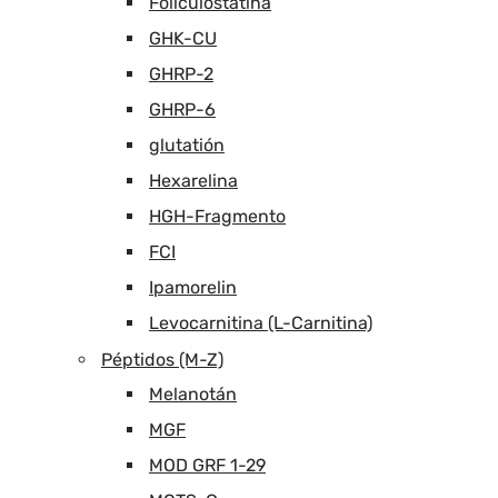
Foliculostatina
GHK-CU
GHRP-2
GHRP-6
glutatión
Hexarelina
HGH-Fragmento
FCI
Ipamorelin
Levocarnitina (L-Carnitina)
Péptidos (M-Z)
Melanotán
MGF
MOD GRF 1-29