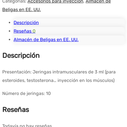
Categorías:
Accesorios para inyección
,
Almacén de
$33.45.
$27.68.
Beligas en EE. UU.
Descripción
Reseñas
0
Almacén de Beligas en EE. UU.
Descripción
Presentación: Jeringas intramusculares de 3 ml (para
esteroides, testosterona… inyección en los músculos)
Número de jeringas: 10
Reseñas
Todavía no hay reseñas.