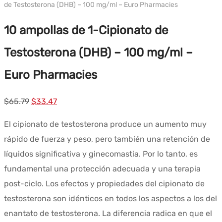
de Testosterona (DHB) – 100 mg/ml – Euro Pharmacies
10 ampollas de 1-Cipionato de
Testosterona (DHB) – 100 mg/ml –
Euro Pharmacies
El
El
$
65.79
$
33.47
precio
precio
El cipionato de testosterona produce un aumento muy
original
actual
rápido de fuerza y peso, pero también una retención de
era:
es:
líquidos significativa y ginecomastia. Por lo tanto, es
$65.79.
$33.47.
fundamental una protección adecuada y una terapia
post-ciclo. Los efectos y propiedades del cipionato de
testosterona son idénticos en todos los aspectos a los del
enantato de testosterona. La diferencia radica en que el