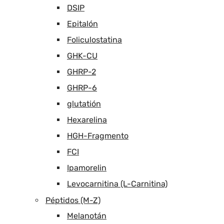
DSIP
Epitalón
Foliculostatina
GHK-CU
GHRP-2
GHRP-6
glutatión
Hexarelina
HGH-Fragmento
FCI
Ipamorelin
Levocarnitina (L-Carnitina)
Péptidos (M-Z)
Melanotán