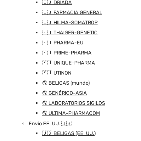
🇪🇺 DRIADA
🇪🇺 FARMACIA GENERAL
🇪🇺 HILMA-SOMATROP
🇪🇺 THAIGER-GENETIC
🇪🇺 PHARMA-EU
🇪🇺 PRIME-PHARMA
🇪🇺 UNIQUE-PHARMA
🇪🇺 UTINON
🌎 BELIGAS (mundo)
🌎 GENÉRICO-ASIA
🌎 LABORATORIOS SIGILOS
🌎 ULTIMA-PHARMACOM
Envío EE. UU. 🇺🇸
🇺🇸 BELIGAS (EE. UU.)