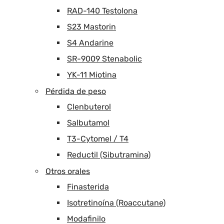
RAD-140 Testolona
S23 Mastorin
S4 Andarine
SR-9009 Stenabolic
YK-11 Miotina
Pérdida de peso
Clenbuterol
Salbutamol
T3-Cytomel / T4
Reductil (Sibutramina)
Otros orales
Finasterida
Isotretinoína (Roaccutane)
Modafinilo