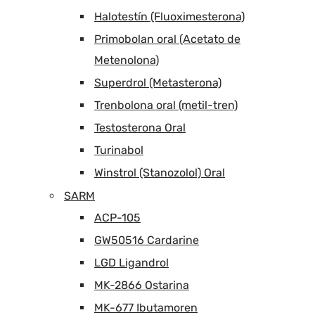
Halotestín (Fluoximesterona)
Primobolan oral (Acetato de
Metenolona)
Superdrol (Metasterona)
Trenbolona oral (metil-tren)
Testosterona Oral
Turinabol
Winstrol (Stanozolol) Oral
SARM
ACP-105
GW50516 Cardarine
LGD Ligandrol
MK-2866 Ostarina
MK-677 Ibutamoren