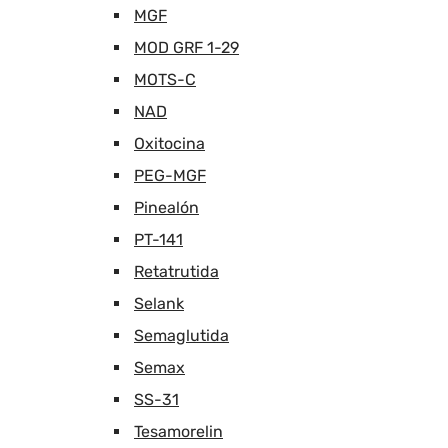
MGF
MOD GRF 1-29
MOTS-C
NAD
Oxitocina
PEG-MGF
Pinealón
PT-141
Retatrutida
Selank
Semaglutida
Semax
SS-31
Tesamorelin