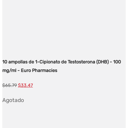
10 ampollas de 1-Cipionato de Testosterona (DHB) - 100
mg/ml - Euro Pharmacies
El
El
$
65.79
$
33.47
precio
precio
Agotado
original
actual
era:
es:
$65.79.
$33.47.