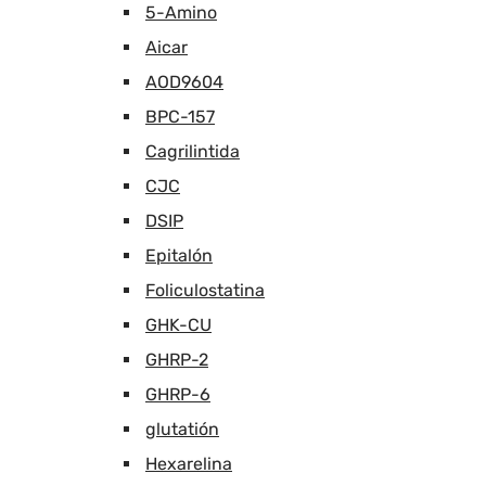
5-Amino
Aicar
AOD9604
BPC-157
Cagrilintida
CJC
DSIP
Epitalón
Foliculostatina
GHK-CU
GHRP-2
GHRP-6
glutatión
Hexarelina