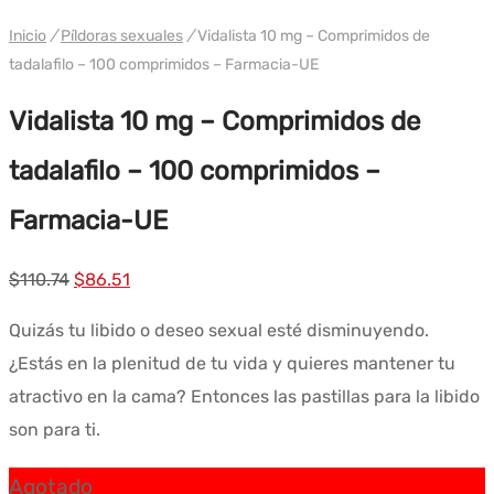
WH PHARMA-IND UE
Inicio
/
Píldoras sexuales
/
Vidalista 10 mg – Comprimidos de
tadalafilo – 100 comprimidos – Farmacia-UE
Vidalista 10 mg – Comprimidos de
tadalafilo – 100 comprimidos –
Farmacia-UE
El
El
$
110.74
$
86.51
precio
precio
Quizás tu libido o deseo sexual esté disminuyendo.
original
actual
¿Estás en la plenitud de tu vida y quieres mantener tu
era:
es:
atractivo en la cama? Entonces las pastillas para la libido
$110.74.
$86.51.
son para ti.
Agotado