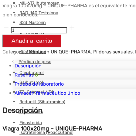
MK-677 Ibutamoren
Viagra 100x20mg – UNIQUE-PHARMA es el equivalente mode
RAD-140 Testolona
bien conocidos.
S23 Mastorin
Cantidad
S4 Andarine
Viagra
Añadir al carrito
SR-9009 Stenabolic
100x20mg
Categorías:
Almacén UNIQUE-PHARMA
,
Píldoras sexuales
,
YK-11 Miotina
-
Pérdida de peso
UNIQUE-
Descripción
Clenbuterol
PHARMA
Reseñas
0
Salbutamol
Prueba de laboratorio
T3-Cytomel / T4
Almacén farmacéutico único
Reductil (Sibutramina)
Descripción
Otros orales
Finasterida
Viagra 100x20mg – UNIQUE-PHARMA
Isotretinoína (Roaccutane)