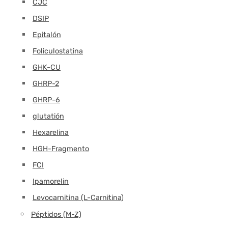
CJC
DSIP
Epitalón
Foliculostatina
GHK-CU
GHRP-2
GHRP-6
glutatión
Hexarelina
HGH-Fragmento
FCI
Ipamorelin
Levocarnitina (L-Carnitina)
Péptidos (M-Z)