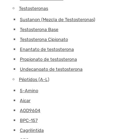
Testosteronas
Sustanon (Mezcla de Testosteronas)
Testosterona Base
Testosterona Cipionato
Enantato de testosterona
Propionato de testosterona
Undecanoato de testosterona
Péptidos (A-L)
5-Amino
Aicar
AOD9604
BPC-157
Cagrilintida