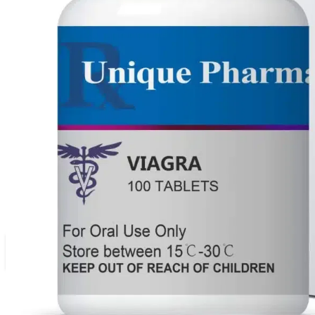
Buscar:
Buscar
Iniciar sesión
Lista de deseos
Carro
0
Orales
Esteroides orales
Menú
Anadrol (Oxymetholone)