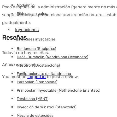
Modafinilo
Poco después de la administración (generalmente no más de
Píldoras sexuales
sanguíneo, lo que proporciona una erección natural, establ
gradualmente.
Inyecciones
Reseñas
Esteroides inyectables
Boldenona (Equipoise)
Todavía no hay reseñas.
Deca-Durabolin (Nandrolona Decanoato)
Añade una reseña
Masteron (Drostanolona)
Fenilpropionato de Nandrolona
You must be
logged in
to post a review.
Parabolan (Trenbolona)
Primobolan Inyectable (Methenolone Enantato)
Trestolona (MENT)
Inyección de Winstrol (Stanozolol)
Mezcla de esteroides