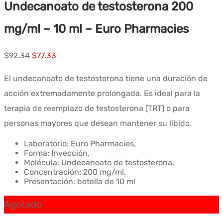
Undecanoato de testosterona 200
mg/ml – 10 ml – Euro Pharmacies
El
El
$
92.34
$
77.33
precio
precio
El undecanoato de testosterona tiene una duración de
original
actual
acción extremadamente prolongada. Es ideal para la
era:
es:
terapia de reemplazo de testosterona (TRT) o para
$92.34.
$77.33.
personas mayores que desean mantener su libido.
Laboratorio: Euro Pharmacies,
Forma: Inyección,
Molécula: Undecanoato de testosterona,
Concentración: 200 mg/ml,
Presentación: botella de 10 ml
Agotado