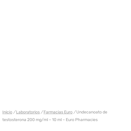
WH EURO-PHARMA EE. UU.
Inicio
/
Laboratorios
/
Farmacias Euro
/
Undecanoato de
testosterona 200 mg/ml – 10 ml – Euro Pharmacies