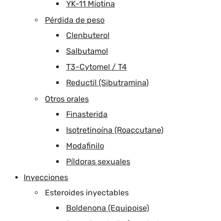
YK-11 Miotina
Pérdida de peso
Clenbuterol
Salbutamol
T3-Cytomel / T4
Reductil (Sibutramina)
Otros orales
Finasterida
Isotretinoína (Roaccutane)
Modafinilo
Píldoras sexuales
Inyecciones
Esteroides inyectables
Boldenona (Equipoise)