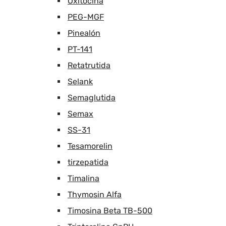
Oxitocina
PEG-MGF
Pinealón
PT-141
Retatrutida
Selank
Semaglutida
Semax
SS-31
Tesamorelin
tirzepatida
Timalina
Thymosin Alfa
Timosina Beta TB-500