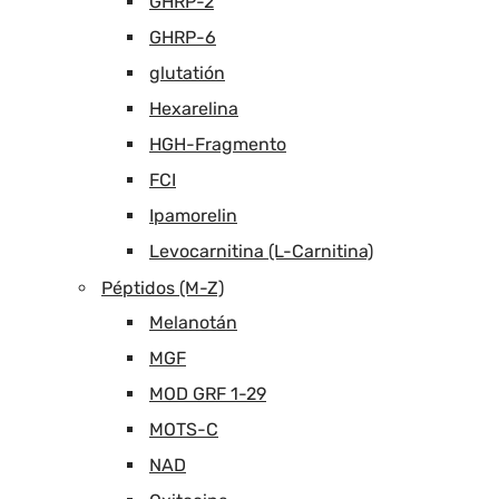
GHRP-2
GHRP-6
glutatión
Hexarelina
HGH-Fragmento
FCI
Ipamorelin
Levocarnitina (L-Carnitina)
Péptidos (M-Z)
Melanotán
MGF
MOD GRF 1-29
MOTS-C
NAD