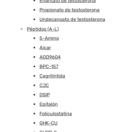
Enantato de testosterona
Propionato de testosterona
Undecanoato de testosterona
Péptidos (A-L)
5-Amino
Aicar
AOD9604
BPC-157
Cagrilintida
CJC
DSIP
Epitalón
Foliculostatina
GHK-CU