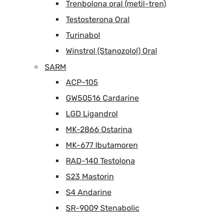
Trenbolona oral (metil-tren)
Testosterona Oral
Turinabol
Winstrol (Stanozolol) Oral
SARM
ACP-105
GW50516 Cardarine
LGD Ligandrol
MK-2866 Ostarina
MK-677 Ibutamoren
RAD-140 Testolona
S23 Mastorin
S4 Andarine
SR-9009 Stenabolic