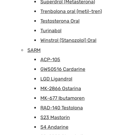
Superdrol (Metasterona)
Trenbolona oral (metil-tren)
Testosterona Oral
Turinabol
Winstrol (Stanozolol) Oral
SARM
ACP-105
GW50516 Cardarine
LGD Ligandrol
MK-2866 Ostarina
MK-677 Ibutamoren
RAD-140 Testolona
S23 Mastorin
S4 Andarine