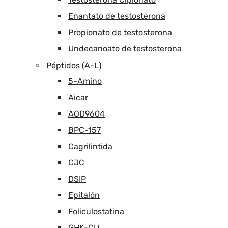
Enantato de testosterona
Propionato de testosterona
Undecanoato de testosterona
Péptidos (A-L)
5-Amino
Aicar
AOD9604
BPC-157
Cagrilintida
CJC
DSIP
Epitalón
Foliculostatina
GHK-CU