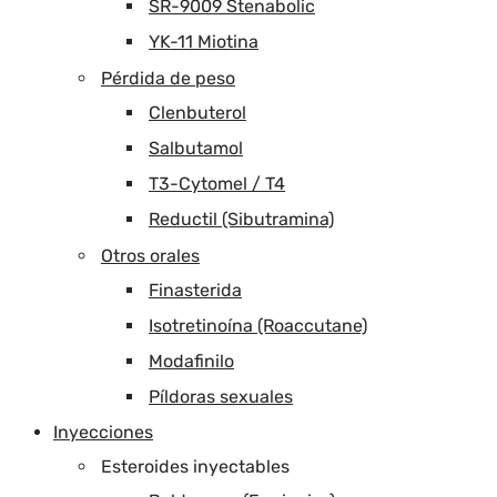
SR-9009 Stenabolic
YK-11 Miotina
Pérdida de peso
Clenbuterol
Salbutamol
T3-Cytomel / T4
Reductil (Sibutramina)
Otros orales
Finasterida
Isotretinoína (Roaccutane)
Modafinilo
Píldoras sexuales
Inyecciones
Esteroides inyectables