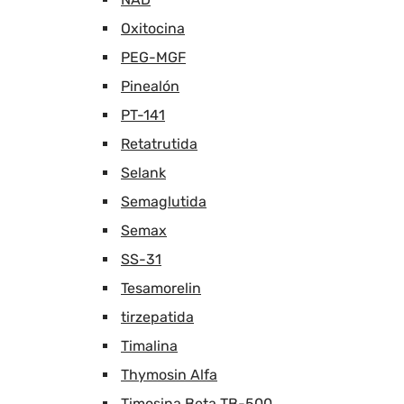
Oxitocina
PEG-MGF
Pinealón
PT-141
Retatrutida
Selank
Semaglutida
Semax
SS-31
Tesamorelin
tirzepatida
Timalina
Thymosin Alfa
Timosina Beta TB-500