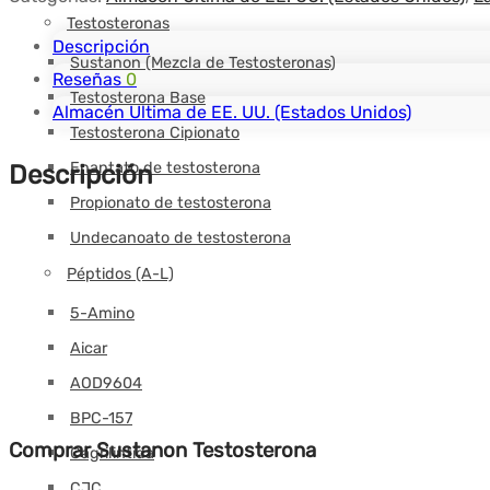
Testosteronas
Descripción
Sustanon (Mezcla de Testosteronas)
Reseñas
0
Testosterona Base
Almacén Ultima de EE. UU. (Estados Unidos)
Testosterona Cipionato
Enantato de testosterona
Descripción
Propionato de testosterona
Undecanoato de testosterona
Péptidos (A-L)
5-Amino
Aicar
AOD9604
BPC-157
Comprar Sustanon Testosterona
Cagrilintida
CJC