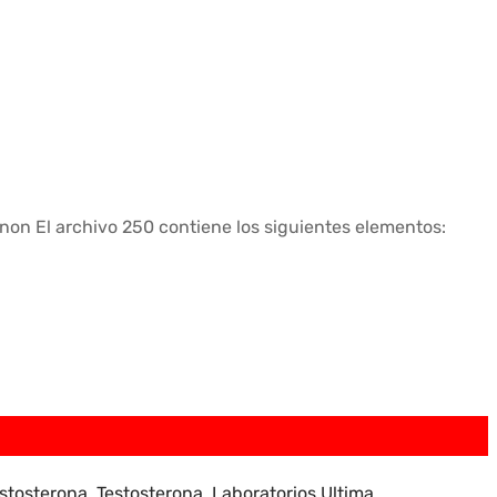
anon
El archivo 250 contiene los siguientes elementos:
stosterona
,
Testosterona
,
Laboratorios Ultima