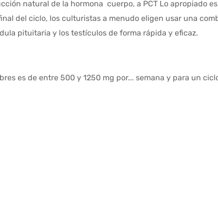
ucción
natural
de la hormona
cuerpo
, a
PCT
Lo apropiado es 
final
del ciclo, los culturistas a menudo eligen usar una co
dula pituitaria y los testículos de forma rápida y eficaz.
res es de entre 500 y 1250 mg por...
semana
y para un cicl