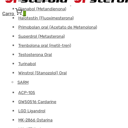
Dianabol (Metandienona)
Carro
0
Halotestín (Fluoximesterona)
Primobolan oral (Acetato de Metenolona)
Superdrol (Metasterona)
Trenbolona oral (metil-tren)
Testosterona Oral
Turinabol
Winstrol (Stanozolol) Oral
SARM
ACP-105
GW50516 Cardarine
LGD Ligandrol
MK-2866 Ostarina