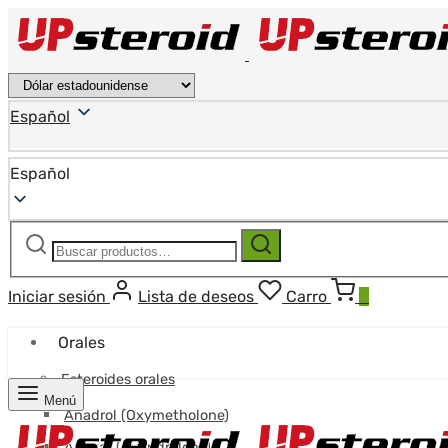
Español
Español
Buscar:
Buscar
Iniciar sesión
Lista de deseos
Carro
0
Orales
Esteroides orales
Menú
Anadrol (Oxymetholone)
Anavar (Oxandrolona)