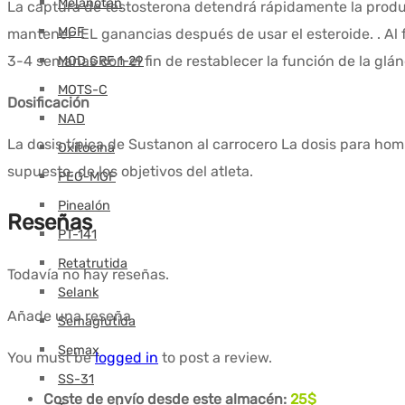
Melanotán
La captura de
testosterona
detendrá rápidamente la prod
MGF
mantener
EL
ganancias después de usar el esteroide. .
Al 
3-4
semanas
con el fin de restablecer la función de la glán
MOD GRF 1-29
MOTS-C
Dosificación
NAD
La dosis típica de
Sustanon
al
carrocero
La dosis para homb
Oxitocina
supuesto, de los objetivos del atleta.
PEG-MGF
Pinealón
Reseñas
PT-141
Retatrutida
Todavía no hay reseñas.
Selank
Añade una reseña
Semaglutida
Semax
You must be
logged in
to post a review.
SS-31
Coste de envío desde este almacén:
25$