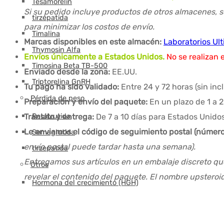
Tesamorelin
Si su pedido incluye productos de otros almacenes, s
tirzepatida
para minimizar los costos de envío.
Timalina
Marcas disponibles en este almacén:
Laboratorios Ul
Thymosin Alfa
Envíos únicamente a Estados Unidos.
No se realizan 
Timosina Beta TB-500
Enviado desde la zona:
EE.UU.
Triptorelina GnRH
Tu pago ha sido validado:
Entre 24 y 72 horas (sin in
Pérdida de peso
Preparación y envío del paquete:
En un plazo de 1 a 2
Retatrutida
Tránsito y entrega:
De 7 a 10 días para Estados Unidos
Le enviamos el código de seguimiento postal (número
Semaglutida
envío postal puede tardar hasta una semana).
tirzepatida
Entregamos sus artículos en un embalaje discreto que
Otros
revelar el contenido del paquete. El nombre upsteroi
Hormona del crecimiento (HGH)
Agua bacteriostática
Jeringas inyección intramuscular