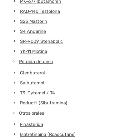
MK-677 Ibutamoren
RAD-140 Testolona
S23 Mastorin
S4 Andarine
SR-9009 Stenabolic
YK-11 Miotina
Pérdida de peso
Clenbuterol
Salbutamol
T3-Cytomel / T4
Reductil (Sibutramina)
Otros orales
Finasterida
Isotretinoína (Roaccutane)