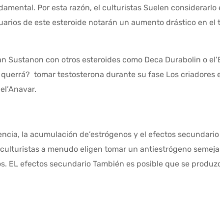
damental.
Por esta razón, el
culturistas
Suelen considerarlo e
arios de este esteroide notarán un aumento drástico en el 
nan
Sustanon
con otros esteroides como
Deca
Durabolin
o el’
 querrá?
tomar testosterona durante
su fase
Los criadores 
el’
Anavar
.
ncia, la acumulación de’
estrógenos
y el
efectos
secundario
culturistas
a menudo eligen tomar un
antiestrógeno
semeja
os
.
EL
efectos
secundario
También es posible que se produzca