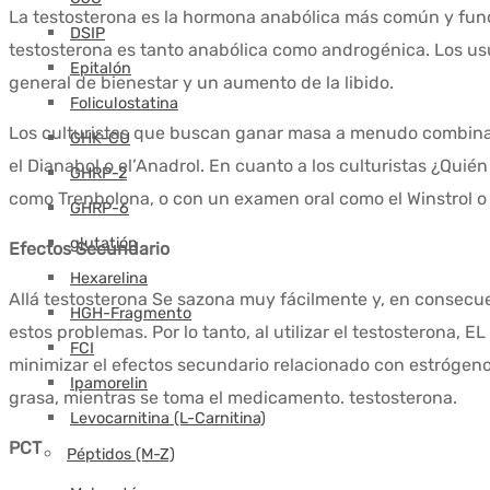
La testosterona es la hormona anabólica más común y fun
DSIP
testosterona es tanto anabólica como androgénica.
Los usu
Epitalón
general de bienestar y un aumento de la libido.
Foliculostatina
Los culturistas que buscan ganar masa a menudo combi
GHK-CU
el
Dianabol
o el’
Anadrol
.
En cuanto a los culturistas
¿Quién
GHRP-2
como
Trenbolona
, o con un examen oral como el
Winstrol
o 
GHRP-6
glutatión
Efectos
Secundario
Hexarelina
Allá
testosterona
Se sazona muy fácilmente y, en consecue
HGH-Fragmento
estos
problemas
.
Por lo tanto, al utilizar el
testosterona
, EL
FCI
minimizar el
efectos
secundario
relacionado con
estrógen
Ipamorelin
grasa, mientras se toma el medicamento.
testosterona
.
Levocarnitina (L-Carnitina)
PCT
Péptidos (M-Z)