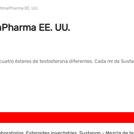
WH ULTIMA EE. UU.
ltimaPharma EE. UU.
aPharma EE. UU.
uatro ésteres de testosterona diferentes.
Cada ml de
Sust
aboratorios
,
Esteroides inyectables
,
Sustanon - Mezcla de te