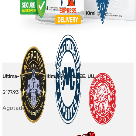
Ultima-Ment 50 - Ultima-Pharma EE. UU.
$
177.93
Agotado