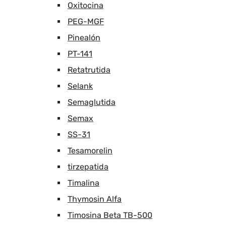
Oxitocina
PEG-MGF
Pinealón
PT-141
Retatrutida
Selank
Semaglutida
Semax
SS-31
Tesamorelin
tirzepatida
Timalina
Thymosin Alfa
Timosina Beta TB-500