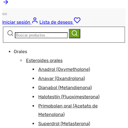
Iniciar sesión
Lista de deseos
Buscar:
Buscar
Orales
Esteroides orales
Anadrol (Oxymetholone)
Anavar (Oxandrolona)
Dianabol (Metandienona)
Halotestín (Fluoximesterona)
Primobolan oral (Acetato de
Metenolona)
Superdrol (Metasterona)