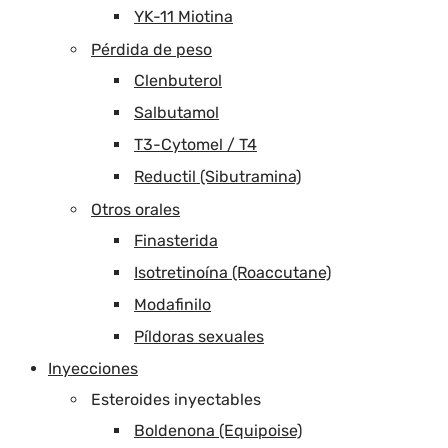
YK-11 Miotina
Pérdida de peso
Clenbuterol
Salbutamol
T3-Cytomel / T4
Reductil (Sibutramina)
Otros orales
Finasterida
Isotretinoína (Roaccutane)
Modafinilo
Píldoras sexuales
Inyecciones
Esteroides inyectables
Boldenona (Equipoise)