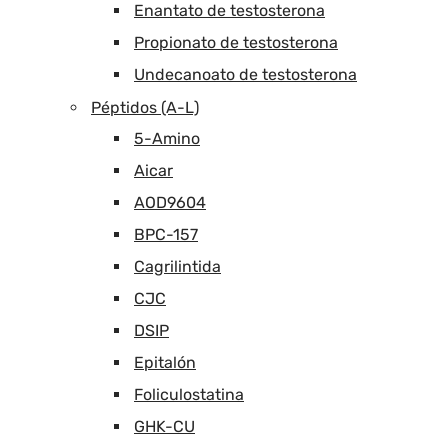
Enantato de testosterona
Propionato de testosterona
Undecanoato de testosterona
Péptidos (A-L)
5-Amino
Aicar
AOD9604
BPC-157
Cagrilintida
CJC
DSIP
Epitalón
Foliculostatina
GHK-CU