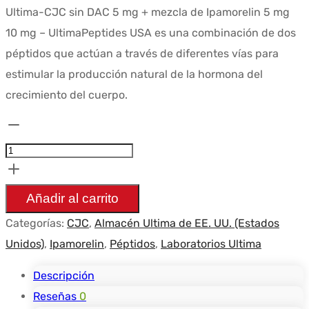
Ultima-CJC sin DAC 5 mg + mezcla de Ipamorelin 5 mg
10 mg – UltimaPeptides USA es una combinación de dos
péptidos que actúan a través de diferentes vías para
estimular la producción natural de la hormona del
crecimiento del cuerpo.
Cantidad
Ultima-
CJC
no
Añadir al carrito
DAC
Categorías:
CJC
,
Almacén Ultima de EE. UU. (Estados
5mg
Unidos)
,
Ipamorelin
,
Péptidos
,
Laboratorios Ultima
+
Ipamorelin
Descripción
5mg
Reseñas
0