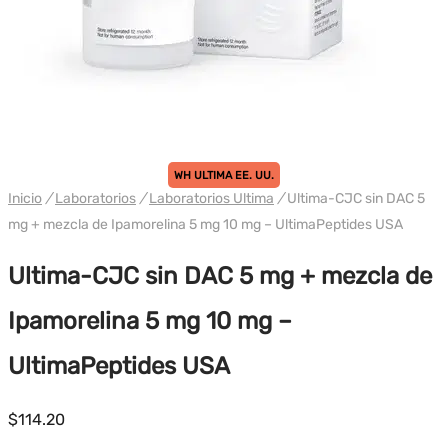
WH ULTIMA EE. UU.
Inicio
/
Laboratorios
/
Laboratorios Ultima
/
Ultima-CJC sin DAC 5
mg + mezcla de Ipamorelina 5 mg 10 mg – UltimaPeptides USA
Ultima-CJC sin DAC 5 mg + mezcla de
Ipamorelina 5 mg 10 mg –
UltimaPeptides USA
$
114.20