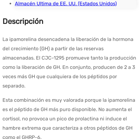
blend
Almacén Ultima de EE. UU. (Estados Unidos)
10mg
Descripción
-
UltimaPeptides
USA
La ipamorelina desencadena la liberación de la hormona
del crecimiento (GH) a partir de las reservas
almacenadas. El CJC-1295 promueve tanto la producción
como la liberación de GH. En conjunto, producen de 2 a 3
veces más GH que cualquiera de los péptidos por
separado.
Esta combinación es muy valorada porque la ipamorelina
es el péptido de GH más puro disponible. No aumenta el
cortisol, no provoca un pico de prolactina ni induce el
hambre extrema que caracteriza a otros péptidos de GH
como el GHRP-6.