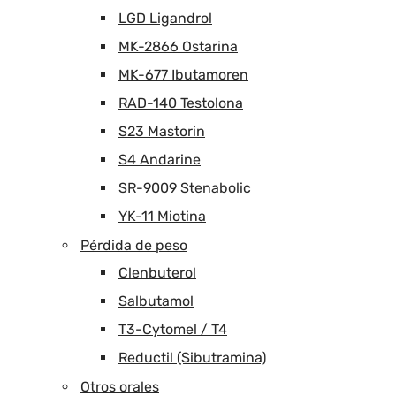
LGD Ligandrol
MK-2866 Ostarina
MK-677 Ibutamoren
RAD-140 Testolona
S23 Mastorin
S4 Andarine
SR-9009 Stenabolic
YK-11 Miotina
Pérdida de peso
Clenbuterol
Salbutamol
T3-Cytomel / T4
Reductil (Sibutramina)
Otros orales