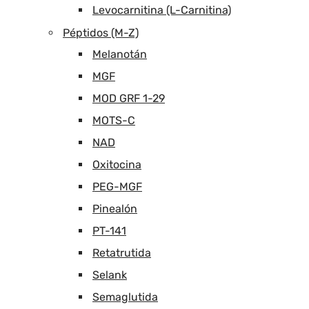
Levocarnitina (L-Carnitina)
Péptidos (M-Z)
Melanotán
MGF
MOD GRF 1-29
MOTS-C
NAD
Oxitocina
PEG-MGF
Pinealón
PT-141
Retatrutida
Selank
Semaglutida