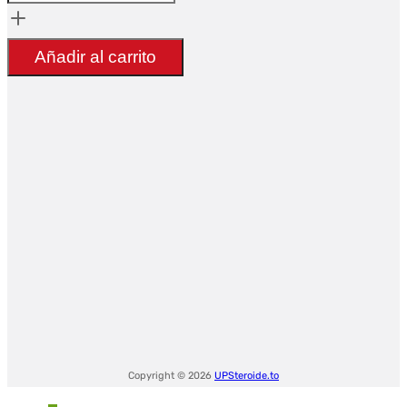
CJC
no
Añadir al carrito
DAC
5mg
+
Ipamorelin
5mg
blend
10mg
-
UltimaPeptides
USA
Copyright © 2026
UPSteroide.to