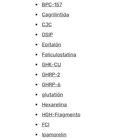
BPC-157
Cagrilintida
CJC
DSIP
Epitalón
Foliculostatina
GHK-CU
GHRP-2
GHRP-6
glutatión
Hexarelina
HGH-Fragmento
FCI
Ipamorelin