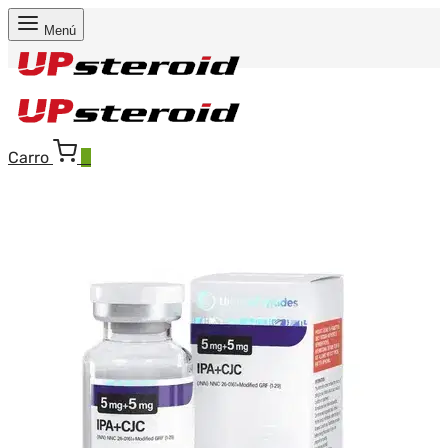
Menú
Carro
0