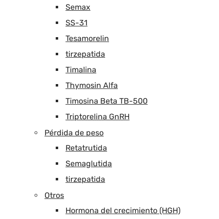
Semax
SS-31
Tesamorelin
tirzepatida
Timalina
Thymosin Alfa
Timosina Beta TB-500
Triptorelina GnRH
Pérdida de peso
Retatrutida
Semaglutida
tirzepatida
Otros
Hormona del crecimiento (HGH)