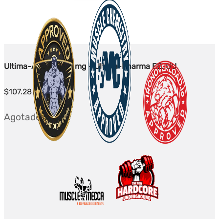
Ultima-AOD9604 2 mg - Ultima-Pharma EE. UU.
$
107.28
Agotado